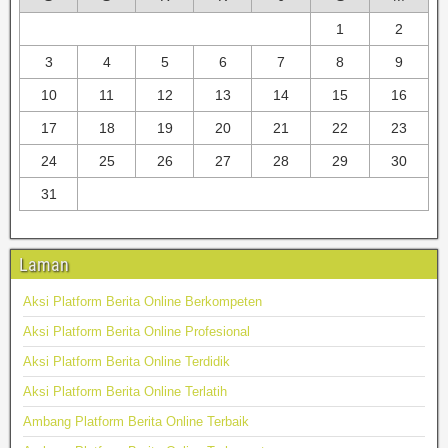
1
2
3
4
5
6
7
8
9
10
11
12
13
14
15
16
17
18
19
20
21
22
23
24
25
26
27
28
29
30
31
Laman
Aksi Platform Berita Online Berkompeten
Aksi Platform Berita Online Profesional
Aksi Platform Berita Online Terdidik
Aksi Platform Berita Online Terlatih
Ambang Platform Berita Online Terbaik