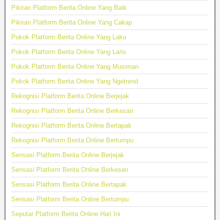
Pikiran Platform Berita Online Yang Baik
Pikiran Platform Berita Online Yang Cakap
Pokok Platform Berita Online Yang Laku
Pokok Platform Berita Online Yang Laris
Pokok Platform Berita Online Yang Musiman
Pokok Platform Berita Online Yang Ngetrend
Rekognisi Platform Berita Online Berjejak
Rekognisi Platform Berita Online Berkesan
Rekognisi Platform Berita Online Bertapak
Rekognisi Platform Berita Online Bertumpu
Sensasi Platform Berita Online Berjejak
Sensasi Platform Berita Online Berkesan
Sensasi Platform Berita Online Bertapak
Sensasi Platform Berita Online Bertumpu
Seputar Platform Berita Online Hari Ini