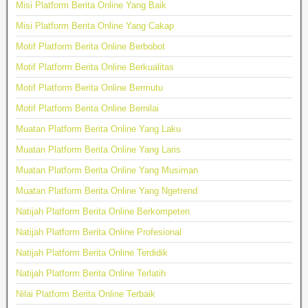
Misi Platform Berita Online Yang Baik
Misi Platform Berita Online Yang Cakap
Motif Platform Berita Online Berbobot
Motif Platform Berita Online Berkualitas
Motif Platform Berita Online Bermutu
Motif Platform Berita Online Bernilai
Muatan Platform Berita Online Yang Laku
Muatan Platform Berita Online Yang Laris
Muatan Platform Berita Online Yang Musiman
Muatan Platform Berita Online Yang Ngetrend
Natijah Platform Berita Online Berkompeten
Natijah Platform Berita Online Profesional
Natijah Platform Berita Online Terdidik
Natijah Platform Berita Online Terlatih
Nilai Platform Berita Online Terbaik