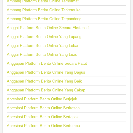
Ambang Platform Berita Online Terhormat
Ambang Platform Berita Online Terkemuka
Ambang Platform Berita Online Terpandang
Anggai Platform Berita Online Secara Ekstensif
Anggai Platform Berita Online Yang Lapang
Anggai Platform Berita Online Yang Lebar
Anggai Platform Berita Online Yang Luas
Anggapan Platform Berita Online Secara Patut
Anggapan Platform Berita Online Yang Bagus
Anggapan Platform Berita Online Yang Baik
Anggapan Platform Berita Online Yang Cakap
Apresiasi Platform Berita Online Berjejak
Apresiasi Platform Berita Online Berkesan
Apresiasi Platform Berita Online Bertapak
Apresiasi Platform Berita Online Bertumpu