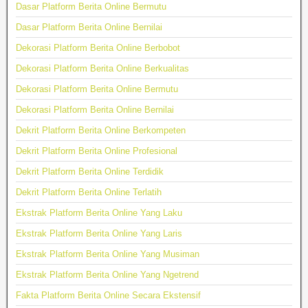
Dasar Platform Berita Online Bermutu
Dasar Platform Berita Online Bernilai
Dekorasi Platform Berita Online Berbobot
Dekorasi Platform Berita Online Berkualitas
Dekorasi Platform Berita Online Bermutu
Dekorasi Platform Berita Online Bernilai
Dekrit Platform Berita Online Berkompeten
Dekrit Platform Berita Online Profesional
Dekrit Platform Berita Online Terdidik
Dekrit Platform Berita Online Terlatih
Ekstrak Platform Berita Online Yang Laku
Ekstrak Platform Berita Online Yang Laris
Ekstrak Platform Berita Online Yang Musiman
Ekstrak Platform Berita Online Yang Ngetrend
Fakta Platform Berita Online Secara Ekstensif