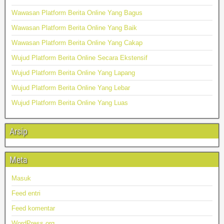
Wawasan Platform Berita Online Yang Bagus
Wawasan Platform Berita Online Yang Baik
Wawasan Platform Berita Online Yang Cakap
Wujud Platform Berita Online Secara Ekstensif
Wujud Platform Berita Online Yang Lapang
Wujud Platform Berita Online Yang Lebar
Wujud Platform Berita Online Yang Luas
Arsip
Meta
Masuk
Feed entri
Feed komentar
WordPress.org