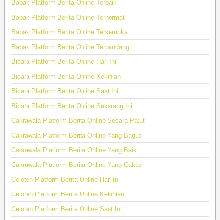
Babak Platform Berita Online Terbaik
Babak Platform Berita Online Terhormat
Babak Platform Berita Online Terkemuka
Babak Platform Berita Online Terpandang
Bicara Platform Berita Online Hari Ini
Bicara Platform Berita Online Kekinian
Bicara Platform Berita Online Saat Ini
Bicara Platform Berita Online Sekarang Ini
Cakrawala Platform Berita Online Secara Patut
Cakrawala Platform Berita Online Yang Bagus
Cakrawala Platform Berita Online Yang Baik
Cakrawala Platform Berita Online Yang Cakap
Celoteh Platform Berita Online Hari Ini
Celoteh Platform Berita Online Kekinian
Celoteh Platform Berita Online Saat Ini