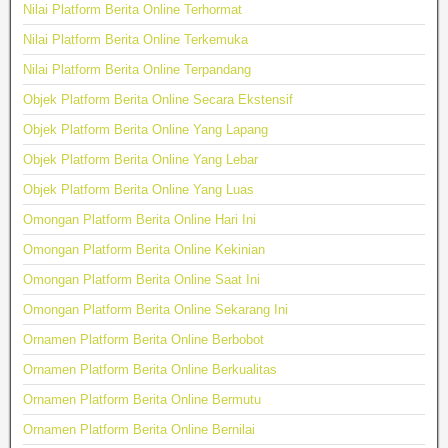
Nilai Platform Berita Online Terhormat
Nilai Platform Berita Online Terkemuka
Nilai Platform Berita Online Terpandang
Objek Platform Berita Online Secara Ekstensif
Objek Platform Berita Online Yang Lapang
Objek Platform Berita Online Yang Lebar
Objek Platform Berita Online Yang Luas
Omongan Platform Berita Online Hari Ini
Omongan Platform Berita Online Kekinian
Omongan Platform Berita Online Saat Ini
Omongan Platform Berita Online Sekarang Ini
Ornamen Platform Berita Online Berbobot
Ornamen Platform Berita Online Berkualitas
Ornamen Platform Berita Online Bermutu
Ornamen Platform Berita Online Bernilai