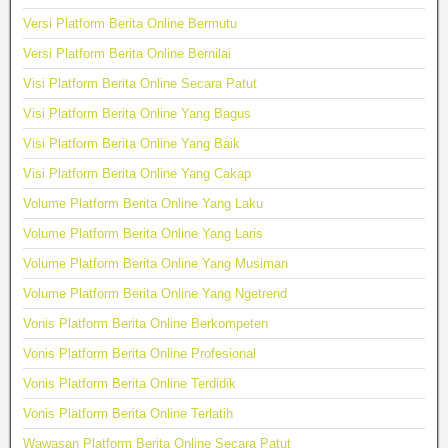
Versi Platform Berita Online Bermutu
Versi Platform Berita Online Bernilai
Visi Platform Berita Online Secara Patut
Visi Platform Berita Online Yang Bagus
Visi Platform Berita Online Yang Baik
Visi Platform Berita Online Yang Cakap
Volume Platform Berita Online Yang Laku
Volume Platform Berita Online Yang Laris
Volume Platform Berita Online Yang Musiman
Volume Platform Berita Online Yang Ngetrend
Vonis Platform Berita Online Berkompeten
Vonis Platform Berita Online Profesional
Vonis Platform Berita Online Terdidik
Vonis Platform Berita Online Terlatih
Wawasan Platform Berita Online Secara Patut