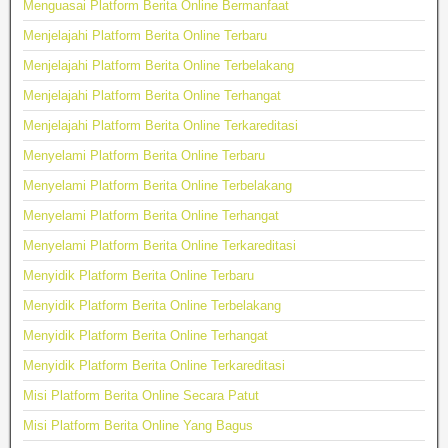
Menguasai Platform Berita Online Bermanfaat
Menjelajahi Platform Berita Online Terbaru
Menjelajahi Platform Berita Online Terbelakang
Menjelajahi Platform Berita Online Terhangat
Menjelajahi Platform Berita Online Terkareditasi
Menyelami Platform Berita Online Terbaru
Menyelami Platform Berita Online Terbelakang
Menyelami Platform Berita Online Terhangat
Menyelami Platform Berita Online Terkareditasi
Menyidik Platform Berita Online Terbaru
Menyidik Platform Berita Online Terbelakang
Menyidik Platform Berita Online Terhangat
Menyidik Platform Berita Online Terkareditasi
Misi Platform Berita Online Secara Patut
Misi Platform Berita Online Yang Bagus