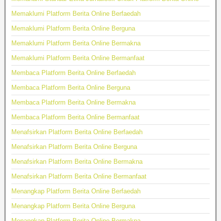
Memaklumi Platform Berita Online Berfaedah
Memaklumi Platform Berita Online Berguna
Memaklumi Platform Berita Online Bermakna
Memaklumi Platform Berita Online Bermanfaat
Membaca Platform Berita Online Berfaedah
Membaca Platform Berita Online Berguna
Membaca Platform Berita Online Bermakna
Membaca Platform Berita Online Bermanfaat
Menafsirkan Platform Berita Online Berfaedah
Menafsirkan Platform Berita Online Berguna
Menafsirkan Platform Berita Online Bermakna
Menafsirkan Platform Berita Online Bermanfaat
Menangkap Platform Berita Online Berfaedah
Menangkap Platform Berita Online Berguna
Menangkap Platform Berita Online Bermakna