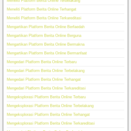
Meneliti Platform Berita Online Terbelakang
Meneliti Platform Berita Online Terhangat
Meneliti Platform Berita Online Terkareditasi
Mengartikan Platform Berita Online Berfaedah
Mengartikan Platform Berita Online Berguna
Mengartikan Platform Berita Online Bermakna
Mengartikan Platform Berita Online Bermanfaat
Mengedari Platform Berita Online Terbaru
Mengedari Platform Berita Online Terbelakang
Mengedari Platform Berita Online Terhangat
Mengedari Platform Berita Online Terkareditasi
Mengeksplorasi Platform Berita Online Terbaru
Mengeksplorasi Platform Berita Online Terbelakang
Mengeksplorasi Platform Berita Online Terhangat
Mengeksplorasi Platform Berita Online Terkareditasi