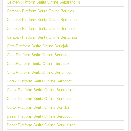
Celoteh Platform Berita Online Sekarang Ini
Cerapan Platform Berita Online Berjejak
Cerapan Platform Berita Online Berkesan
Cerapan Platform Berita Online Bertapak
Cerapan Platform Berita Online Bertumpu
Citra Platform Berita Online Berjejak
Citra Platform Berita Online Berkesan
Citra Platform Berita Online Bertapak
Citra Platform Berita Online Bertumpu
Corak Platform Berita Online Berbobot
Corak Platform Berita Online Berkualitas
Corak Platform Berita Online Bermutu
Corak Platform Berita Online Bernilai
Dasar Platform Berita Online Berbobot
Dasar Platform Berita Online Berkualitas