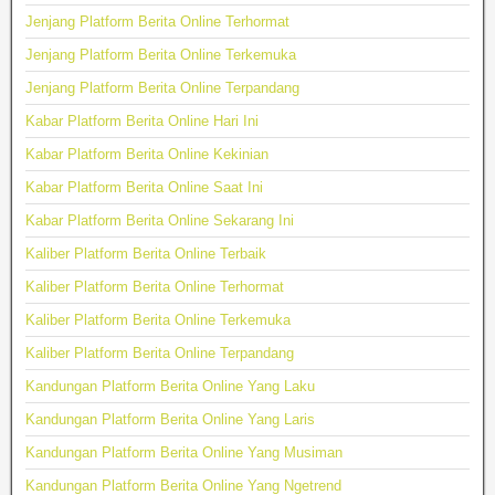
Jenjang Platform Berita Online Terhormat
Jenjang Platform Berita Online Terkemuka
Jenjang Platform Berita Online Terpandang
Kabar Platform Berita Online Hari Ini
Kabar Platform Berita Online Kekinian
Kabar Platform Berita Online Saat Ini
Kabar Platform Berita Online Sekarang Ini
Kaliber Platform Berita Online Terbaik
Kaliber Platform Berita Online Terhormat
Kaliber Platform Berita Online Terkemuka
Kaliber Platform Berita Online Terpandang
Kandungan Platform Berita Online Yang Laku
Kandungan Platform Berita Online Yang Laris
Kandungan Platform Berita Online Yang Musiman
Kandungan Platform Berita Online Yang Ngetrend