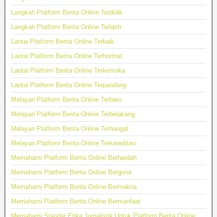
Langkah Platform Berita Online Terdidik
Langkah Platform Berita Online Terlatih
Lantai Platform Berita Online Terbaik
Lantai Platform Berita Online Terhormat
Lantai Platform Berita Online Terkemuka
Lantai Platform Berita Online Terpandang
Melayari Platform Berita Online Terbaru
Melayari Platform Berita Online Terbelakang
Melayari Platform Berita Online Terhangat
Melayari Platform Berita Online Terkareditasi
Memahami Platform Berita Online Berfaedah
Memahami Platform Berita Online Berguna
Memahami Platform Berita Online Bermakna
Memahami Platform Berita Online Bermanfaat
Memahami Standar Etika Jurnalistik Untuk Platform Berita Online