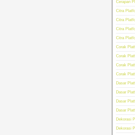
Cerapan Pl
Citra Platf
Citra Plat
Citra Plat
Citra Plat
Corak Plat
Corak Plat
Corak Plat
Corak Platf
Dasar Plat
Dasar Plat
Dasar Plat
Dasar Platf
Dekorasi P
Dekorasi P