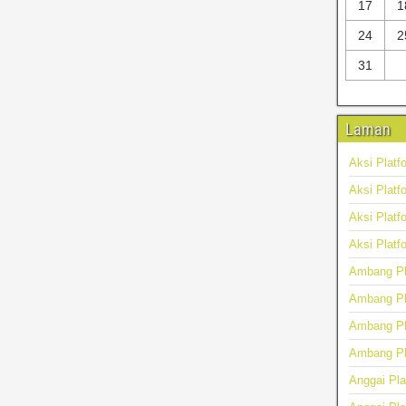
17
1
24
2
31
Laman
Aksi Platf
Aksi Platf
Aksi Platfo
Aksi Platfo
Ambang Pla
Ambang Pla
Ambang Pl
Ambang Pla
Anggai Pla