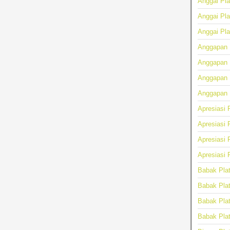
Anggai Pla
Anggai Pla
Anggai Pla
Anggapan P
Anggapan P
Anggapan P
Anggapan P
Apresiasi 
Apresiasi 
Apresiasi 
Apresiasi 
Babak Plat
Babak Plat
Babak Plat
Babak Plat