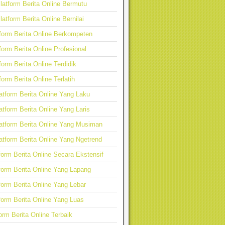
latform Berita Online Bermutu
atform Berita Online Bernilai
tform Berita Online Berkompeten
form Berita Online Profesional
form Berita Online Terdidik
form Berita Online Terlatih
atform Berita Online Yang Laku
atform Berita Online Yang Laris
atform Berita Online Yang Musiman
atform Berita Online Yang Ngetrend
form Berita Online Secara Ekstensif
form Berita Online Yang Lapang
form Berita Online Yang Lebar
form Berita Online Yang Luas
orm Berita Online Terbaik