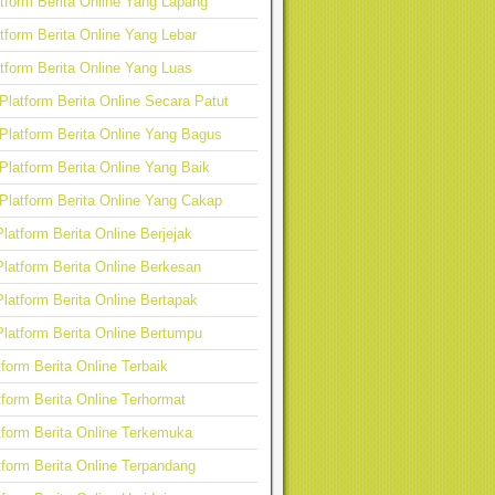
tform Berita Online Yang Lapang
tform Berita Online Yang Lebar
tform Berita Online Yang Luas
latform Berita Online Secara Patut
latform Berita Online Yang Bagus
latform Berita Online Yang Baik
latform Berita Online Yang Cakap
Platform Berita Online Berjejak
Platform Berita Online Berkesan
Platform Berita Online Bertapak
Platform Berita Online Bertumpu
form Berita Online Terbaik
form Berita Online Terhormat
form Berita Online Terkemuka
form Berita Online Terpandang