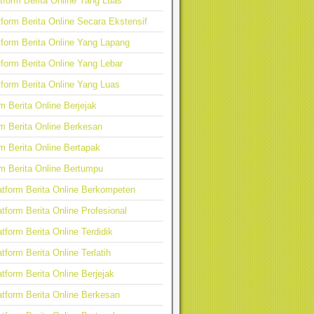
atform Berita Online Yang Luas
tform Berita Online Secara Ekstensif
tform Berita Online Yang Lapang
tform Berita Online Yang Lebar
tform Berita Online Yang Luas
m Berita Online Berjejak
rm Berita Online Berkesan
rm Berita Online Bertapak
rm Berita Online Bertumpu
latform Berita Online Berkompeten
atform Berita Online Profesional
atform Berita Online Terdidik
atform Berita Online Terlatih
atform Berita Online Berjejak
atform Berita Online Berkesan