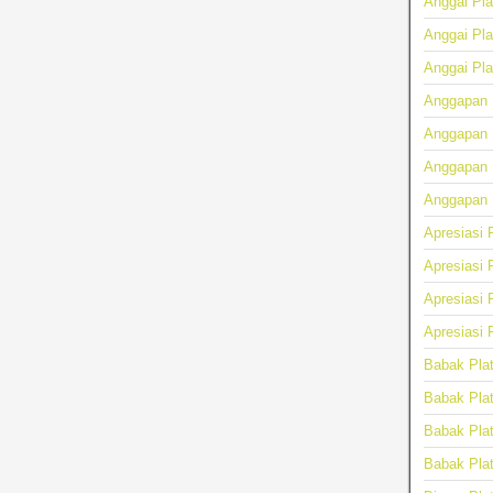
Anggai Pla
Anggai Pla
Anggai Pla
Anggapan P
Anggapan P
Anggapan P
Anggapan P
Apresiasi 
Apresiasi 
Apresiasi 
Apresiasi 
Babak Plat
Babak Plat
Babak Plat
Babak Plat