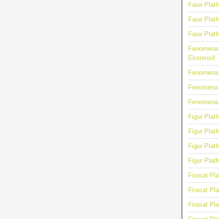
Fase Platf
Fase Platf
Fase Platf
Fenomena P
Ekstensif
Fenomena P
Fenomena P
Fenomena P
Figur Plat
Figur Platf
Figur Plat
Figur Platf
Firasat Pl
Firasat Pl
Firasat Pl