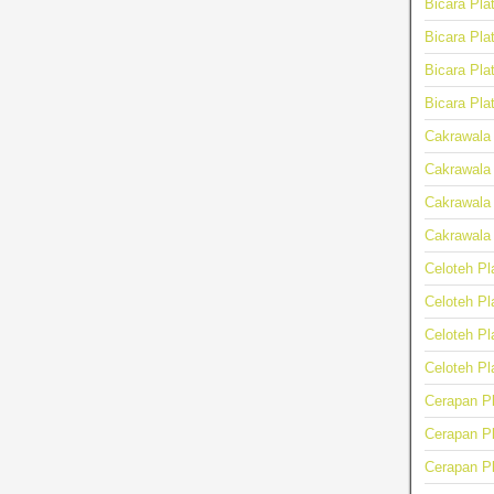
Bicara Plat
Bicara Pla
Bicara Plat
Bicara Pla
Cakrawala 
Cakrawala 
Cakrawala 
Cakrawala 
Celoteh Pla
Celoteh Pl
Celoteh Pla
Celoteh Pl
Cerapan Pl
Cerapan Pl
Cerapan Pl