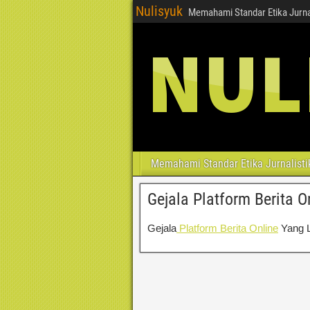
Nulisyuk
Memahami Standar Etika Jurnal
Memahami Standar Etika Jurnalistik
Gejala Platform Berita 
Gejala
Platform Berita Online
Yang 