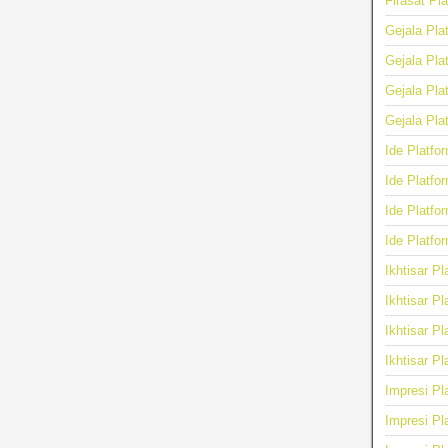
Firasat Pl
Gejala Pla
Gejala Pla
Gejala Pla
Gejala Pla
Ide Platfor
Ide Platfo
Ide Platfo
Ide Platfo
Ikhtisar P
Ikhtisar Pl
Ikhtisar Pl
Ikhtisar Pl
Impresi Pl
Impresi Pl