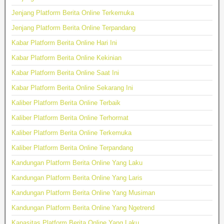
Jenjang Platform Berita Online Terkemuka
Jenjang Platform Berita Online Terpandang
Kabar Platform Berita Online Hari Ini
Kabar Platform Berita Online Kekinian
Kabar Platform Berita Online Saat Ini
Kabar Platform Berita Online Sekarang Ini
Kaliber Platform Berita Online Terbaik
Kaliber Platform Berita Online Terhormat
Kaliber Platform Berita Online Terkemuka
Kaliber Platform Berita Online Terpandang
Kandungan Platform Berita Online Yang Laku
Kandungan Platform Berita Online Yang Laris
Kandungan Platform Berita Online Yang Musiman
Kandungan Platform Berita Online Yang Ngetrend
Kapasitas Platform Berita Online Yang Laku