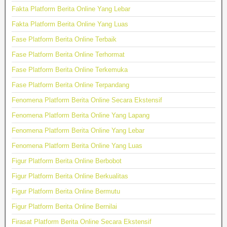
Fakta Platform Berita Online Yang Lebar
Fakta Platform Berita Online Yang Luas
Fase Platform Berita Online Terbaik
Fase Platform Berita Online Terhormat
Fase Platform Berita Online Terkemuka
Fase Platform Berita Online Terpandang
Fenomena Platform Berita Online Secara Ekstensif
Fenomena Platform Berita Online Yang Lapang
Fenomena Platform Berita Online Yang Lebar
Fenomena Platform Berita Online Yang Luas
Figur Platform Berita Online Berbobot
Figur Platform Berita Online Berkualitas
Figur Platform Berita Online Bermutu
Figur Platform Berita Online Bernilai
Firasat Platform Berita Online Secara Ekstensif