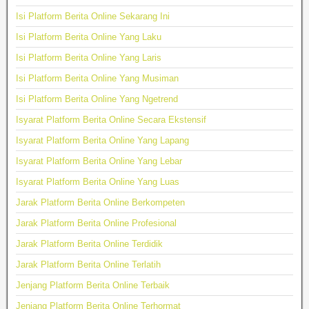
Isi Platform Berita Online Sekarang Ini
Isi Platform Berita Online Yang Laku
Isi Platform Berita Online Yang Laris
Isi Platform Berita Online Yang Musiman
Isi Platform Berita Online Yang Ngetrend
Isyarat Platform Berita Online Secara Ekstensif
Isyarat Platform Berita Online Yang Lapang
Isyarat Platform Berita Online Yang Lebar
Isyarat Platform Berita Online Yang Luas
Jarak Platform Berita Online Berkompeten
Jarak Platform Berita Online Profesional
Jarak Platform Berita Online Terdidik
Jarak Platform Berita Online Terlatih
Jenjang Platform Berita Online Terbaik
Jenjang Platform Berita Online Terhormat