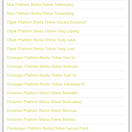
Nilai Platform Berita Online Terkemuka
Nilai Platform Berita Online Terpandang
Objek Platform Berita Online Secara Ekstensif
Objek Platform Berita Online Yang Lapang
Objek Platform Berita Online Yang Lebar
Objek Platform Berita Online Yang Luas
Omongan Platform Berita Online Hari Ini
Omongan Platform Berita Online Kekinian
Omongan Platform Berita Online Saat Ini
Omongan Platform Berita Online Sekarang Ini
Ornamen Platform Berita Online Berbobot
Ornamen Platform Berita Online Berkualitas
Ornamen Platform Berita Online Bermutu
Ornamen Platform Berita Online Bernilai
Pandangan Platform Berita Online Secara Patut