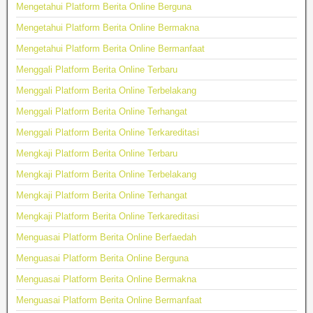
Mengetahui Platform Berita Online Berguna
Mengetahui Platform Berita Online Bermakna
Mengetahui Platform Berita Online Bermanfaat
Menggali Platform Berita Online Terbaru
Menggali Platform Berita Online Terbelakang
Menggali Platform Berita Online Terhangat
Menggali Platform Berita Online Terkareditasi
Mengkaji Platform Berita Online Terbaru
Mengkaji Platform Berita Online Terbelakang
Mengkaji Platform Berita Online Terhangat
Mengkaji Platform Berita Online Terkareditasi
Menguasai Platform Berita Online Berfaedah
Menguasai Platform Berita Online Berguna
Menguasai Platform Berita Online Bermakna
Menguasai Platform Berita Online Bermanfaat