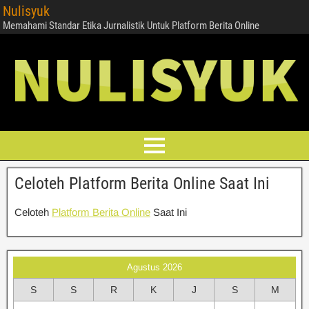
Nulisyuk
Memahami Standar Etika Jurnalistik Untuk Platform Berita Online
Celoteh Platform Berita Online Saat Ini
Celoteh
Platform Berita Online
Saat Ini
Agustus 2026
S
S
R
K
J
S
M