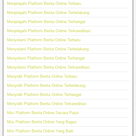
Menjelajahi Platform Berita Online Terbaru
Menjelajahi Platform Berita Online Terbelakang
Menjelajahi Platform Berita Online Terhangat
Menjelajahi Platform Berita Online Terkareditasi
Menyelami Platform Berita Online Terbaru
Menyelami Platform Berita Online Terbelakang
Menyelami Platform Berita Online Terhangat
Menyelami Platform Berita Online Terkareditasi
Menyidik Platform Berita Online Terbaru
Menyidik Platform Berita Online Terbelakang
Menyidik Platform Berita Online Terhangat
Menyidik Platform Berita Online Terkareditasi
Misi Platform Berita Online Secara Patut
Misi Platform Berita Online Yang Bagus
Misi Platform Berita Online Yang Baik