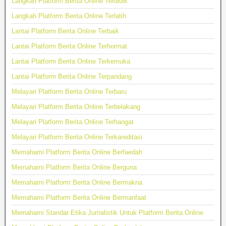
Langkah Platform Berita Online Terdidik
Langkah Platform Berita Online Terlatih
Lantai Platform Berita Online Terbaik
Lantai Platform Berita Online Terhormat
Lantai Platform Berita Online Terkemuka
Lantai Platform Berita Online Terpandang
Melayari Platform Berita Online Terbaru
Melayari Platform Berita Online Terbelakang
Melayari Platform Berita Online Terhangat
Melayari Platform Berita Online Terkareditasi
Memahami Platform Berita Online Berfaedah
Memahami Platform Berita Online Berguna
Memahami Platform Berita Online Bermakna
Memahami Platform Berita Online Bermanfaat
Memahami Standar Etika Jurnalistik Untuk Platform Berita Online