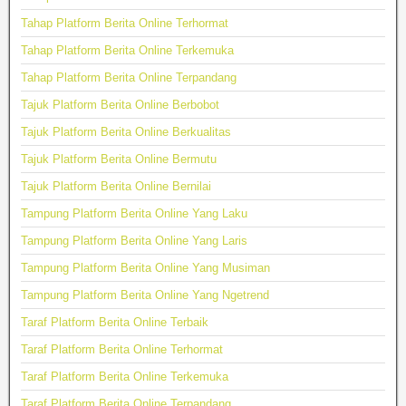
Tahap Platform Berita Online Terhormat
Tahap Platform Berita Online Terkemuka
Tahap Platform Berita Online Terpandang
Tajuk Platform Berita Online Berbobot
Tajuk Platform Berita Online Berkualitas
Tajuk Platform Berita Online Bermutu
Tajuk Platform Berita Online Bernilai
Tampung Platform Berita Online Yang Laku
Tampung Platform Berita Online Yang Laris
Tampung Platform Berita Online Yang Musiman
Tampung Platform Berita Online Yang Ngetrend
Taraf Platform Berita Online Terbaik
Taraf Platform Berita Online Terhormat
Taraf Platform Berita Online Terkemuka
Taraf Platform Berita Online Terpandang