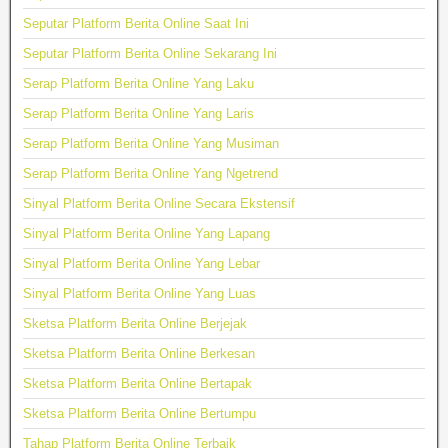
Seputar Platform Berita Online Saat Ini
Seputar Platform Berita Online Sekarang Ini
Serap Platform Berita Online Yang Laku
Serap Platform Berita Online Yang Laris
Serap Platform Berita Online Yang Musiman
Serap Platform Berita Online Yang Ngetrend
Sinyal Platform Berita Online Secara Ekstensif
Sinyal Platform Berita Online Yang Lapang
Sinyal Platform Berita Online Yang Lebar
Sinyal Platform Berita Online Yang Luas
Sketsa Platform Berita Online Berjejak
Sketsa Platform Berita Online Berkesan
Sketsa Platform Berita Online Bertapak
Sketsa Platform Berita Online Bertumpu
Tahap Platform Berita Online Terbaik