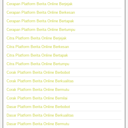
Cerapan Platform Berita Online Berjejak
Cerapan Platform Berita Online Berkesan
Cerapan Platform Berita Online Bertapak
Cerapan Platform Berita Online Bertumpu
Citra Platform Berita Online Berjejak
Citra Platform Berita Online Berkesan
Citra Platform Berita Online Bertapak
Citra Platform Berita Online Bertumpu
Corak Platform Berita Online Berbobot
Corak Platform Berita Online Berkualitas
Corak Platform Berita Online Bermutu
Corak Platform Berita Online Bernilai
Dasar Platform Berita Online Berbobot
Dasar Platform Berita Online Berkualitas
Dasar Platform Berita Online Bermutu