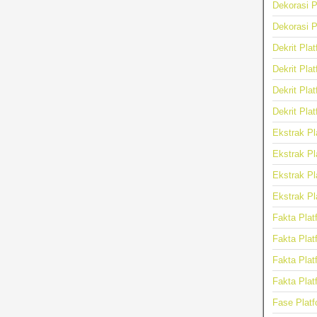
Dekorasi P
Dekorasi Pl
Dekrit Pla
Dekrit Plat
Dekrit Plat
Dekrit Plat
Ekstrak Pl
Ekstrak Pl
Ekstrak Pl
Ekstrak Pl
Fakta Plat
Fakta Plat
Fakta Plat
Fakta Plat
Fase Platf