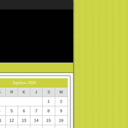
Agustus 2026
S
R
K
J
S
M
1
2
4
5
6
7
8
9
1
12
13
14
15
16