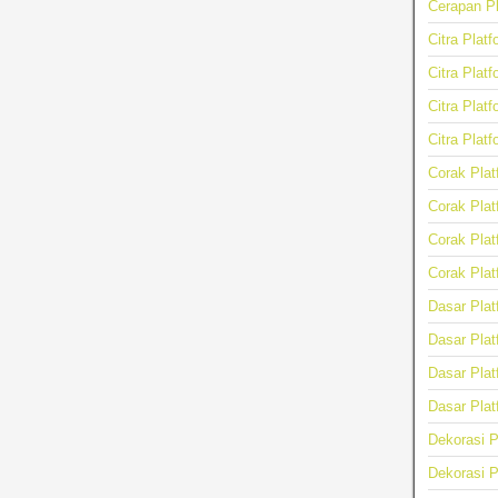
Cerapan Pl
Citra Platf
Citra Plat
Citra Plat
Citra Plat
Corak Plat
Corak Plat
Corak Plat
Corak Platf
Dasar Plat
Dasar Plat
Dasar Plat
Dasar Platf
Dekorasi P
Dekorasi P