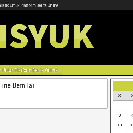
istik Untuk Platform Berita Online
 Untuk Platform Berita Online
ine Bernilai
S
3
10
1