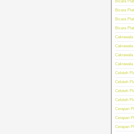
Bicara Plat
Bicara Pla
Bicara Plat
Bicara Pla
Cakrawala 
Cakrawala 
Cakrawala 
Cakrawala 
Celoteh Pla
Celoteh Pl
Celoteh Pla
Celoteh Pl
Cerapan Pl
Cerapan Pl
Cerapan Pl