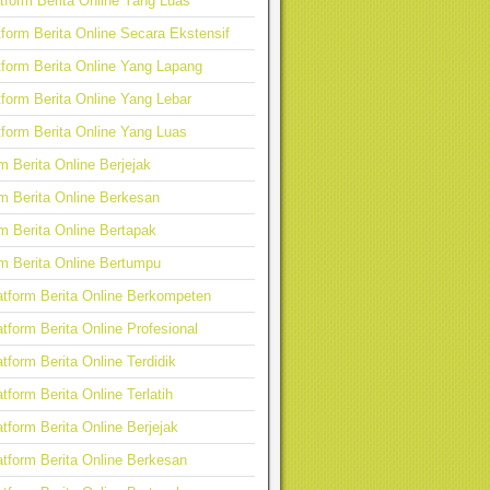
atform Berita Online Yang Luas
tform Berita Online Secara Ekstensif
tform Berita Online Yang Lapang
tform Berita Online Yang Lebar
tform Berita Online Yang Luas
m Berita Online Berjejak
rm Berita Online Berkesan
rm Berita Online Bertapak
rm Berita Online Bertumpu
latform Berita Online Berkompeten
atform Berita Online Profesional
atform Berita Online Terdidik
atform Berita Online Terlatih
atform Berita Online Berjejak
atform Berita Online Berkesan