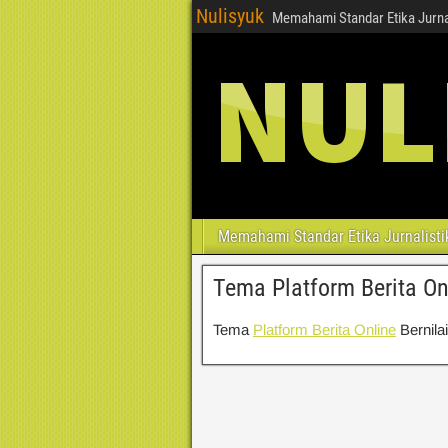
Nulisyuk
Memahami Standar Etika Jurnal
Memahami Standar Etika Jurnalistik
Tema Platform Berita Onl
Tema
Platform Berita Online
Bernilai