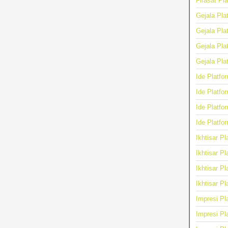
Firasat Pl
Gejala Pla
Gejala Pla
Gejala Pla
Gejala Pla
Ide Platfor
Ide Platfo
Ide Platfo
Ide Platfo
Ikhtisar P
Ikhtisar Pl
Ikhtisar Pl
Ikhtisar Pl
Impresi Pl
Impresi Pl