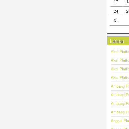
17
1
24
2
31
Laman
Aksi Platf
Aksi Platf
Aksi Platfo
Aksi Platfo
Ambang Pla
Ambang Pla
Ambang Pl
Ambang Pla
Anggai Pla