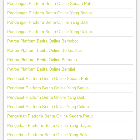
Pandangan Platform Berita Online Secara Patut
Pandangan Platform Berita Online Yang Bagus
Pandangan Platform Berita Online Yang Baik
Pandangan Platform Berita Online Yang Cakap
Patron Platform Berita Online Berbobot
Patron Platform Berita Online Berkualitas
Patron Platform Berita Online Bermutu
Patron Platform Berita Online Bernilai
Pendapat Platform Berita Online Secara Patut
Pendapat Platform Berita Online Yang Bagus
Pendapat Platform Berita Online Yang Baik
Pendapat Platform Berita Online Yang Cakap
Pengertian Platform Berita Online Secara Patut
Pengertian Platform Berita Online Yang Bagus
Pengertian Platform Berita Online Yang Baik