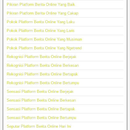
Pikiran Platform Berita Online Yang Baik
Pikiran Platform Berita Online Yang Cakap
Pokok Platform Berita Online Yang Laku
Pokok Platform Berita Online Yang Laris
Pokok Platform Berita Online Yang Musiman
Pokok Platform Berita Online Yang Ngetrend
Rekognisi Platform Berita Online Berjejak
Rekognisi Platform Berita Online Berkesan
Rekognisi Platform Berita Online Bertapak
Rekognisi Platform Berita Online Bertumpu
Sensasi Platform Berita Online Berjejak
Sensasi Platform Berita Online Berkesan
Sensasi Platform Berita Online Bertapak
Sensasi Platform Berita Online Bertumpu
Seputar Platform Berita Online Hari Ini