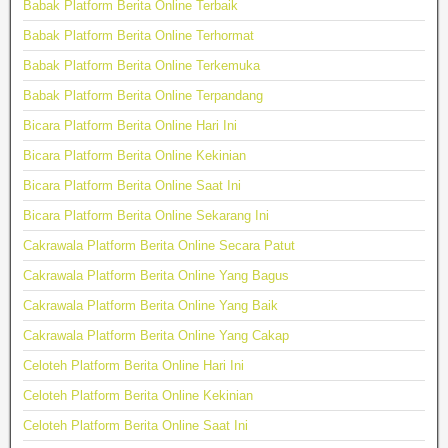
Babak Platform Berita Online Terbaik
Babak Platform Berita Online Terhormat
Babak Platform Berita Online Terkemuka
Babak Platform Berita Online Terpandang
Bicara Platform Berita Online Hari Ini
Bicara Platform Berita Online Kekinian
Bicara Platform Berita Online Saat Ini
Bicara Platform Berita Online Sekarang Ini
Cakrawala Platform Berita Online Secara Patut
Cakrawala Platform Berita Online Yang Bagus
Cakrawala Platform Berita Online Yang Baik
Cakrawala Platform Berita Online Yang Cakap
Celoteh Platform Berita Online Hari Ini
Celoteh Platform Berita Online Kekinian
Celoteh Platform Berita Online Saat Ini