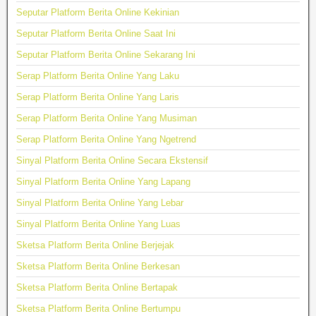
Seputar Platform Berita Online Kekinian
Seputar Platform Berita Online Saat Ini
Seputar Platform Berita Online Sekarang Ini
Serap Platform Berita Online Yang Laku
Serap Platform Berita Online Yang Laris
Serap Platform Berita Online Yang Musiman
Serap Platform Berita Online Yang Ngetrend
Sinyal Platform Berita Online Secara Ekstensif
Sinyal Platform Berita Online Yang Lapang
Sinyal Platform Berita Online Yang Lebar
Sinyal Platform Berita Online Yang Luas
Sketsa Platform Berita Online Berjejak
Sketsa Platform Berita Online Berkesan
Sketsa Platform Berita Online Bertapak
Sketsa Platform Berita Online Bertumpu