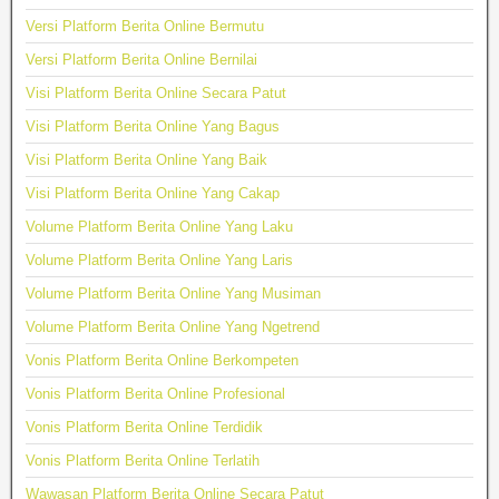
Versi Platform Berita Online Bermutu
Versi Platform Berita Online Bernilai
Visi Platform Berita Online Secara Patut
Visi Platform Berita Online Yang Bagus
Visi Platform Berita Online Yang Baik
Visi Platform Berita Online Yang Cakap
Volume Platform Berita Online Yang Laku
Volume Platform Berita Online Yang Laris
Volume Platform Berita Online Yang Musiman
Volume Platform Berita Online Yang Ngetrend
Vonis Platform Berita Online Berkompeten
Vonis Platform Berita Online Profesional
Vonis Platform Berita Online Terdidik
Vonis Platform Berita Online Terlatih
Wawasan Platform Berita Online Secara Patut