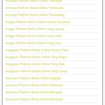
Ambang Platform Berita Online Terhormat
Ambang Platform Berita Online Terkemuka
Ambang Platform Berita Online Terpandang
Anggai Platform Berita Online Secara Ekstensif
Anggai Platform Berita Online Yang Lapang
Anggai Platform Berita Online Yang Lebar
Anggai Platform Berita Online Yang Luas
Anggapan Platform Berita Online Secara Patut
Anggapan Platform Berita Online Yang Bagus
Anggapan Platform Berita Online Yang Baik
Anggapan Platform Berita Online Yang Cakap
Apresiasi Platform Berita Online Berjejak
Apresiasi Platform Berita Online Berkesan
Apresiasi Platform Berita Online Bertapak
Apresiasi Platform Berita Online Bertumpu