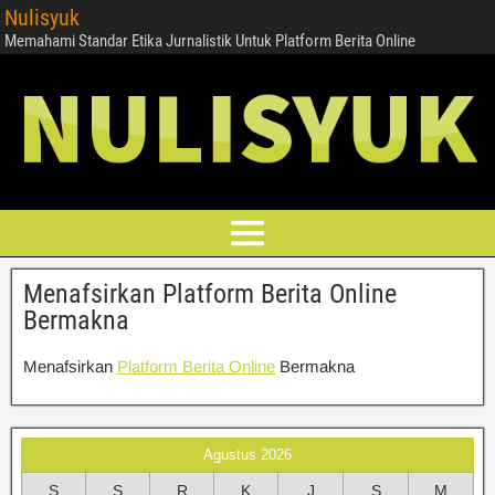
Nulisyuk
Memahami Standar Etika Jurnalistik Untuk Platform Berita Online
Menafsirkan Platform Berita Online
Bermakna
Menafsirkan
Platform Berita Online
Bermakna
Agustus 2026
S
S
R
K
J
S
M