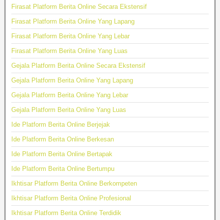
Firasat Platform Berita Online Secara Ekstensif
Firasat Platform Berita Online Yang Lapang
Firasat Platform Berita Online Yang Lebar
Firasat Platform Berita Online Yang Luas
Gejala Platform Berita Online Secara Ekstensif
Gejala Platform Berita Online Yang Lapang
Gejala Platform Berita Online Yang Lebar
Gejala Platform Berita Online Yang Luas
Ide Platform Berita Online Berjejak
Ide Platform Berita Online Berkesan
Ide Platform Berita Online Bertapak
Ide Platform Berita Online Bertumpu
Ikhtisar Platform Berita Online Berkompeten
Ikhtisar Platform Berita Online Profesional
Ikhtisar Platform Berita Online Terdidik