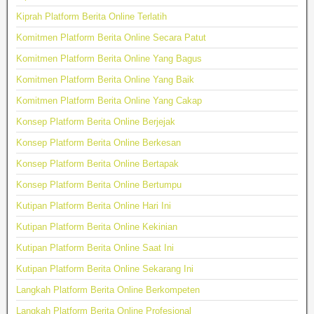
Kiprah Platform Berita Online Terlatih
Komitmen Platform Berita Online Secara Patut
Komitmen Platform Berita Online Yang Bagus
Komitmen Platform Berita Online Yang Baik
Komitmen Platform Berita Online Yang Cakap
Konsep Platform Berita Online Berjejak
Konsep Platform Berita Online Berkesan
Konsep Platform Berita Online Bertapak
Konsep Platform Berita Online Bertumpu
Kutipan Platform Berita Online Hari Ini
Kutipan Platform Berita Online Kekinian
Kutipan Platform Berita Online Saat Ini
Kutipan Platform Berita Online Sekarang Ini
Langkah Platform Berita Online Berkompeten
Langkah Platform Berita Online Profesional