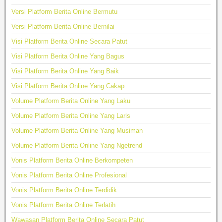
Versi Platform Berita Online Bermutu
Versi Platform Berita Online Bernilai
Visi Platform Berita Online Secara Patut
Visi Platform Berita Online Yang Bagus
Visi Platform Berita Online Yang Baik
Visi Platform Berita Online Yang Cakap
Volume Platform Berita Online Yang Laku
Volume Platform Berita Online Yang Laris
Volume Platform Berita Online Yang Musiman
Volume Platform Berita Online Yang Ngetrend
Vonis Platform Berita Online Berkompeten
Vonis Platform Berita Online Profesional
Vonis Platform Berita Online Terdidik
Vonis Platform Berita Online Terlatih
Wawasan Platform Berita Online Secara Patut