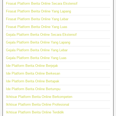
Firasat Platform Berita Online Secara Ekstensif
Firasat Platform Berita Online Yang Lapang
Firasat Platform Berita Online Yang Lebar
Firasat Platform Berita Online Yang Luas
Gejala Platform Berita Online Secara Ekstensif
Gejala Platform Berita Online Yang Lapang
Gejala Platform Berita Online Yang Lebar
Gejala Platform Berita Online Yang Luas
Ide Platform Berita Online Berjejak
Ide Platform Berita Online Berkesan
Ide Platform Berita Online Bertapak
Ide Platform Berita Online Bertumpu
Ikhtisar Platform Berita Online Berkompeten
Ikhtisar Platform Berita Online Profesional
Ikhtisar Platform Berita Online Terdidik