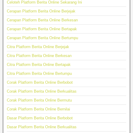
Celoteh Platform Berita Online Sekarang Ini
Cerapan Platform Berita Online Berjejak
Cerapan Platform Berita Online Berkesan
Cerapan Platform Berita Online Bertapak
Cerapan Platform Berita Online Bertumpu
Citra Platform Berita Online Berjejak
Citra Platform Berita Online Berkesan
Citra Platform Berita Online Bertapak
Citra Platform Berita Online Bertumpu
Corak Platform Berita Online Berbobot
Corak Platform Berita Online Berkualitas
Corak Platform Berita Online Bermutu
Corak Platform Berita Online Bernilai
Dasar Platform Berita Online Berbobot
Dasar Platform Berita Online Berkualitas