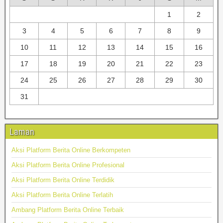
1
2
3
4
5
6
7
8
9
10
11
12
13
14
15
16
17
18
19
20
21
22
23
24
25
26
27
28
29
30
31
Laman
Aksi Platform Berita Online Berkompeten
Aksi Platform Berita Online Profesional
Aksi Platform Berita Online Terdidik
Aksi Platform Berita Online Terlatih
Ambang Platform Berita Online Terbaik