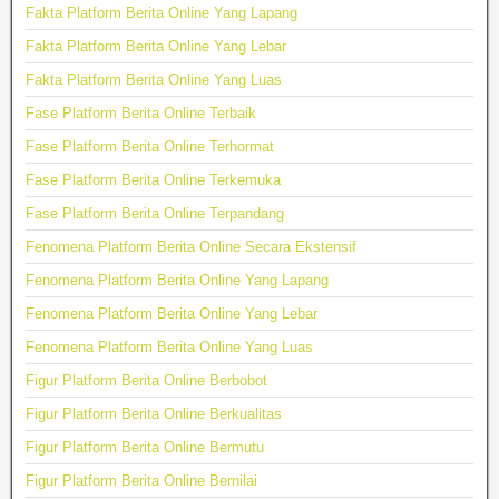
Fakta Platform Berita Online Yang Lapang
Fakta Platform Berita Online Yang Lebar
Fakta Platform Berita Online Yang Luas
Fase Platform Berita Online Terbaik
Fase Platform Berita Online Terhormat
Fase Platform Berita Online Terkemuka
Fase Platform Berita Online Terpandang
Fenomena Platform Berita Online Secara Ekstensif
Fenomena Platform Berita Online Yang Lapang
Fenomena Platform Berita Online Yang Lebar
Fenomena Platform Berita Online Yang Luas
Figur Platform Berita Online Berbobot
Figur Platform Berita Online Berkualitas
Figur Platform Berita Online Bermutu
Figur Platform Berita Online Bernilai