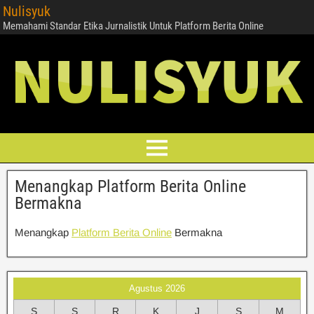
Nulisyuk
Memahami Standar Etika Jurnalistik Untuk Platform Berita Online
Menangkap Platform Berita Online
Bermakna
Menangkap
Platform Berita Online
Bermakna
Agustus 2026
S
S
R
K
J
S
M