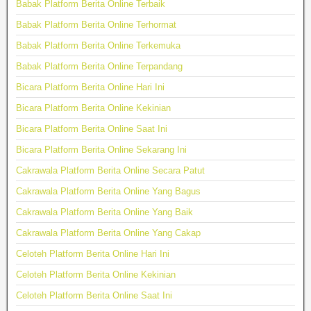
Babak Platform Berita Online Terbaik
Babak Platform Berita Online Terhormat
Babak Platform Berita Online Terkemuka
Babak Platform Berita Online Terpandang
Bicara Platform Berita Online Hari Ini
Bicara Platform Berita Online Kekinian
Bicara Platform Berita Online Saat Ini
Bicara Platform Berita Online Sekarang Ini
Cakrawala Platform Berita Online Secara Patut
Cakrawala Platform Berita Online Yang Bagus
Cakrawala Platform Berita Online Yang Baik
Cakrawala Platform Berita Online Yang Cakap
Celoteh Platform Berita Online Hari Ini
Celoteh Platform Berita Online Kekinian
Celoteh Platform Berita Online Saat Ini