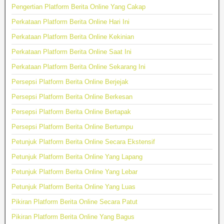
Pengertian Platform Berita Online Yang Cakap
Perkataan Platform Berita Online Hari Ini
Perkataan Platform Berita Online Kekinian
Perkataan Platform Berita Online Saat Ini
Perkataan Platform Berita Online Sekarang Ini
Persepsi Platform Berita Online Berjejak
Persepsi Platform Berita Online Berkesan
Persepsi Platform Berita Online Bertapak
Persepsi Platform Berita Online Bertumpu
Petunjuk Platform Berita Online Secara Ekstensif
Petunjuk Platform Berita Online Yang Lapang
Petunjuk Platform Berita Online Yang Lebar
Petunjuk Platform Berita Online Yang Luas
Pikiran Platform Berita Online Secara Patut
Pikiran Platform Berita Online Yang Bagus