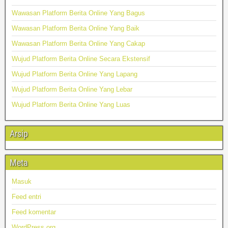
Wawasan Platform Berita Online Yang Bagus
Wawasan Platform Berita Online Yang Baik
Wawasan Platform Berita Online Yang Cakap
Wujud Platform Berita Online Secara Ekstensif
Wujud Platform Berita Online Yang Lapang
Wujud Platform Berita Online Yang Lebar
Wujud Platform Berita Online Yang Luas
Arsip
Meta
Masuk
Feed entri
Feed komentar
WordPress.org