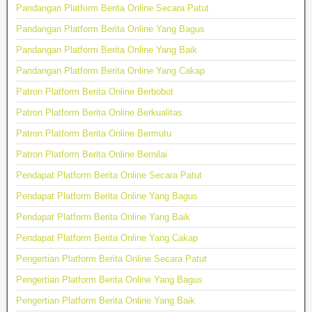
Pandangan Platform Berita Online Secara Patut
Pandangan Platform Berita Online Yang Bagus
Pandangan Platform Berita Online Yang Baik
Pandangan Platform Berita Online Yang Cakap
Patron Platform Berita Online Berbobot
Patron Platform Berita Online Berkualitas
Patron Platform Berita Online Bermutu
Patron Platform Berita Online Bernilai
Pendapat Platform Berita Online Secara Patut
Pendapat Platform Berita Online Yang Bagus
Pendapat Platform Berita Online Yang Baik
Pendapat Platform Berita Online Yang Cakap
Pengertian Platform Berita Online Secara Patut
Pengertian Platform Berita Online Yang Bagus
Pengertian Platform Berita Online Yang Baik