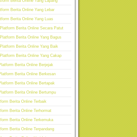
tform Berita Online Yang Lapang
tform Berita Online Yang Lebar
tform Berita Online Yang Luas
latform Berita Online Secara Patut
latform Berita Online Yang Bagus
latform Berita Online Yang Baik
latform Berita Online Yang Cakap
Platform Berita Online Berjejak
Platform Berita Online Berkesan
Platform Berita Online Bertapak
Platform Berita Online Bertumpu
form Berita Online Terbaik
form Berita Online Terhormat
form Berita Online Terkemuka
form Berita Online Terpandang