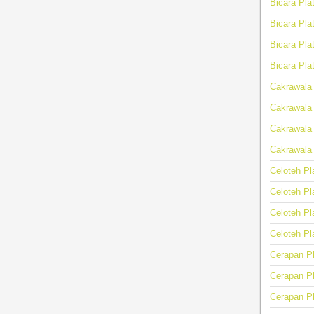
Bicara Plat
Bicara Pla
Bicara Plat
Bicara Pla
Cakrawala 
Cakrawala 
Cakrawala 
Cakrawala 
Celoteh Pla
Celoteh Pl
Celoteh Pla
Celoteh Pl
Cerapan Pl
Cerapan Pl
Cerapan Pl