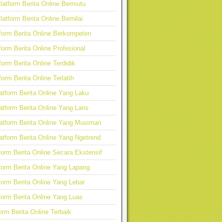
latform Berita Online Bermutu
atform Berita Online Bernilai
tform Berita Online Berkompeten
form Berita Online Profesional
form Berita Online Terdidik
form Berita Online Terlatih
atform Berita Online Yang Laku
atform Berita Online Yang Laris
atform Berita Online Yang Musiman
atform Berita Online Yang Ngetrend
form Berita Online Secara Ekstensif
form Berita Online Yang Lapang
form Berita Online Yang Lebar
form Berita Online Yang Luas
orm Berita Online Terbaik