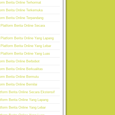
orm Berita Online Terhormat
orm Berita Online Terkemuka
orm Berita Online Terpandang
latform Berita Online Secara
latform Berita Online Yang Lapang
latform Berita Online Yang Lebar
latform Berita Online Yang Luas
form Berita Online Berbobot
orm Berita Online Berkualitas
form Berita Online Bermutu
orm Berita Online Bernilai
atform Berita Online Secara Ekstensif
atform Berita Online Yang Lapang
atform Berita Online Yang Lebar