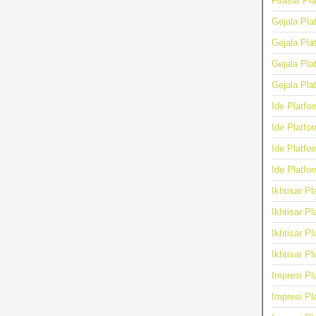
Firasat Pl
Gejala Pla
Gejala Pla
Gejala Pla
Gejala Pla
Ide Platfor
Ide Platfo
Ide Platfo
Ide Platfo
Ikhtisar P
Ikhtisar Pl
Ikhtisar Pl
Ikhtisar Pl
Impresi Pl
Impresi Pl