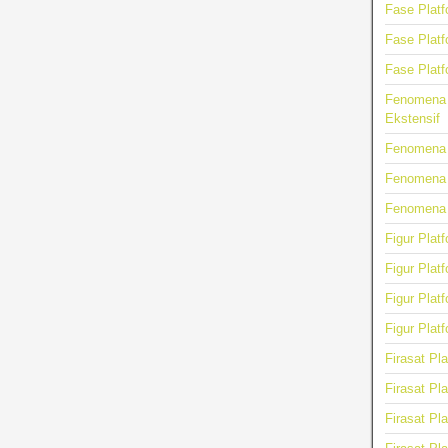
Fase Platf
Fase Platf
Fase Platf
Fenomena P
Ekstensif
Fenomena P
Fenomena P
Fenomena P
Figur Plat
Figur Platf
Figur Plat
Figur Platf
Firasat Pl
Firasat Pl
Firasat Pl