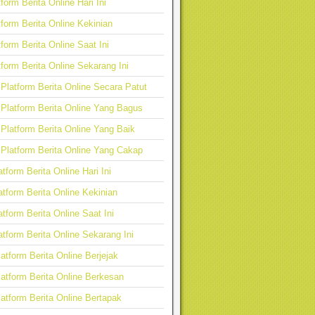
form Berita Online Hari Ini
tform Berita Online Kekinian
form Berita Online Saat Ini
tform Berita Online Sekarang Ini
Platform Berita Online Secara Patut
Platform Berita Online Yang Bagus
Platform Berita Online Yang Baik
Platform Berita Online Yang Cakap
tform Berita Online Hari Ini
atform Berita Online Kekinian
tform Berita Online Saat Ini
atform Berita Online Sekarang Ini
atform Berita Online Berjejak
atform Berita Online Berkesan
atform Berita Online Bertapak