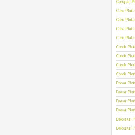
Cerapan Pl
Citra Platf
Citra Plat
Citra Plat
Citra Plat
Corak Plat
Corak Plat
Corak Plat
Corak Platf
Dasar Plat
Dasar Plat
Dasar Plat
Dasar Platf
Dekorasi P
Dekorasi P