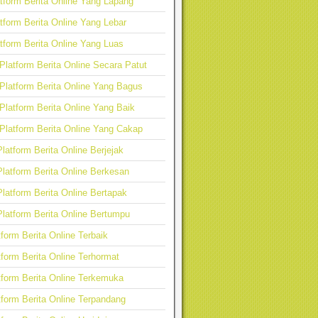
tform Berita Online Yang Lapang
tform Berita Online Yang Lebar
tform Berita Online Yang Luas
latform Berita Online Secara Patut
latform Berita Online Yang Bagus
latform Berita Online Yang Baik
latform Berita Online Yang Cakap
Platform Berita Online Berjejak
Platform Berita Online Berkesan
Platform Berita Online Bertapak
Platform Berita Online Bertumpu
form Berita Online Terbaik
form Berita Online Terhormat
form Berita Online Terkemuka
form Berita Online Terpandang