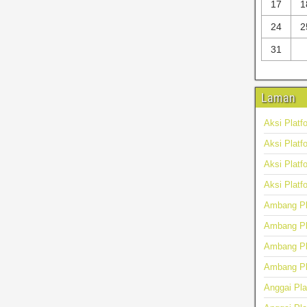
17
1
24
2
31
Laman
Aksi Platf
Aksi Platf
Aksi Platfo
Aksi Platfo
Ambang Pla
Ambang Pla
Ambang Pl
Ambang Pla
Anggai Pla