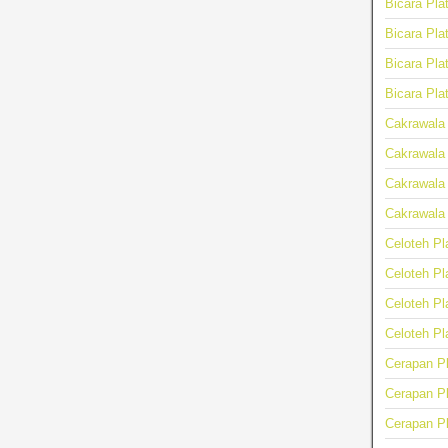
Bicara Plat
Bicara Pla
Bicara Plat
Bicara Pla
Cakrawala 
Cakrawala 
Cakrawala 
Cakrawala 
Celoteh Pla
Celoteh Pl
Celoteh Pla
Celoteh Pl
Cerapan Pl
Cerapan Pl
Cerapan Pl