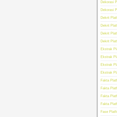
Dekorasi P
Dekorasi Pl
Dekrit Pla
Dekrit Plat
Dekrit Plat
Dekrit Plat
Ekstrak Pl
Ekstrak Pl
Ekstrak Pl
Ekstrak Pl
Fakta Plat
Fakta Plat
Fakta Plat
Fakta Plat
Fase Platf