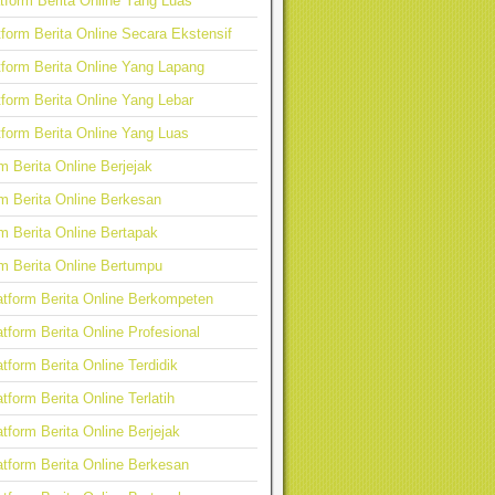
atform Berita Online Yang Luas
tform Berita Online Secara Ekstensif
tform Berita Online Yang Lapang
tform Berita Online Yang Lebar
tform Berita Online Yang Luas
m Berita Online Berjejak
rm Berita Online Berkesan
rm Berita Online Bertapak
rm Berita Online Bertumpu
latform Berita Online Berkompeten
atform Berita Online Profesional
atform Berita Online Terdidik
atform Berita Online Terlatih
atform Berita Online Berjejak
atform Berita Online Berkesan