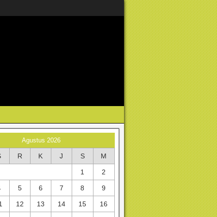
Agustus 2026
S
R
K
J
S
M
1
2
4
5
6
7
8
9
1
12
13
14
15
16