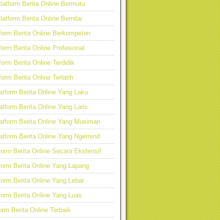
latform Berita Online Bermutu
atform Berita Online Bernilai
tform Berita Online Berkompeten
form Berita Online Profesional
form Berita Online Terdidik
form Berita Online Terlatih
atform Berita Online Yang Laku
atform Berita Online Yang Laris
atform Berita Online Yang Musiman
atform Berita Online Yang Ngetrend
form Berita Online Secara Ekstensif
form Berita Online Yang Lapang
form Berita Online Yang Lebar
form Berita Online Yang Luas
orm Berita Online Terbaik