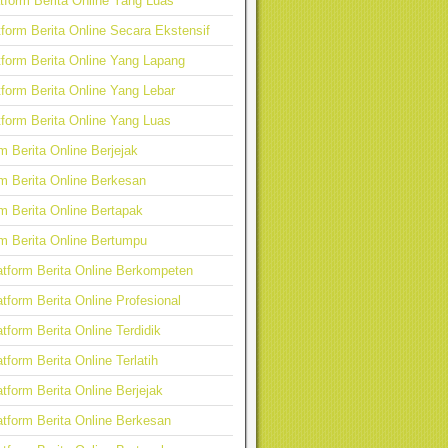
atform Berita Online Yang Luas
tform Berita Online Secara Ekstensif
tform Berita Online Yang Lapang
tform Berita Online Yang Lebar
tform Berita Online Yang Luas
m Berita Online Berjejak
rm Berita Online Berkesan
rm Berita Online Bertapak
rm Berita Online Bertumpu
latform Berita Online Berkompeten
atform Berita Online Profesional
atform Berita Online Terdidik
atform Berita Online Terlatih
atform Berita Online Berjejak
atform Berita Online Berkesan