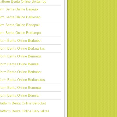
atform Berita Online Bertumpu
orm Berita Online Berjejak
form Berita Online Berkesan
form Berita Online Bertapak
form Berita Online Bertumpu
form Berita Online Berbobot
form Berita Online Berkualitas
form Berita Online Bermutu
orm Berita Online Bernilai
form Berita Online Berbobot
form Berita Online Berkualitas
form Berita Online Bermutu
orm Berita Online Bernilai
latform Berita Online Berbobot
latform Berita Online Berkualitas