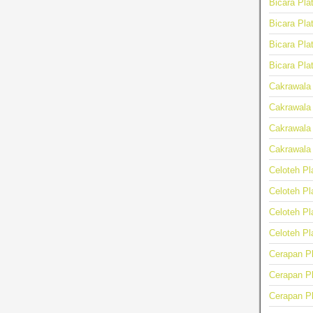
Bicara Plat
Bicara Pla
Bicara Plat
Bicara Pla
Cakrawala 
Cakrawala 
Cakrawala 
Cakrawala 
Celoteh Pla
Celoteh Pl
Celoteh Pla
Celoteh Pl
Cerapan Pl
Cerapan Pl
Cerapan Pl