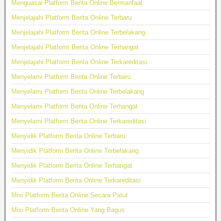
Menguasai Platform Berita Online Bermanfaat
Menjelajahi Platform Berita Online Terbaru
Menjelajahi Platform Berita Online Terbelakang
Menjelajahi Platform Berita Online Terhangat
Menjelajahi Platform Berita Online Terkareditasi
Menyelami Platform Berita Online Terbaru
Menyelami Platform Berita Online Terbelakang
Menyelami Platform Berita Online Terhangat
Menyelami Platform Berita Online Terkareditasi
Menyidik Platform Berita Online Terbaru
Menyidik Platform Berita Online Terbelakang
Menyidik Platform Berita Online Terhangat
Menyidik Platform Berita Online Terkareditasi
Misi Platform Berita Online Secara Patut
Misi Platform Berita Online Yang Bagus