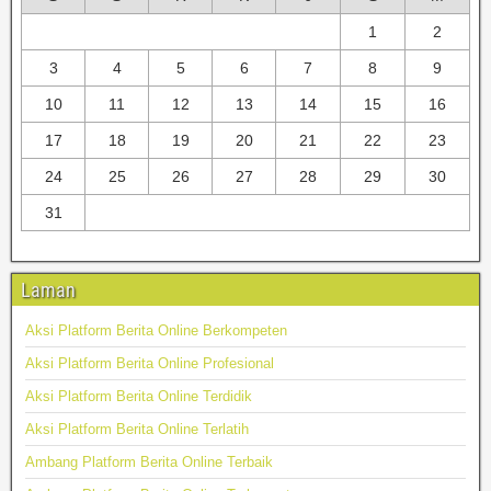
1
2
3
4
5
6
7
8
9
10
11
12
13
14
15
16
17
18
19
20
21
22
23
24
25
26
27
28
29
30
31
Laman
Aksi Platform Berita Online Berkompeten
Aksi Platform Berita Online Profesional
Aksi Platform Berita Online Terdidik
Aksi Platform Berita Online Terlatih
Ambang Platform Berita Online Terbaik