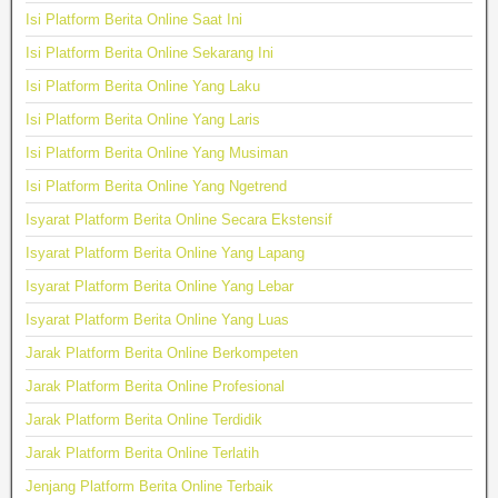
Isi Platform Berita Online Saat Ini
Isi Platform Berita Online Sekarang Ini
Isi Platform Berita Online Yang Laku
Isi Platform Berita Online Yang Laris
Isi Platform Berita Online Yang Musiman
Isi Platform Berita Online Yang Ngetrend
Isyarat Platform Berita Online Secara Ekstensif
Isyarat Platform Berita Online Yang Lapang
Isyarat Platform Berita Online Yang Lebar
Isyarat Platform Berita Online Yang Luas
Jarak Platform Berita Online Berkompeten
Jarak Platform Berita Online Profesional
Jarak Platform Berita Online Terdidik
Jarak Platform Berita Online Terlatih
Jenjang Platform Berita Online Terbaik