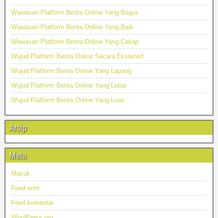
Wawasan Platform Berita Online Yang Bagus
Wawasan Platform Berita Online Yang Baik
Wawasan Platform Berita Online Yang Cakap
Wujud Platform Berita Online Secara Ekstensif
Wujud Platform Berita Online Yang Lapang
Wujud Platform Berita Online Yang Lebar
Wujud Platform Berita Online Yang Luas
Arsip
Meta
Masuk
Feed entri
Feed komentar
WordPress.org