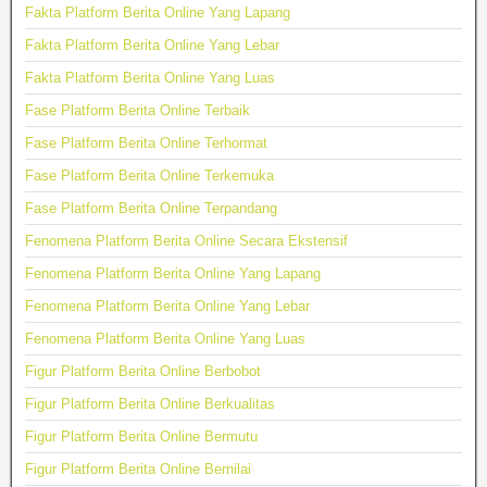
Fakta Platform Berita Online Yang Lapang
Fakta Platform Berita Online Yang Lebar
Fakta Platform Berita Online Yang Luas
Fase Platform Berita Online Terbaik
Fase Platform Berita Online Terhormat
Fase Platform Berita Online Terkemuka
Fase Platform Berita Online Terpandang
Fenomena Platform Berita Online Secara Ekstensif
Fenomena Platform Berita Online Yang Lapang
Fenomena Platform Berita Online Yang Lebar
Fenomena Platform Berita Online Yang Luas
Figur Platform Berita Online Berbobot
Figur Platform Berita Online Berkualitas
Figur Platform Berita Online Bermutu
Figur Platform Berita Online Bernilai