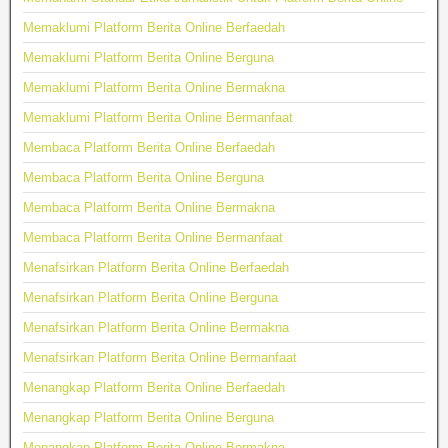
Memaklumi Platform Berita Online Berfaedah
Memaklumi Platform Berita Online Berguna
Memaklumi Platform Berita Online Bermakna
Memaklumi Platform Berita Online Bermanfaat
Membaca Platform Berita Online Berfaedah
Membaca Platform Berita Online Berguna
Membaca Platform Berita Online Bermakna
Membaca Platform Berita Online Bermanfaat
Menafsirkan Platform Berita Online Berfaedah
Menafsirkan Platform Berita Online Berguna
Menafsirkan Platform Berita Online Bermakna
Menafsirkan Platform Berita Online Bermanfaat
Menangkap Platform Berita Online Berfaedah
Menangkap Platform Berita Online Berguna
Menangkap Platform Berita Online Bermakna