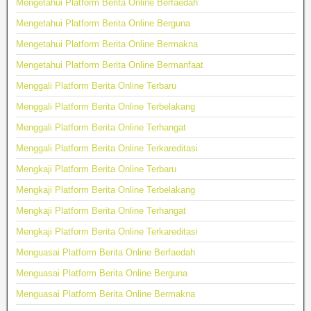
Mengetahui Platform Berita Online Berfaedah
Mengetahui Platform Berita Online Berguna
Mengetahui Platform Berita Online Bermakna
Mengetahui Platform Berita Online Bermanfaat
Menggali Platform Berita Online Terbaru
Menggali Platform Berita Online Terbelakang
Menggali Platform Berita Online Terhangat
Menggali Platform Berita Online Terkareditasi
Mengkaji Platform Berita Online Terbaru
Mengkaji Platform Berita Online Terbelakang
Mengkaji Platform Berita Online Terhangat
Mengkaji Platform Berita Online Terkareditasi
Menguasai Platform Berita Online Berfaedah
Menguasai Platform Berita Online Berguna
Menguasai Platform Berita Online Bermakna