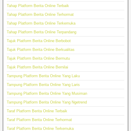
Tahap Platform Berita Online Terbaik
Tahap Platform Berita Online Terhormat
Tahap Platform Berita Online Terkemuka
Tahap Platform Berita Online Terpandang
Tajuk Platform Berita Online Berbobot
Tajuk Platform Berita Online Berkualitas
Tajuk Platform Berita Online Bermutu
Tajuk Platform Berita Online Bernilai
Tampung Platform Berita Online Yang Laku
Tampung Platform Berita Online Yang Laris
Tampung Platform Berita Online Yang Musiman
Tampung Platform Berita Online Yang Ngetrend
Taraf Platform Berita Online Terbaik
Taraf Platform Berita Online Terhormat
Taraf Platform Berita Online Terkemuka