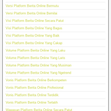
Versi Platform Berita Online Bermutu
Versi Platform Berita Online Bernilai
Visi Platform Berita Online Secara Patut
Visi Platform Berita Online Yang Bagus
Visi Platform Berita Online Yang Baik
Visi Platform Berita Online Yang Cakap
Volume Platform Berita Online Yang Laku
Volume Platform Berita Online Yang Laris
Volume Platform Berita Online Yang Musiman
Volume Platform Berita Online Yang Ngetrend
Vonis Platform Berita Online Berkompeten
Vonis Platform Berita Online Profesional
Vonis Platform Berita Online Terdidik
Vonis Platform Berita Online Terlatih
Wawasan Platform Berita Online Secara Patut