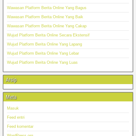
Wawasan Platform Berita Online Yang Bagus
Wawasan Platform Berita Online Yang Baik
Wawasan Platform Berita Online Yang Cakap
Wujud Platform Berita Online Secara Ekstensif
Wujud Platform Berita Online Yang Lapang
Wujud Platform Berita Online Yang Lebar
Wujud Platform Berita Online Yang Luas
Arsip
Meta
Masuk
Feed entri
Feed komentar
WordPress.org