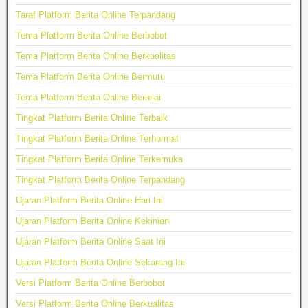
Taraf Platform Berita Online Terpandang
Tema Platform Berita Online Berbobot
Tema Platform Berita Online Berkualitas
Tema Platform Berita Online Bermutu
Tema Platform Berita Online Bernilai
Tingkat Platform Berita Online Terbaik
Tingkat Platform Berita Online Terhormat
Tingkat Platform Berita Online Terkemuka
Tingkat Platform Berita Online Terpandang
Ujaran Platform Berita Online Hari Ini
Ujaran Platform Berita Online Kekinian
Ujaran Platform Berita Online Saat Ini
Ujaran Platform Berita Online Sekarang Ini
Versi Platform Berita Online Berbobot
Versi Platform Berita Online Berkualitas