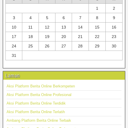
1
2
3
4
5
6
7
8
9
10
11
12
13
14
15
16
17
18
19
20
21
22
23
24
25
26
27
28
29
30
31
Laman
Aksi Platform Berita Online Berkompeten
Aksi Platform Berita Online Profesional
Aksi Platform Berita Online Terdidik
Aksi Platform Berita Online Terlatih
Ambang Platform Berita Online Terbaik