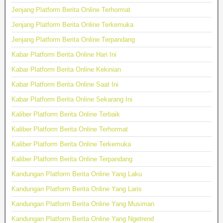
Jenjang Platform Berita Online Terhormat
Jenjang Platform Berita Online Terkemuka
Jenjang Platform Berita Online Terpandang
Kabar Platform Berita Online Hari Ini
Kabar Platform Berita Online Kekinian
Kabar Platform Berita Online Saat Ini
Kabar Platform Berita Online Sekarang Ini
Kaliber Platform Berita Online Terbaik
Kaliber Platform Berita Online Terhormat
Kaliber Platform Berita Online Terkemuka
Kaliber Platform Berita Online Terpandang
Kandungan Platform Berita Online Yang Laku
Kandungan Platform Berita Online Yang Laris
Kandungan Platform Berita Online Yang Musiman
Kandungan Platform Berita Online Yang Ngetrend