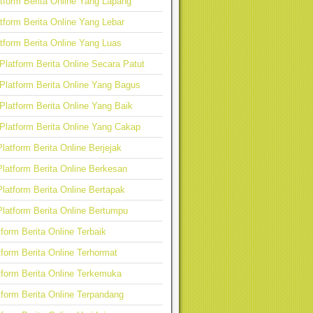
tform Berita Online Yang Lapang
tform Berita Online Yang Lebar
tform Berita Online Yang Luas
latform Berita Online Secara Patut
latform Berita Online Yang Bagus
latform Berita Online Yang Baik
latform Berita Online Yang Cakap
Platform Berita Online Berjejak
Platform Berita Online Berkesan
Platform Berita Online Bertapak
Platform Berita Online Bertumpu
form Berita Online Terbaik
form Berita Online Terhormat
form Berita Online Terkemuka
form Berita Online Terpandang