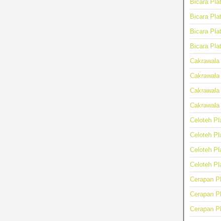
Bicara Plat
Bicara Pla
Bicara Plat
Bicara Pla
Cakrawala 
Cakrawala 
Cakrawala 
Cakrawala 
Celoteh Pla
Celoteh Pl
Celoteh Pla
Celoteh Pl
Cerapan Pl
Cerapan Pl
Cerapan Pl