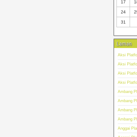
17
1
24
2
31
Laman
Aksi Platf
Aksi Platf
Aksi Platfo
Aksi Platfo
Ambang Pla
Ambang Pla
Ambang Pl
Ambang Pla
Anggai Pla