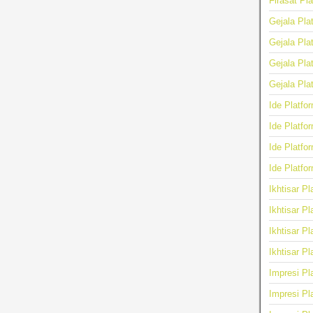
Firasat Pl
Gejala Pla
Gejala Pla
Gejala Pla
Gejala Pla
Ide Platfor
Ide Platfo
Ide Platfo
Ide Platfo
Ikhtisar P
Ikhtisar Pl
Ikhtisar Pl
Ikhtisar Pl
Impresi Pl
Impresi Pl