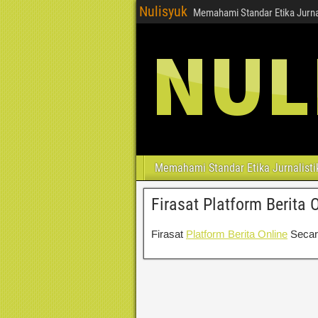
Nulisyuk
Memahami Standar Etika Jurnal
Memahami Standar Etika Jurnalistik
Firasat Platform Berita 
Firasat
Platform Berita Online
Secar