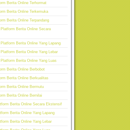
orm Berita Online Terhormat
orm Berita Online Terkemuka
orm Berita Online Terpandang
latform Berita Online Secara
latform Berita Online Yang Lapang
latform Berita Online Yang Lebar
latform Berita Online Yang Luas
form Berita Online Berbobot
orm Berita Online Berkualitas
form Berita Online Bermutu
orm Berita Online Bernilai
atform Berita Online Secara Ekstensif
atform Berita Online Yang Lapang
atform Berita Online Yang Lebar