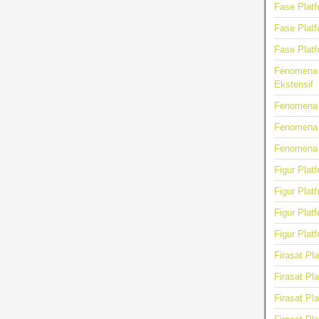
Fase Platf
Fase Platf
Fase Platf
Fenomena P
Ekstensif
Fenomena P
Fenomena P
Fenomena P
Figur Plat
Figur Platf
Figur Plat
Figur Platf
Firasat Pl
Firasat Pl
Firasat Pl