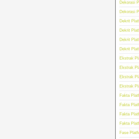
Dekorasi P
Dekorasi Pl
Dekrit Pla
Dekrit Plat
Dekrit Plat
Dekrit Plat
Ekstrak Pl
Ekstrak Pl
Ekstrak Pl
Ekstrak Pl
Fakta Plat
Fakta Plat
Fakta Plat
Fakta Plat
Fase Platf