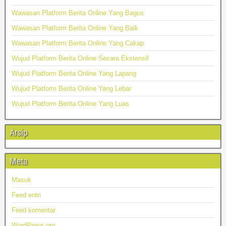
Wawasan Platform Berita Online Yang Bagus
Wawasan Platform Berita Online Yang Baik
Wawasan Platform Berita Online Yang Cakap
Wujud Platform Berita Online Secara Ekstensif
Wujud Platform Berita Online Yang Lapang
Wujud Platform Berita Online Yang Lebar
Wujud Platform Berita Online Yang Luas
Arsip
Meta
Masuk
Feed entri
Feed komentar
WordPress.org