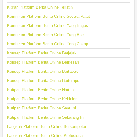
Kiprah Platform Berita Online Terlatih
Komitmen Platform Berita Online Secara Patut
Komitmen Platform Berita Online Yang Bagus
Komitmen Platform Berita Online Yang Baik
Komitmen Platform Berita Online Yang Cakap
Konsep Platform Berita Online Berjejak
Konsep Platform Berita Online Berkesan
Konsep Platform Berita Online Bertapak
Konsep Platform Berita Online Bertumpu
Kutipan Platform Berita Online Hari Ini
Kutipan Platform Berita Online Kekinian
Kutipan Platform Berita Online Saat Ini
Kutipan Platform Berita Online Sekarang Ini
Langkah Platform Berita Online Berkompeten
Langkah Platform Berita Online Profesional