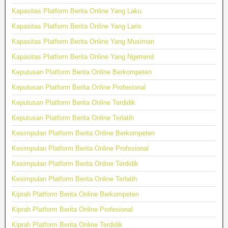
Kapasitas Platform Berita Online Yang Laku
Kapasitas Platform Berita Online Yang Laris
Kapasitas Platform Berita Online Yang Musiman
Kapasitas Platform Berita Online Yang Ngetrend
Keputusan Platform Berita Online Berkompeten
Keputusan Platform Berita Online Profesional
Keputusan Platform Berita Online Terdidik
Keputusan Platform Berita Online Terlatih
Kesimpulan Platform Berita Online Berkompeten
Kesimpulan Platform Berita Online Profesional
Kesimpulan Platform Berita Online Terdidik
Kesimpulan Platform Berita Online Terlatih
Kiprah Platform Berita Online Berkompeten
Kiprah Platform Berita Online Profesional
Kiprah Platform Berita Online Terdidik