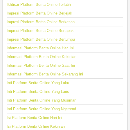
Ikhtisar Platform Berita Online Terlatih
Impresi Platform Berita Online Berjejak
Impresi Platform Berita Online Berkesan
Impresi Platform Berita Online Bertapak
Impresi Platform Berita Online Bertumpu
Informasi Platform Berita Online Hari Ini
Informasi Platform Berita Online Kekinian
Informasi Platform Berita Online Saat Ini
Informasi Platform Berita Online Sekarang Ini
Inti Platform Berita Online Yang Laku
Inti Platform Berita Online Yang Laris
Inti Platform Berita Online Yang Musiman
Inti Platform Berita Online Yang Ngetrend
Isi Platform Berita Online Hari Ini
Isi Platform Berita Online Kekinian