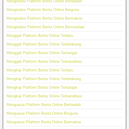
Mengetahui Platform Berita Online Berfaedah
Mengetahui Platform Berita Online Berguna
Mengetahui Platform Berita Online Bermakna
Mengetahui Platform Berita Online Bermanfaat
Menggali Platform Berita Online Terbaru
Menggali Platform Berita Online Terbelakang
Menggali Platform Berita Online Terhangat
Menggali Platform Berita Online Terkareditasi
Mengkaji Platform Berita Online Terbaru
Mengkaji Platform Berita Online Terbelakang
Mengkaji Platform Berita Online Terhangat
Mengkaji Platform Berita Online Terkareditasi
Menguasai Platform Berita Online Berfaedah
Menguasai Platform Berita Online Berguna
Menguasai Platform Berita Online Bermakna