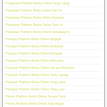
Pengertian Platform Berita Online Yang Cakap
Perkataan Platform Berita Online Hari Ini
Perkataan Platform Berita Online Kekinian
Perkataan Platform Berita Online Saat Ini
Perkataan Platform Berita Online Sekarang Ini
Persepsi Platform Berita Online Berjejak
Persepsi Platform Berita Online Berkesan
Persepsi Platform Berita Online Bertapak
Persepsi Platform Berita Online Bertumpu
Petunjuk Platform Berita Online Secara Ekstensif
Petunjuk Platform Berita Online Yang Lapang
Petunjuk Platform Berita Online Yang Lebar
Petunjuk Platform Berita Online Yang Luas
Pikiran Platform Berita Online Secara Patut
Pikiran Platform Berita Online Yang Bagus