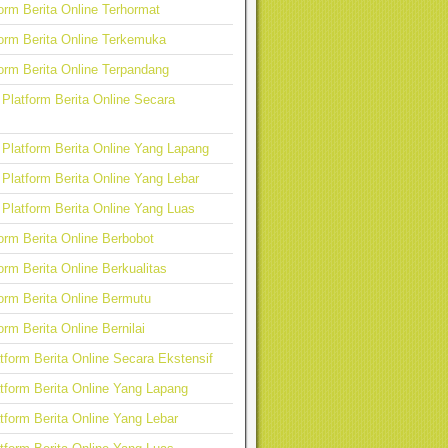
orm Berita Online Terhormat
orm Berita Online Terkemuka
orm Berita Online Terpandang
latform Berita Online Secara
latform Berita Online Yang Lapang
latform Berita Online Yang Lebar
latform Berita Online Yang Luas
form Berita Online Berbobot
orm Berita Online Berkualitas
form Berita Online Bermutu
orm Berita Online Bernilai
atform Berita Online Secara Ekstensif
atform Berita Online Yang Lapang
atform Berita Online Yang Lebar