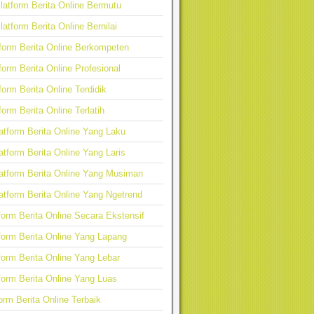
latform Berita Online Bermutu
atform Berita Online Bernilai
tform Berita Online Berkompeten
form Berita Online Profesional
form Berita Online Terdidik
form Berita Online Terlatih
atform Berita Online Yang Laku
atform Berita Online Yang Laris
atform Berita Online Yang Musiman
atform Berita Online Yang Ngetrend
form Berita Online Secara Ekstensif
form Berita Online Yang Lapang
form Berita Online Yang Lebar
form Berita Online Yang Luas
orm Berita Online Terbaik