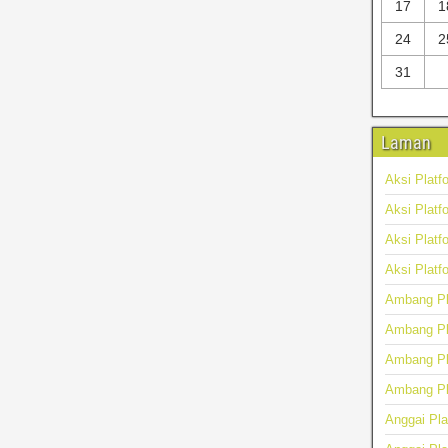
17
1
24
2
31
Laman
Aksi Platf
Aksi Platf
Aksi Platfo
Aksi Platfo
Ambang Pla
Ambang Pla
Ambang Pl
Ambang Pla
Anggai Pla