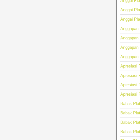
Anggai Pla
Anggai Pla
Anggai Pla
Anggapan P
Anggapan P
Anggapan P
Anggapan P
Apresiasi 
Apresiasi 
Apresiasi 
Apresiasi 
Babak Plat
Babak Plat
Babak Plat
Babak Plat