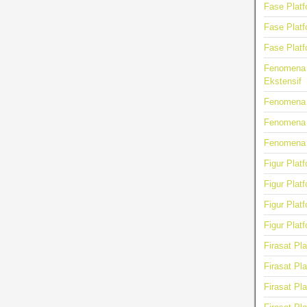
Fase Platf
Fase Platf
Fase Platf
Fenomena P
Ekstensif
Fenomena P
Fenomena P
Fenomena P
Figur Plat
Figur Platf
Figur Plat
Figur Platf
Firasat Pl
Firasat Pl
Firasat Pl