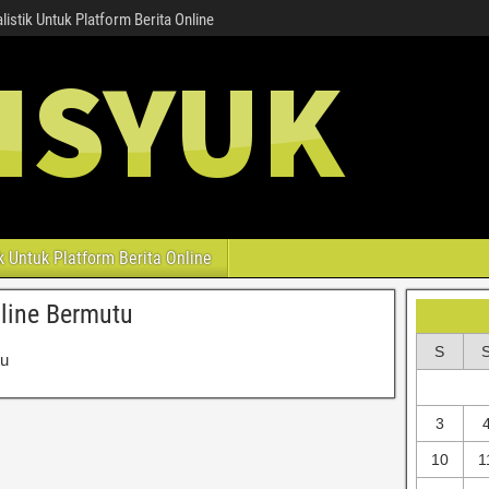
istik Untuk Platform Berita Online
 Untuk Platform Berita Online
line Bermutu
S
u
3
10
1