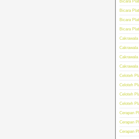
Bicara Plat
Bicara Pla
Bicara Plat
Bicara Pla
Cakrawala 
Cakrawala 
Cakrawala 
Cakrawala 
Celoteh Pla
Celoteh Pl
Celoteh Pla
Celoteh Pl
Cerapan Pl
Cerapan Pl
Cerapan Pl