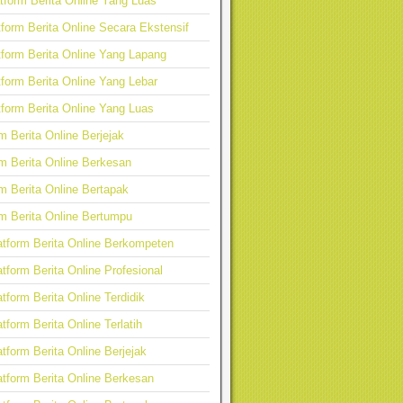
atform Berita Online Yang Luas
tform Berita Online Secara Ekstensif
tform Berita Online Yang Lapang
tform Berita Online Yang Lebar
tform Berita Online Yang Luas
m Berita Online Berjejak
rm Berita Online Berkesan
rm Berita Online Bertapak
rm Berita Online Bertumpu
latform Berita Online Berkompeten
atform Berita Online Profesional
atform Berita Online Terdidik
atform Berita Online Terlatih
atform Berita Online Berjejak
atform Berita Online Berkesan