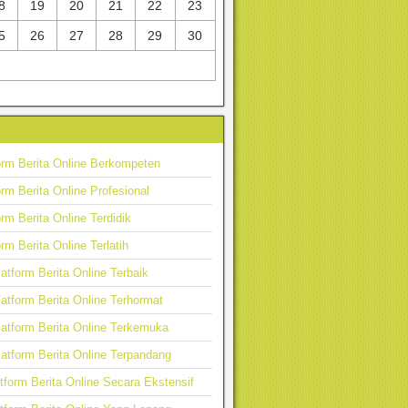
8
19
20
21
22
23
5
26
27
28
29
30
orm Berita Online Berkompeten
orm Berita Online Profesional
rm Berita Online Terdidik
rm Berita Online Terlatih
tform Berita Online Terbaik
tform Berita Online Terhormat
atform Berita Online Terkemuka
tform Berita Online Terpandang
tform Berita Online Secara Ekstensif