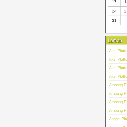
17
1
24
2
31
Laman
Aksi Platf
Aksi Platf
Aksi Platfo
Aksi Platfo
Ambang Pla
Ambang Pla
Ambang Pl
Ambang Pla
Anggai Pla