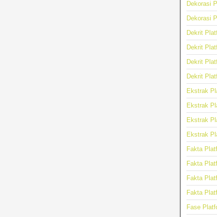
Dekorasi P
Dekorasi Pl
Dekrit Pla
Dekrit Plat
Dekrit Plat
Dekrit Plat
Ekstrak Pl
Ekstrak Pl
Ekstrak Pl
Ekstrak Pl
Fakta Plat
Fakta Plat
Fakta Plat
Fakta Plat
Fase Platf