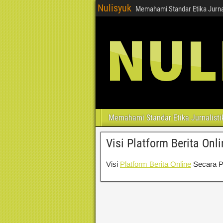
Nulisyuk
Memahami Standar Etika Jurnal
Memahami Standar Etika Jurnalistik
Visi Platform Berita Onl
Visi
Platform Berita Online
Secara P