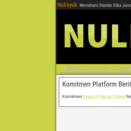
Nulisyuk
Memahami Standar Etika Jurnal
Memahami Standar Etika Jurnalistik
Komitmen Platform Berit
Komitmen
Platform Berita Online
Se