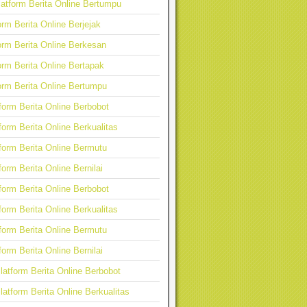
atform Berita Online Bertumpu
orm Berita Online Berjejak
form Berita Online Berkesan
form Berita Online Bertapak
form Berita Online Bertumpu
form Berita Online Berbobot
form Berita Online Berkualitas
form Berita Online Bermutu
orm Berita Online Bernilai
form Berita Online Berbobot
form Berita Online Berkualitas
form Berita Online Bermutu
orm Berita Online Bernilai
latform Berita Online Berbobot
latform Berita Online Berkualitas