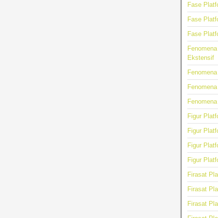
Fase Platf
Fase Platf
Fase Platf
Fenomena P
Ekstensif
Fenomena P
Fenomena P
Fenomena P
Figur Plat
Figur Platf
Figur Plat
Figur Platf
Firasat Pl
Firasat Pl
Firasat Pl