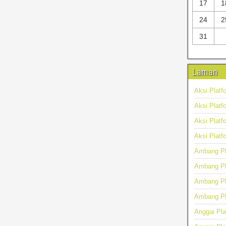
17
1
24
2
31
Laman
Aksi Platf
Aksi Platf
Aksi Platfo
Aksi Platfo
Ambang Pla
Ambang Pla
Ambang Pl
Ambang Pla
Anggai Pla