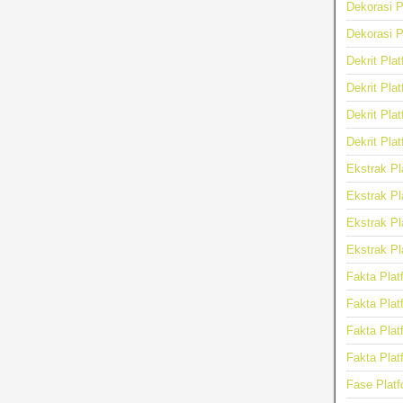
Dekorasi P
Dekorasi Pl
Dekrit Pla
Dekrit Plat
Dekrit Plat
Dekrit Plat
Ekstrak Pl
Ekstrak Pl
Ekstrak Pl
Ekstrak Pl
Fakta Plat
Fakta Plat
Fakta Plat
Fakta Plat
Fase Platf