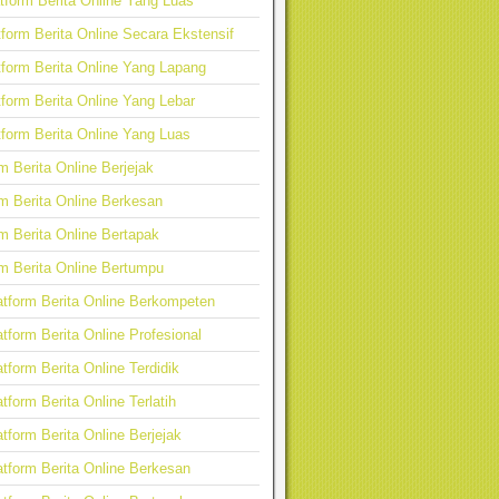
atform Berita Online Yang Luas
tform Berita Online Secara Ekstensif
tform Berita Online Yang Lapang
tform Berita Online Yang Lebar
tform Berita Online Yang Luas
m Berita Online Berjejak
rm Berita Online Berkesan
rm Berita Online Bertapak
rm Berita Online Bertumpu
latform Berita Online Berkompeten
atform Berita Online Profesional
atform Berita Online Terdidik
atform Berita Online Terlatih
atform Berita Online Berjejak
atform Berita Online Berkesan