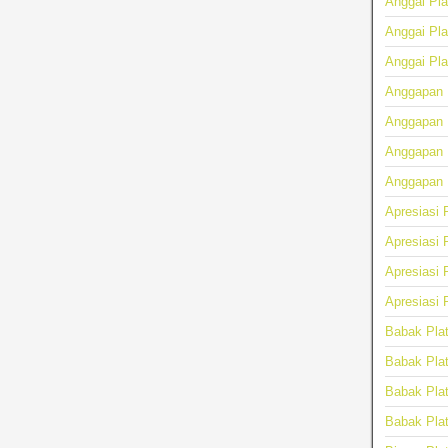
Anggai Pla
Anggai Pla
Anggai Pla
Anggapan P
Anggapan P
Anggapan P
Anggapan P
Apresiasi 
Apresiasi 
Apresiasi 
Apresiasi 
Babak Plat
Babak Plat
Babak Plat
Babak Plat