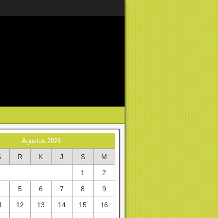
Agustus 2026
S
R
K
J
S
M
1
2
4
5
6
7
8
9
1
12
13
14
15
16