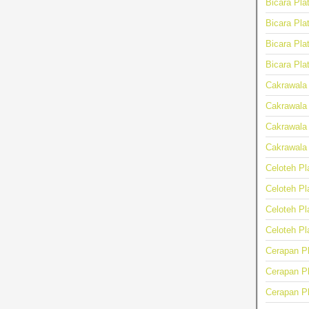
Bicara Plat
Bicara Pla
Bicara Plat
Bicara Pla
Cakrawala 
Cakrawala 
Cakrawala 
Cakrawala 
Celoteh Pla
Celoteh Pl
Celoteh Pla
Celoteh Pl
Cerapan Pl
Cerapan Pl
Cerapan Pl