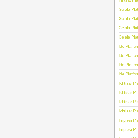
Firasat Pl
Gejala Pla
Gejala Pla
Gejala Pla
Gejala Pla
Ide Platfor
Ide Platfo
Ide Platfo
Ide Platfo
Ikhtisar P
Ikhtisar Pl
Ikhtisar Pl
Ikhtisar Pl
Impresi Pl
Impresi Pl