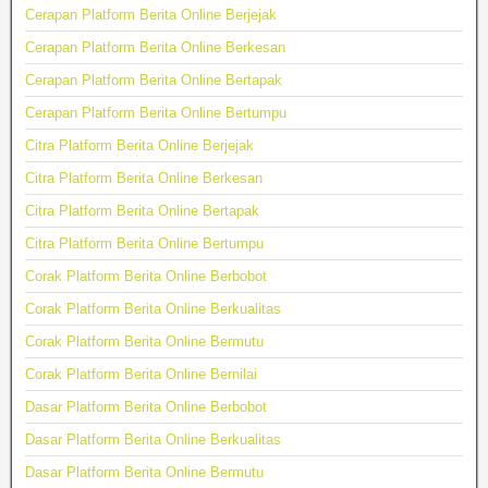
Cerapan Platform Berita Online Berjejak
Cerapan Platform Berita Online Berkesan
Cerapan Platform Berita Online Bertapak
Cerapan Platform Berita Online Bertumpu
Citra Platform Berita Online Berjejak
Citra Platform Berita Online Berkesan
Citra Platform Berita Online Bertapak
Citra Platform Berita Online Bertumpu
Corak Platform Berita Online Berbobot
Corak Platform Berita Online Berkualitas
Corak Platform Berita Online Bermutu
Corak Platform Berita Online Bernilai
Dasar Platform Berita Online Berbobot
Dasar Platform Berita Online Berkualitas
Dasar Platform Berita Online Bermutu