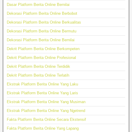
Dasar Platform Berita Online Bernilai
Dekorasi Platform Berita Online Berbobot
Dekorasi Platform Berita Online Berkualitas
Dekorasi Platform Berita Online Bermutu
Dekorasi Platform Berita Online Bernilai
Dekrit Platform Berita Online Berkompeten
Dekrit Platform Berita Online Profesional
Dekrit Platform Berita Online Terdidik
Dekrit Platform Berita Online Terlatih
Ekstrak Platform Berita Online Yang Laku
Ekstrak Platform Berita Online Yang Laris
Ekstrak Platform Berita Online Yang Musiman
Ekstrak Platform Berita Online Yang Ngetrend
Fakta Platform Berita Online Secara Ekstensif
Fakta Platform Berita Online Yang Lapang