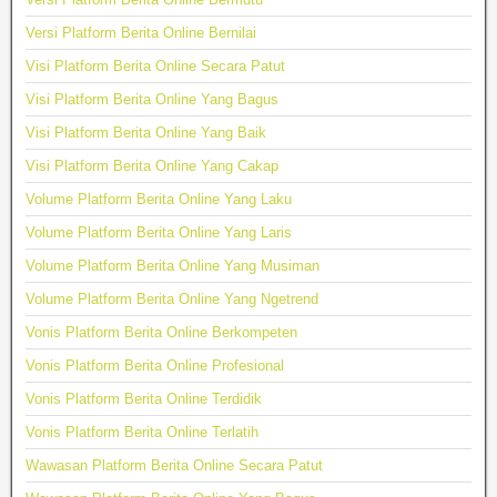
Versi Platform Berita Online Bernilai
Visi Platform Berita Online Secara Patut
Visi Platform Berita Online Yang Bagus
Visi Platform Berita Online Yang Baik
Visi Platform Berita Online Yang Cakap
Volume Platform Berita Online Yang Laku
Volume Platform Berita Online Yang Laris
Volume Platform Berita Online Yang Musiman
Volume Platform Berita Online Yang Ngetrend
Vonis Platform Berita Online Berkompeten
Vonis Platform Berita Online Profesional
Vonis Platform Berita Online Terdidik
Vonis Platform Berita Online Terlatih
Wawasan Platform Berita Online Secara Patut