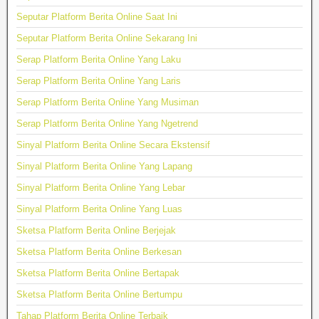
Seputar Platform Berita Online Saat Ini
Seputar Platform Berita Online Sekarang Ini
Serap Platform Berita Online Yang Laku
Serap Platform Berita Online Yang Laris
Serap Platform Berita Online Yang Musiman
Serap Platform Berita Online Yang Ngetrend
Sinyal Platform Berita Online Secara Ekstensif
Sinyal Platform Berita Online Yang Lapang
Sinyal Platform Berita Online Yang Lebar
Sinyal Platform Berita Online Yang Luas
Sketsa Platform Berita Online Berjejak
Sketsa Platform Berita Online Berkesan
Sketsa Platform Berita Online Bertapak
Sketsa Platform Berita Online Bertumpu
Tahap Platform Berita Online Terbaik