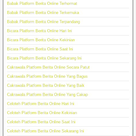
Babak Platform Berita Online Terhormat
Babak Platform Berita Online Terkemuka
Babak Platform Berita Online Terpandang
Bicara Platform Berita Online Hari Ini
Bicara Platform Berita Online Kekinian
Bicara Platform Berita Online Saat Ini
Bicara Platform Berita Online Sekarang Ini
Cakrawala Platform Berita Online Secara Patut
Cakrawala Platform Berita Online Yang Bagus
Cakrawala Platform Berita Online Yang Baik
Cakrawala Platform Berita Online Yang Cakap
Celoteh Platform Berita Online Hari Ini
Celoteh Platform Berita Online Kekinian
Celoteh Platform Berita Online Saat Ini
Celoteh Platform Berita Online Sekarang Ini