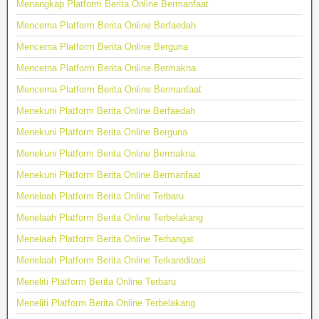
Menangkap Platform Berita Online Bermanfaat
Mencerna Platform Berita Online Berfaedah
Mencerna Platform Berita Online Berguna
Mencerna Platform Berita Online Bermakna
Mencerna Platform Berita Online Bermanfaat
Menekuni Platform Berita Online Berfaedah
Menekuni Platform Berita Online Berguna
Menekuni Platform Berita Online Bermakna
Menekuni Platform Berita Online Bermanfaat
Menelaah Platform Berita Online Terbaru
Menelaah Platform Berita Online Terbelakang
Menelaah Platform Berita Online Terhangat
Menelaah Platform Berita Online Terkareditasi
Meneliti Platform Berita Online Terbaru
Meneliti Platform Berita Online Terbelakang