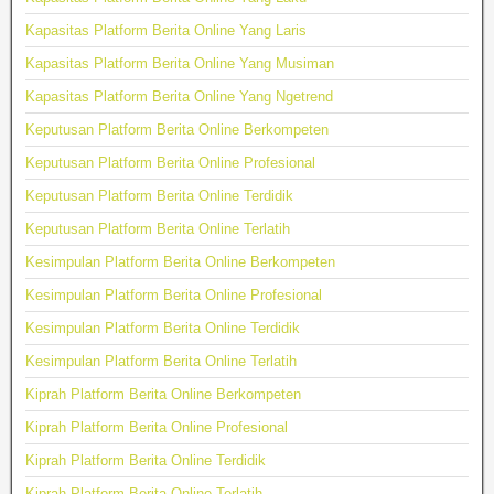
Kapasitas Platform Berita Online Yang Laris
Kapasitas Platform Berita Online Yang Musiman
Kapasitas Platform Berita Online Yang Ngetrend
Keputusan Platform Berita Online Berkompeten
Keputusan Platform Berita Online Profesional
Keputusan Platform Berita Online Terdidik
Keputusan Platform Berita Online Terlatih
Kesimpulan Platform Berita Online Berkompeten
Kesimpulan Platform Berita Online Profesional
Kesimpulan Platform Berita Online Terdidik
Kesimpulan Platform Berita Online Terlatih
Kiprah Platform Berita Online Berkompeten
Kiprah Platform Berita Online Profesional
Kiprah Platform Berita Online Terdidik
Kiprah Platform Berita Online Terlatih