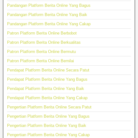
Pandangan Platform Berita Online Yang Bagus
Pandangan Platform Berita Online Yang Baik
Pandangan Platform Berita Online Yang Cakap
Patron Platform Berita Online Berbobot
Patron Platform Berita Online Berkualitas
Patron Platform Berita Online Bermutu
Patron Platform Berita Online Bernilai
Pendapat Platform Berita Online Secara Patut
Pendapat Platform Berita Online Yang Bagus
Pendapat Platform Berita Online Yang Baik
Pendapat Platform Berita Online Yang Cakap
Pengertian Platform Berita Online Secara Patut
Pengertian Platform Berita Online Yang Bagus
Pengertian Platform Berita Online Yang Baik
Pengertian Platform Berita Online Yang Cakap