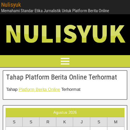
Nulisyuk
Memahami Standar Etika Jurnalistik Untuk Platform Berita Online
Tahap Platform Berita Online Terhormat
Tahap
Platform Berita Online
Terhormat
Agustus 2026
S
S
R
K
J
S
M