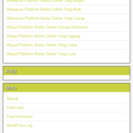
Wawasan Platform Berita Online Yang Bagus
Wawasan Platform Berita Online Yang Baik
Wawasan Platform Berita Online Yang Cakap
Wujud Platform Berita Online Secara Ekstensif
Wujud Platform Berita Online Yang Lapang
Wujud Platform Berita Online Yang Lebar
Wujud Platform Berita Online Yang Luas
Arsip
Meta
Masuk
Feed entri
Feed komentar
WordPress.org