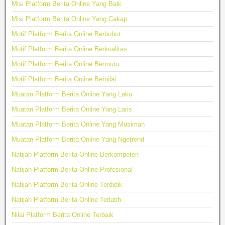
Misi Platform Berita Online Yang Baik
Misi Platform Berita Online Yang Cakap
Motif Platform Berita Online Berbobot
Motif Platform Berita Online Berkualitas
Motif Platform Berita Online Bermutu
Motif Platform Berita Online Bernilai
Muatan Platform Berita Online Yang Laku
Muatan Platform Berita Online Yang Laris
Muatan Platform Berita Online Yang Musiman
Muatan Platform Berita Online Yang Ngetrend
Natijah Platform Berita Online Berkompeten
Natijah Platform Berita Online Profesional
Natijah Platform Berita Online Terdidik
Natijah Platform Berita Online Terlatih
Nilai Platform Berita Online Terbaik