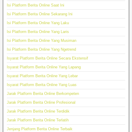
Isi Platform Berita Online Saat Ini
Isi Platform Berita Online Sekarang Ini
Isi Platform Berita Online Yang Laku
Isi Platform Berita Online Yang Laris
Isi Platform Berita Online Yang Musiman
Isi Platform Berita Online Yang Ngetrend
Isyarat Platform Berita Online Secara Ekstensif
Isyarat Platform Berita Online Yang Lapang
Isyarat Platform Berita Online Yang Lebar
Isyarat Platform Berita Online Yang Luas
Jarak Platform Berita Online Berkompeten
Jarak Platform Berita Online Profesional
Jarak Platform Berita Online Terdidik
Jarak Platform Berita Online Terlatih
Jenjang Platform Berita Online Terbaik