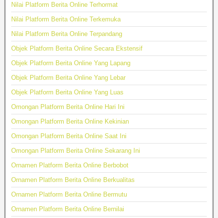
Nilai Platform Berita Online Terhormat
Nilai Platform Berita Online Terkemuka
Nilai Platform Berita Online Terpandang
Objek Platform Berita Online Secara Ekstensif
Objek Platform Berita Online Yang Lapang
Objek Platform Berita Online Yang Lebar
Objek Platform Berita Online Yang Luas
Omongan Platform Berita Online Hari Ini
Omongan Platform Berita Online Kekinian
Omongan Platform Berita Online Saat Ini
Omongan Platform Berita Online Sekarang Ini
Ornamen Platform Berita Online Berbobot
Ornamen Platform Berita Online Berkualitas
Ornamen Platform Berita Online Bermutu
Ornamen Platform Berita Online Bernilai