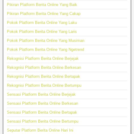
Pikiran Platform Berita Online Yang Baik
Pikiran Platform Berita Online Yang Cakap
Pokok Platform Berita Online Yang Laku
Pokok Platform Berita Online Yang Laris
Pokok Platform Berita Online Yang Musiman
Pokok Platform Berita Online Yang Ngetrend
Rekognisi Platform Berita Online Berjejak
Rekognisi Platform Berita Online Berkesan
Rekognisi Platform Berita Online Bertapak
Rekognisi Platform Berita Online Bertumpu
Sensasi Platform Berita Online Berjejak
Sensasi Platform Berita Online Berkesan
Sensasi Platform Berita Online Bertapak
Sensasi Platform Berita Online Bertumpu
Seputar Platform Berita Online Hari Ini