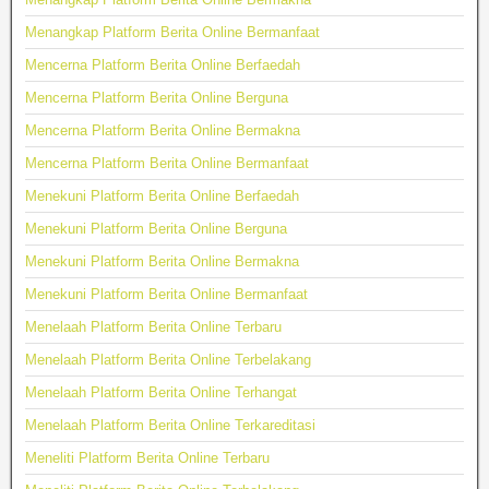
Menangkap Platform Berita Online Bermanfaat
Mencerna Platform Berita Online Berfaedah
Mencerna Platform Berita Online Berguna
Mencerna Platform Berita Online Bermakna
Mencerna Platform Berita Online Bermanfaat
Menekuni Platform Berita Online Berfaedah
Menekuni Platform Berita Online Berguna
Menekuni Platform Berita Online Bermakna
Menekuni Platform Berita Online Bermanfaat
Menelaah Platform Berita Online Terbaru
Menelaah Platform Berita Online Terbelakang
Menelaah Platform Berita Online Terhangat
Menelaah Platform Berita Online Terkareditasi
Meneliti Platform Berita Online Terbaru