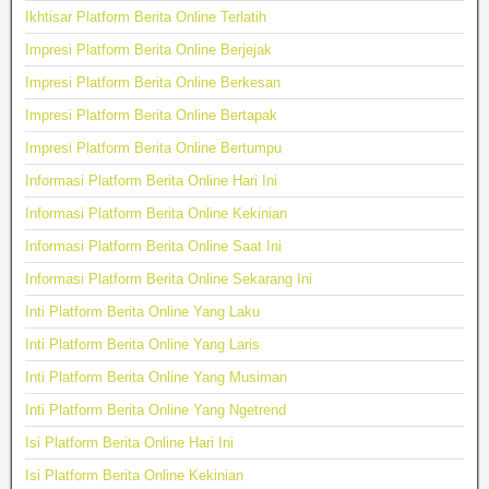
Ikhtisar Platform Berita Online Terlatih
Impresi Platform Berita Online Berjejak
Impresi Platform Berita Online Berkesan
Impresi Platform Berita Online Bertapak
Impresi Platform Berita Online Bertumpu
Informasi Platform Berita Online Hari Ini
Informasi Platform Berita Online Kekinian
Informasi Platform Berita Online Saat Ini
Informasi Platform Berita Online Sekarang Ini
Inti Platform Berita Online Yang Laku
Inti Platform Berita Online Yang Laris
Inti Platform Berita Online Yang Musiman
Inti Platform Berita Online Yang Ngetrend
Isi Platform Berita Online Hari Ini
Isi Platform Berita Online Kekinian