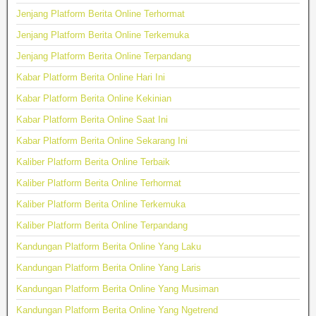
Jenjang Platform Berita Online Terhormat
Jenjang Platform Berita Online Terkemuka
Jenjang Platform Berita Online Terpandang
Kabar Platform Berita Online Hari Ini
Kabar Platform Berita Online Kekinian
Kabar Platform Berita Online Saat Ini
Kabar Platform Berita Online Sekarang Ini
Kaliber Platform Berita Online Terbaik
Kaliber Platform Berita Online Terhormat
Kaliber Platform Berita Online Terkemuka
Kaliber Platform Berita Online Terpandang
Kandungan Platform Berita Online Yang Laku
Kandungan Platform Berita Online Yang Laris
Kandungan Platform Berita Online Yang Musiman
Kandungan Platform Berita Online Yang Ngetrend