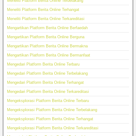
Meneliti Platform Berita Online Terbelakang
Meneliti Platform Berita Online Terhangat
Meneliti Platform Berita Online Terkareditasi
Mengartikan Platform Berita Online Berfaedah
Mengartikan Platform Berita Online Berguna
Mengartikan Platform Berita Online Bermakna
Mengartikan Platform Berita Online Bermanfaat
Mengedari Platform Berita Online Terbaru
Mengedari Platform Berita Online Terbelakang
Mengedari Platform Berita Online Terhangat
Mengedari Platform Berita Online Terkareditasi
Mengeksplorasi Platform Berita Online Terbaru
Mengeksplorasi Platform Berita Online Terbelakang
Mengeksplorasi Platform Berita Online Terhangat
Mengeksplorasi Platform Berita Online Terkareditasi