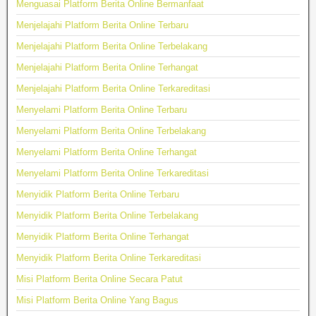
Menguasai Platform Berita Online Bermanfaat
Menjelajahi Platform Berita Online Terbaru
Menjelajahi Platform Berita Online Terbelakang
Menjelajahi Platform Berita Online Terhangat
Menjelajahi Platform Berita Online Terkareditasi
Menyelami Platform Berita Online Terbaru
Menyelami Platform Berita Online Terbelakang
Menyelami Platform Berita Online Terhangat
Menyelami Platform Berita Online Terkareditasi
Menyidik Platform Berita Online Terbaru
Menyidik Platform Berita Online Terbelakang
Menyidik Platform Berita Online Terhangat
Menyidik Platform Berita Online Terkareditasi
Misi Platform Berita Online Secara Patut
Misi Platform Berita Online Yang Bagus