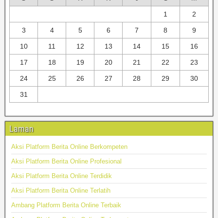
1
2
3
4
5
6
7
8
9
10
11
12
13
14
15
16
17
18
19
20
21
22
23
24
25
26
27
28
29
30
31
Laman
Aksi Platform Berita Online Berkompeten
Aksi Platform Berita Online Profesional
Aksi Platform Berita Online Terdidik
Aksi Platform Berita Online Terlatih
Ambang Platform Berita Online Terbaik