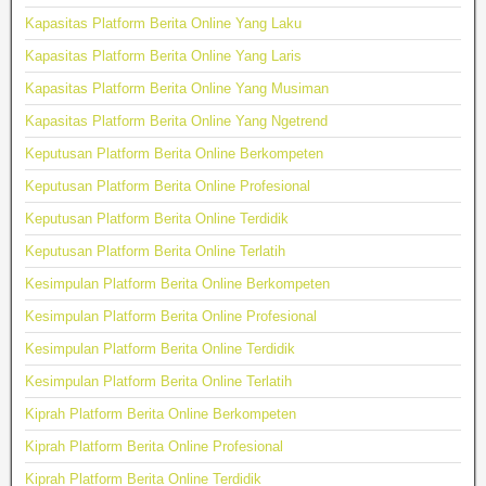
Kapasitas Platform Berita Online Yang Laku
Kapasitas Platform Berita Online Yang Laris
Kapasitas Platform Berita Online Yang Musiman
Kapasitas Platform Berita Online Yang Ngetrend
Keputusan Platform Berita Online Berkompeten
Keputusan Platform Berita Online Profesional
Keputusan Platform Berita Online Terdidik
Keputusan Platform Berita Online Terlatih
Kesimpulan Platform Berita Online Berkompeten
Kesimpulan Platform Berita Online Profesional
Kesimpulan Platform Berita Online Terdidik
Kesimpulan Platform Berita Online Terlatih
Kiprah Platform Berita Online Berkompeten
Kiprah Platform Berita Online Profesional
Kiprah Platform Berita Online Terdidik