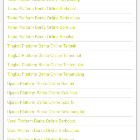
Tema Platform Berita Online Berbobot
Tema Platform Berita Online Berkualitas
Tema Platform Berita Online Bermutu
Tema Platform Berita Online Bernilai
Tingkat Platform Berita Online Terbaik
Tingkat Platform Berita Online Terhormat
Tingkat Platform Berita Online Terkemuka
Tingkat Platform Berita Online Terpandang
Ujaran Platform Berita Online Hari Ini
Ujaran Platform Berita Online Kekinian
Ujaran Platform Berita Online Saat Ini
Ujaran Platform Berita Online Sekarang Ini
Versi Platform Berita Online Berbobot
Versi Platform Berita Online Berkualitas
Versi Platform Berita Online Bermutu