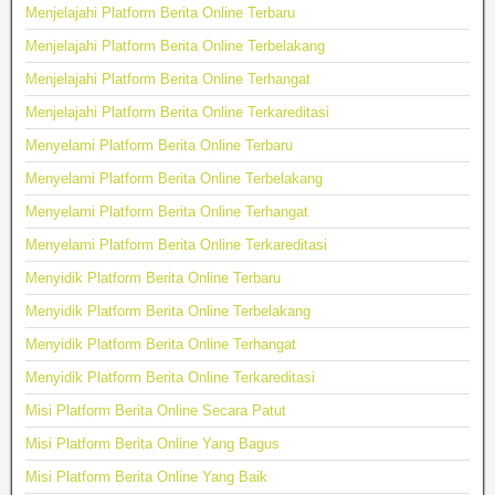
Menjelajahi Platform Berita Online Terbaru
Menjelajahi Platform Berita Online Terbelakang
Menjelajahi Platform Berita Online Terhangat
Menjelajahi Platform Berita Online Terkareditasi
Menyelami Platform Berita Online Terbaru
Menyelami Platform Berita Online Terbelakang
Menyelami Platform Berita Online Terhangat
Menyelami Platform Berita Online Terkareditasi
Menyidik Platform Berita Online Terbaru
Menyidik Platform Berita Online Terbelakang
Menyidik Platform Berita Online Terhangat
Menyidik Platform Berita Online Terkareditasi
Misi Platform Berita Online Secara Patut
Misi Platform Berita Online Yang Bagus
Misi Platform Berita Online Yang Baik