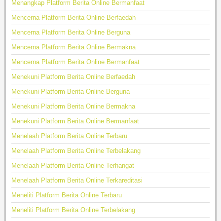
Menangkap Platform Berita Online Bermanfaat
Mencerna Platform Berita Online Berfaedah
Mencerna Platform Berita Online Berguna
Mencerna Platform Berita Online Bermakna
Mencerna Platform Berita Online Bermanfaat
Menekuni Platform Berita Online Berfaedah
Menekuni Platform Berita Online Berguna
Menekuni Platform Berita Online Bermakna
Menekuni Platform Berita Online Bermanfaat
Menelaah Platform Berita Online Terbaru
Menelaah Platform Berita Online Terbelakang
Menelaah Platform Berita Online Terhangat
Menelaah Platform Berita Online Terkareditasi
Meneliti Platform Berita Online Terbaru
Meneliti Platform Berita Online Terbelakang