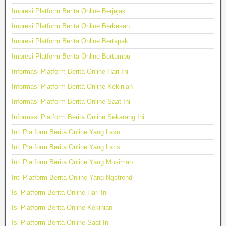
Impresi Platform Berita Online Berjejak
Impresi Platform Berita Online Berkesan
Impresi Platform Berita Online Bertapak
Impresi Platform Berita Online Bertumpu
Informasi Platform Berita Online Hari Ini
Informasi Platform Berita Online Kekinian
Informasi Platform Berita Online Saat Ini
Informasi Platform Berita Online Sekarang Ini
Inti Platform Berita Online Yang Laku
Inti Platform Berita Online Yang Laris
Inti Platform Berita Online Yang Musiman
Inti Platform Berita Online Yang Ngetrend
Isi Platform Berita Online Hari Ini
Isi Platform Berita Online Kekinian
Isi Platform Berita Online Saat Ini