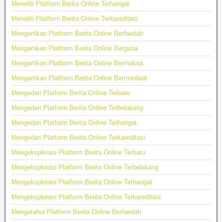
Meneliti Platform Berita Online Terhangat
Meneliti Platform Berita Online Terkareditasi
Mengartikan Platform Berita Online Berfaedah
Mengartikan Platform Berita Online Berguna
Mengartikan Platform Berita Online Bermakna
Mengartikan Platform Berita Online Bermanfaat
Mengedari Platform Berita Online Terbaru
Mengedari Platform Berita Online Terbelakang
Mengedari Platform Berita Online Terhangat
Mengedari Platform Berita Online Terkareditasi
Mengeksplorasi Platform Berita Online Terbaru
Mengeksplorasi Platform Berita Online Terbelakang
Mengeksplorasi Platform Berita Online Terhangat
Mengeksplorasi Platform Berita Online Terkareditasi
Mengetahui Platform Berita Online Berfaedah