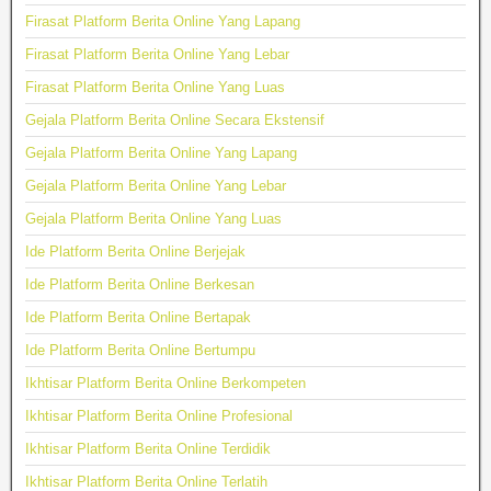
Firasat Platform Berita Online Yang Lapang
Firasat Platform Berita Online Yang Lebar
Firasat Platform Berita Online Yang Luas
Gejala Platform Berita Online Secara Ekstensif
Gejala Platform Berita Online Yang Lapang
Gejala Platform Berita Online Yang Lebar
Gejala Platform Berita Online Yang Luas
Ide Platform Berita Online Berjejak
Ide Platform Berita Online Berkesan
Ide Platform Berita Online Bertapak
Ide Platform Berita Online Bertumpu
Ikhtisar Platform Berita Online Berkompeten
Ikhtisar Platform Berita Online Profesional
Ikhtisar Platform Berita Online Terdidik
Ikhtisar Platform Berita Online Terlatih