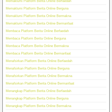
Memaklumi Platform Berita Online Berfaedah
Memaklumi Platform Berita Online Berguna
Memaklumi Platform Berita Online Bermakna
Memaklumi Platform Berita Online Bermanfaat
Membaca Platform Berita Online Berfaedah
Membaca Platform Berita Online Berguna
Membaca Platform Berita Online Bermakna
Membaca Platform Berita Online Bermanfaat
Menafsirkan Platform Berita Online Berfaedah
Menafsirkan Platform Berita Online Berguna
Menafsirkan Platform Berita Online Bermakna
Menafsirkan Platform Berita Online Bermanfaat
Menangkap Platform Berita Online Berfaedah
Menangkap Platform Berita Online Berguna
Menangkap Platform Berita Online Bermakna