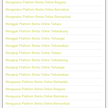
Mengetahui Platform Berita Online Berguna
Mengetahui Platform Berita Online Bermakna
Mengetahui Platform Berita Online Bermanfaat
Menggali Platform Berita Online Terbaru
Menggali Platform Berita Online Terbelakang
Menggali Platform Berita Online Terhangat
Menggali Platform Berita Online Terkareditasi
Mengkaji Platform Berita Online Terbaru
Mengkaji Platform Berita Online Terbelakang
Mengkaji Platform Berita Online Terhangat
Mengkaji Platform Berita Online Terkareditasi
Menguasai Platform Berita Online Berfaedah
Menguasai Platform Berita Online Berguna
Menguasai Platform Berita Online Bermakna
Menguasai Platform Berita Online Bermanfaat