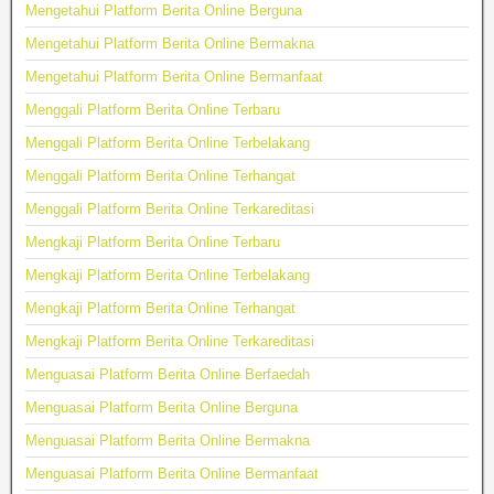
Mengetahui Platform Berita Online Berguna
Mengetahui Platform Berita Online Bermakna
Mengetahui Platform Berita Online Bermanfaat
Menggali Platform Berita Online Terbaru
Menggali Platform Berita Online Terbelakang
Menggali Platform Berita Online Terhangat
Menggali Platform Berita Online Terkareditasi
Mengkaji Platform Berita Online Terbaru
Mengkaji Platform Berita Online Terbelakang
Mengkaji Platform Berita Online Terhangat
Mengkaji Platform Berita Online Terkareditasi
Menguasai Platform Berita Online Berfaedah
Menguasai Platform Berita Online Berguna
Menguasai Platform Berita Online Bermakna
Menguasai Platform Berita Online Bermanfaat