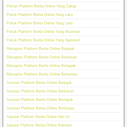
Pikiran Platform Berita Online Yang Cakap
Pokok Platform Berita Online Yang Laku
Pokok Platform Berita Online Yang Laris
Pokok Platform Berita Online Yang Musiman
Pokok Platform Berita Online Yang Ngetrend
Rekognisi Platform Berita Online Berjejak
Rekognisi Platform Berita Online Berkesan
Rekognisi Platform Berita Online Bertapak
Rekognisi Platform Berita Online Bertumpu
Sensasi Platform Berita Online Berjejak
Sensasi Platform Berita Online Berkesan
Sensasi Platform Berita Online Bertapak
Sensasi Platform Berita Online Bertumpu
Seputar Platform Berita Online Hari Ini
Seputar Platform Berita Online Kekinian