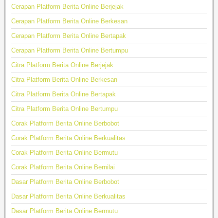
Cerapan Platform Berita Online Berjejak
Cerapan Platform Berita Online Berkesan
Cerapan Platform Berita Online Bertapak
Cerapan Platform Berita Online Bertumpu
Citra Platform Berita Online Berjejak
Citra Platform Berita Online Berkesan
Citra Platform Berita Online Bertapak
Citra Platform Berita Online Bertumpu
Corak Platform Berita Online Berbobot
Corak Platform Berita Online Berkualitas
Corak Platform Berita Online Bermutu
Corak Platform Berita Online Bernilai
Dasar Platform Berita Online Berbobot
Dasar Platform Berita Online Berkualitas
Dasar Platform Berita Online Bermutu