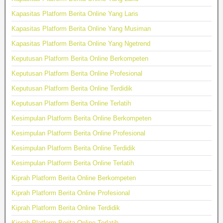
Kapasitas Platform Berita Online Yang Laris
Kapasitas Platform Berita Online Yang Musiman
Kapasitas Platform Berita Online Yang Ngetrend
Keputusan Platform Berita Online Berkompeten
Keputusan Platform Berita Online Profesional
Keputusan Platform Berita Online Terdidik
Keputusan Platform Berita Online Terlatih
Kesimpulan Platform Berita Online Berkompeten
Kesimpulan Platform Berita Online Profesional
Kesimpulan Platform Berita Online Terdidik
Kesimpulan Platform Berita Online Terlatih
Kiprah Platform Berita Online Berkompeten
Kiprah Platform Berita Online Profesional
Kiprah Platform Berita Online Terdidik
Kiprah Platform Berita Online Terlatih