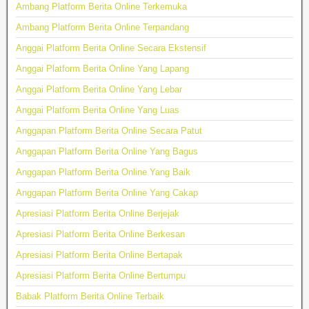
Ambang Platform Berita Online Terkemuka
Ambang Platform Berita Online Terpandang
Anggai Platform Berita Online Secara Ekstensif
Anggai Platform Berita Online Yang Lapang
Anggai Platform Berita Online Yang Lebar
Anggai Platform Berita Online Yang Luas
Anggapan Platform Berita Online Secara Patut
Anggapan Platform Berita Online Yang Bagus
Anggapan Platform Berita Online Yang Baik
Anggapan Platform Berita Online Yang Cakap
Apresiasi Platform Berita Online Berjejak
Apresiasi Platform Berita Online Berkesan
Apresiasi Platform Berita Online Bertapak
Apresiasi Platform Berita Online Bertumpu
Babak Platform Berita Online Terbaik