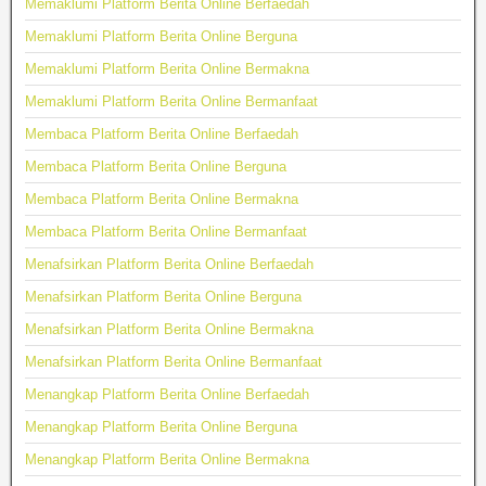
Memaklumi Platform Berita Online Berfaedah
Memaklumi Platform Berita Online Berguna
Memaklumi Platform Berita Online Bermakna
Memaklumi Platform Berita Online Bermanfaat
Membaca Platform Berita Online Berfaedah
Membaca Platform Berita Online Berguna
Membaca Platform Berita Online Bermakna
Membaca Platform Berita Online Bermanfaat
Menafsirkan Platform Berita Online Berfaedah
Menafsirkan Platform Berita Online Berguna
Menafsirkan Platform Berita Online Bermakna
Menafsirkan Platform Berita Online Bermanfaat
Menangkap Platform Berita Online Berfaedah
Menangkap Platform Berita Online Berguna
Menangkap Platform Berita Online Bermakna