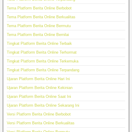
Tema Platform Berita Online Berbobot
Tema Platform Berita Online Berkualitas
Tema Platform Berita Online Bermutu
Tema Platform Berita Online Bernilai
Tingkat Platform Berita Online Terbaik
Tingkat Platform Berita Online Terhormat
Tingkat Platform Berita Online Terkemuka
Tingkat Platform Berita Online Terpandang
Ujaran Platform Berita Online Hari Ini
Ujaran Platform Berita Online Kekinian
Ujaran Platform Berita Online Saat Ini
Ujaran Platform Berita Online Sekarang Ini
Versi Platform Berita Online Berbobot
Versi Platform Berita Online Berkualitas
Versi Platform Berita Online Bermutu