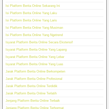
Isi Platform Berita Online Sekarang Ini
Isi Platform Berita Online Yang Laku
Isi Platform Berita Online Yang Laris
Isi Platform Berita Online Yang Musiman
Isi Platform Berita Online Yang Ngetrend
Isyarat Platform Berita Online Secara Ekstensif
Isyarat Platform Berita Online Yang Lapang
Isyarat Platform Berita Online Yang Lebar
Isyarat Platform Berita Online Yang Luas
Jarak Platform Berita Online Berkompeten
Jarak Platform Berita Online Profesional
Jarak Platform Berita Online Terdidik
Jarak Platform Berita Online Terlatih
Jenjang Platform Berita Online Terbaik
Jenjang Platform Berita Online Terhormat