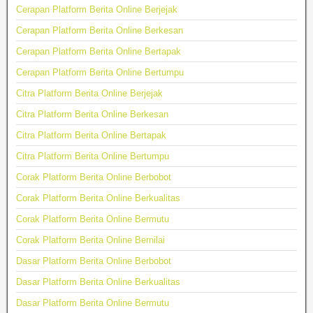
Cerapan Platform Berita Online Berjejak
Cerapan Platform Berita Online Berkesan
Cerapan Platform Berita Online Bertapak
Cerapan Platform Berita Online Bertumpu
Citra Platform Berita Online Berjejak
Citra Platform Berita Online Berkesan
Citra Platform Berita Online Bertapak
Citra Platform Berita Online Bertumpu
Corak Platform Berita Online Berbobot
Corak Platform Berita Online Berkualitas
Corak Platform Berita Online Bermutu
Corak Platform Berita Online Bernilai
Dasar Platform Berita Online Berbobot
Dasar Platform Berita Online Berkualitas
Dasar Platform Berita Online Bermutu