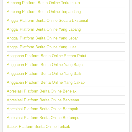
Ambang Platform Berita Online Terkemuka
Ambang Platform Berita Online Terpandang
Anggai Platform Berita Online Secara Ekstensif
Anggai Platform Berita Online Yang Lapang
Anggai Platform Berita Online Yang Lebar
Anggai Platform Berita Online Yang Luas
Anggapan Platform Berita Online Secara Patut
Anggapan Platform Berita Online Yang Bagus
Anggapan Platform Berita Online Yang Baik
Anggapan Platform Berita Online Yang Cakap
Apresiasi Platform Berita Online Berjejak
Apresiasi Platform Berita Online Berkesan
Apresiasi Platform Berita Online Bertapak
Apresiasi Platform Berita Online Bertumpu
Babak Platform Berita Online Terbaik