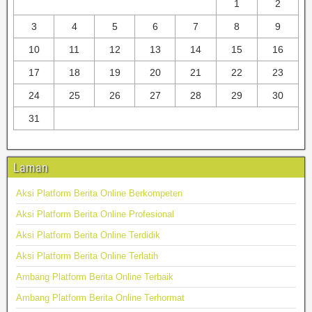
1
2
3
4
5
6
7
8
9
10
11
12
13
14
15
16
17
18
19
20
21
22
23
24
25
26
27
28
29
30
31
Laman
Aksi Platform Berita Online Berkompeten
Aksi Platform Berita Online Profesional
Aksi Platform Berita Online Terdidik
Aksi Platform Berita Online Terlatih
Ambang Platform Berita Online Terbaik
Ambang Platform Berita Online Terhormat