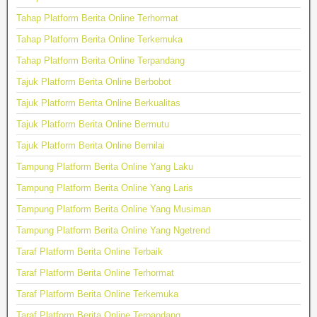
Tahap Platform Berita Online Terhormat
Tahap Platform Berita Online Terkemuka
Tahap Platform Berita Online Terpandang
Tajuk Platform Berita Online Berbobot
Tajuk Platform Berita Online Berkualitas
Tajuk Platform Berita Online Bermutu
Tajuk Platform Berita Online Bernilai
Tampung Platform Berita Online Yang Laku
Tampung Platform Berita Online Yang Laris
Tampung Platform Berita Online Yang Musiman
Tampung Platform Berita Online Yang Ngetrend
Taraf Platform Berita Online Terbaik
Taraf Platform Berita Online Terhormat
Taraf Platform Berita Online Terkemuka
Taraf Platform Berita Online Terpandang