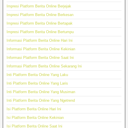
Impresi Platform Berita Online Berjejak
Impresi Platform Berita Online Berkesan
Impresi Platform Berita Online Bertapak
Impresi Platform Berita Online Bertumpu
Informasi Platform Berita Online Hari Ini
Informasi Platform Berita Online Kekinian
Informasi Platform Berita Online Saat Ini
Informasi Platform Berita Online Sekarang Ini
Inti Platform Berita Online Yang Laku
Inti Platform Berita Online Yang Laris
Inti Platform Berita Online Yang Musiman
Inti Platform Berita Online Yang Ngetrend
Isi Platform Berita Online Hari Ini
Isi Platform Berita Online Kekinian
Isi Platform Berita Online Saat Ini