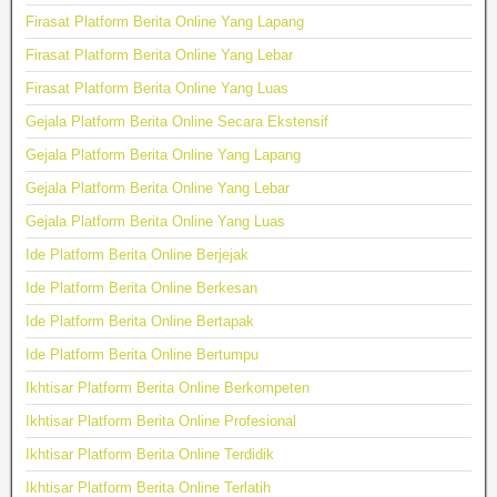
Firasat Platform Berita Online Yang Lapang
Firasat Platform Berita Online Yang Lebar
Firasat Platform Berita Online Yang Luas
Gejala Platform Berita Online Secara Ekstensif
Gejala Platform Berita Online Yang Lapang
Gejala Platform Berita Online Yang Lebar
Gejala Platform Berita Online Yang Luas
Ide Platform Berita Online Berjejak
Ide Platform Berita Online Berkesan
Ide Platform Berita Online Bertapak
Ide Platform Berita Online Bertumpu
Ikhtisar Platform Berita Online Berkompeten
Ikhtisar Platform Berita Online Profesional
Ikhtisar Platform Berita Online Terdidik
Ikhtisar Platform Berita Online Terlatih