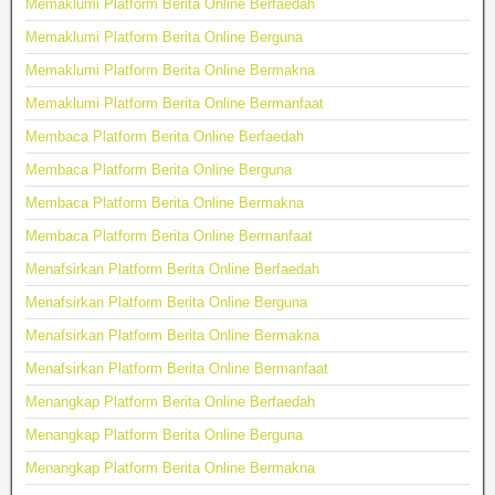
Memaklumi Platform Berita Online Berfaedah
Memaklumi Platform Berita Online Berguna
Memaklumi Platform Berita Online Bermakna
Memaklumi Platform Berita Online Bermanfaat
Membaca Platform Berita Online Berfaedah
Membaca Platform Berita Online Berguna
Membaca Platform Berita Online Bermakna
Membaca Platform Berita Online Bermanfaat
Menafsirkan Platform Berita Online Berfaedah
Menafsirkan Platform Berita Online Berguna
Menafsirkan Platform Berita Online Bermakna
Menafsirkan Platform Berita Online Bermanfaat
Menangkap Platform Berita Online Berfaedah
Menangkap Platform Berita Online Berguna
Menangkap Platform Berita Online Bermakna