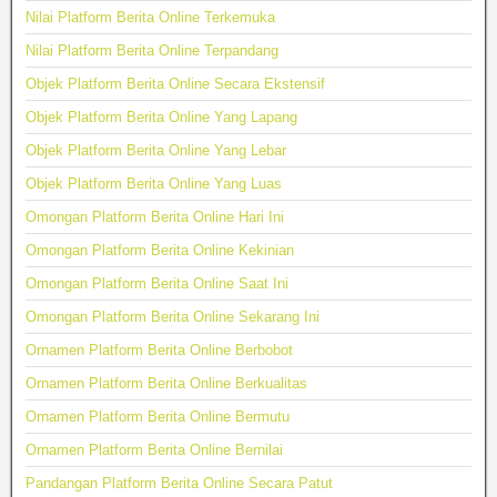
Nilai Platform Berita Online Terkemuka
Nilai Platform Berita Online Terpandang
Objek Platform Berita Online Secara Ekstensif
Objek Platform Berita Online Yang Lapang
Objek Platform Berita Online Yang Lebar
Objek Platform Berita Online Yang Luas
Omongan Platform Berita Online Hari Ini
Omongan Platform Berita Online Kekinian
Omongan Platform Berita Online Saat Ini
Omongan Platform Berita Online Sekarang Ini
Ornamen Platform Berita Online Berbobot
Ornamen Platform Berita Online Berkualitas
Ornamen Platform Berita Online Bermutu
Ornamen Platform Berita Online Bernilai
Pandangan Platform Berita Online Secara Patut