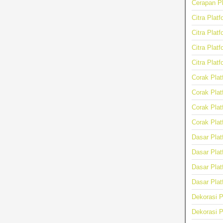
Cerapan Pl
Citra Platf
Citra Plat
Citra Plat
Citra Plat
Corak Plat
Corak Plat
Corak Plat
Corak Platf
Dasar Plat
Dasar Plat
Dasar Plat
Dasar Platf
Dekorasi P
Dekorasi P