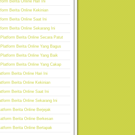
form Berita Online Hari Ini
tform Berita Online Kekinian
form Berita Online Saat Ini
tform Berita Online Sekarang Ini
Platform Berita Online Secara Patut
Platform Berita Online Yang Bagus
Platform Berita Online Yang Baik
Platform Berita Online Yang Cakap
tform Berita Online Hari Ini
atform Berita Online Kekinian
tform Berita Online Saat Ini
atform Berita Online Sekarang Ini
atform Berita Online Berjejak
atform Berita Online Berkesan
atform Berita Online Bertapak