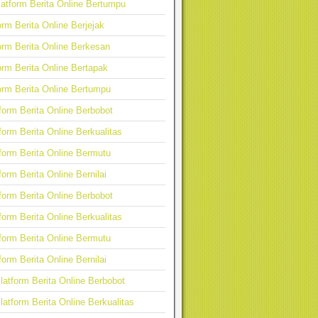
atform Berita Online Bertumpu
orm Berita Online Berjejak
form Berita Online Berkesan
form Berita Online Bertapak
form Berita Online Bertumpu
form Berita Online Berbobot
form Berita Online Berkualitas
form Berita Online Bermutu
orm Berita Online Bernilai
form Berita Online Berbobot
form Berita Online Berkualitas
form Berita Online Bermutu
orm Berita Online Bernilai
latform Berita Online Berbobot
latform Berita Online Berkualitas