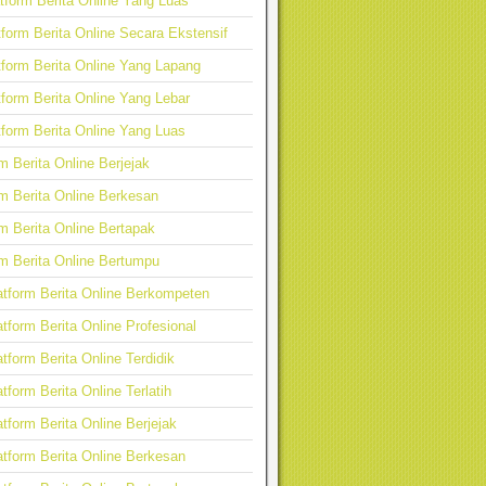
atform Berita Online Yang Luas
tform Berita Online Secara Ekstensif
tform Berita Online Yang Lapang
tform Berita Online Yang Lebar
tform Berita Online Yang Luas
m Berita Online Berjejak
rm Berita Online Berkesan
rm Berita Online Bertapak
rm Berita Online Bertumpu
latform Berita Online Berkompeten
atform Berita Online Profesional
atform Berita Online Terdidik
atform Berita Online Terlatih
atform Berita Online Berjejak
atform Berita Online Berkesan