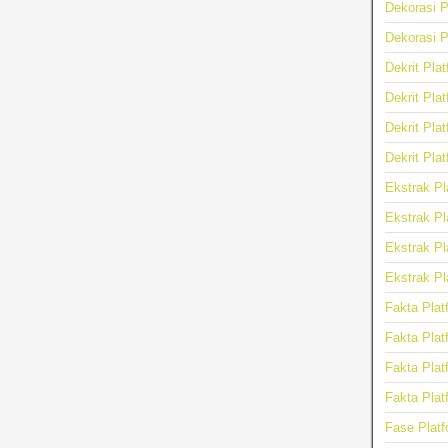
Dekorasi P
Dekorasi Pl
Dekrit Pla
Dekrit Plat
Dekrit Plat
Dekrit Plat
Ekstrak Pl
Ekstrak Pl
Ekstrak Pl
Ekstrak Pl
Fakta Plat
Fakta Plat
Fakta Plat
Fakta Plat
Fase Platf