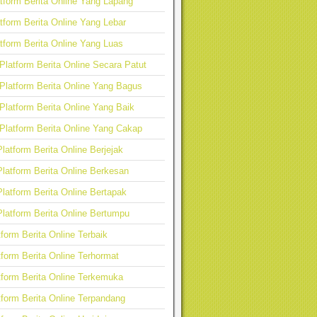
tform Berita Online Yang Lapang
tform Berita Online Yang Lebar
tform Berita Online Yang Luas
latform Berita Online Secara Patut
latform Berita Online Yang Bagus
latform Berita Online Yang Baik
latform Berita Online Yang Cakap
Platform Berita Online Berjejak
Platform Berita Online Berkesan
Platform Berita Online Bertapak
Platform Berita Online Bertumpu
form Berita Online Terbaik
form Berita Online Terhormat
form Berita Online Terkemuka
form Berita Online Terpandang