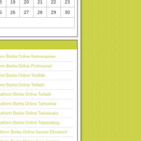
8
19
20
21
22
23
5
26
27
28
29
30
orm Berita Online Berkompeten
orm Berita Online Profesional
rm Berita Online Terdidik
rm Berita Online Terlatih
tform Berita Online Terbaik
tform Berita Online Terhormat
atform Berita Online Terkemuka
tform Berita Online Terpandang
tform Berita Online Secara Ekstensif