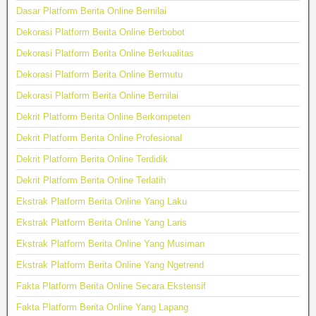
Dasar Platform Berita Online Bernilai
Dekorasi Platform Berita Online Berbobot
Dekorasi Platform Berita Online Berkualitas
Dekorasi Platform Berita Online Bermutu
Dekorasi Platform Berita Online Bernilai
Dekrit Platform Berita Online Berkompeten
Dekrit Platform Berita Online Profesional
Dekrit Platform Berita Online Terdidik
Dekrit Platform Berita Online Terlatih
Ekstrak Platform Berita Online Yang Laku
Ekstrak Platform Berita Online Yang Laris
Ekstrak Platform Berita Online Yang Musiman
Ekstrak Platform Berita Online Yang Ngetrend
Fakta Platform Berita Online Secara Ekstensif
Fakta Platform Berita Online Yang Lapang