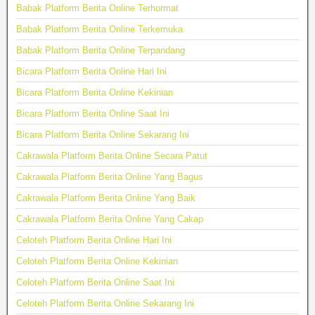
Babak Platform Berita Online Terhormat
Babak Platform Berita Online Terkemuka
Babak Platform Berita Online Terpandang
Bicara Platform Berita Online Hari Ini
Bicara Platform Berita Online Kekinian
Bicara Platform Berita Online Saat Ini
Bicara Platform Berita Online Sekarang Ini
Cakrawala Platform Berita Online Secara Patut
Cakrawala Platform Berita Online Yang Bagus
Cakrawala Platform Berita Online Yang Baik
Cakrawala Platform Berita Online Yang Cakap
Celoteh Platform Berita Online Hari Ini
Celoteh Platform Berita Online Kekinian
Celoteh Platform Berita Online Saat Ini
Celoteh Platform Berita Online Sekarang Ini