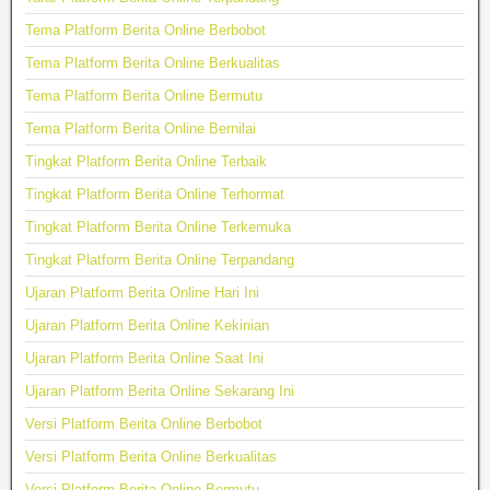
Tema Platform Berita Online Berbobot
Tema Platform Berita Online Berkualitas
Tema Platform Berita Online Bermutu
Tema Platform Berita Online Bernilai
Tingkat Platform Berita Online Terbaik
Tingkat Platform Berita Online Terhormat
Tingkat Platform Berita Online Terkemuka
Tingkat Platform Berita Online Terpandang
Ujaran Platform Berita Online Hari Ini
Ujaran Platform Berita Online Kekinian
Ujaran Platform Berita Online Saat Ini
Ujaran Platform Berita Online Sekarang Ini
Versi Platform Berita Online Berbobot
Versi Platform Berita Online Berkualitas
Versi Platform Berita Online Bermutu