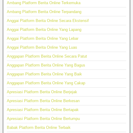
Ambang Platform Berita Online Terkemuka
Ambang Platform Berita Online Terpandang
Anggai Platform Berita Online Secara Ekstensif
Anggai Platform Berita Online Yang Lapang
Anggai Platform Berita Online Yang Lebar
Anggai Platform Berita Online Yang Luas
Anggapan Platform Berita Online Secara Patut
Anggapan Platform Berita Online Yang Bagus
Anggapan Platform Berita Online Yang Baik
Anggapan Platform Berita Online Yang Cakap
Apresiasi Platform Berita Online Berjejak
Apresiasi Platform Berita Online Berkesan
Apresiasi Platform Berita Online Bertapak
Apresiasi Platform Berita Online Bertumpu
Babak Platform Berita Online Terbaik