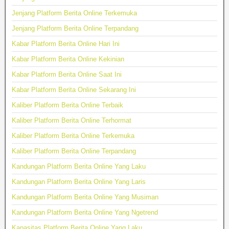
Jenjang Platform Berita Online Terkemuka
Jenjang Platform Berita Online Terpandang
Kabar Platform Berita Online Hari Ini
Kabar Platform Berita Online Kekinian
Kabar Platform Berita Online Saat Ini
Kabar Platform Berita Online Sekarang Ini
Kaliber Platform Berita Online Terbaik
Kaliber Platform Berita Online Terhormat
Kaliber Platform Berita Online Terkemuka
Kaliber Platform Berita Online Terpandang
Kandungan Platform Berita Online Yang Laku
Kandungan Platform Berita Online Yang Laris
Kandungan Platform Berita Online Yang Musiman
Kandungan Platform Berita Online Yang Ngetrend
Kapasitas Platform Berita Online Yang Laku