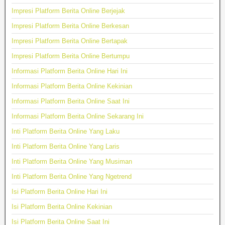
Impresi Platform Berita Online Berjejak
Impresi Platform Berita Online Berkesan
Impresi Platform Berita Online Bertapak
Impresi Platform Berita Online Bertumpu
Informasi Platform Berita Online Hari Ini
Informasi Platform Berita Online Kekinian
Informasi Platform Berita Online Saat Ini
Informasi Platform Berita Online Sekarang Ini
Inti Platform Berita Online Yang Laku
Inti Platform Berita Online Yang Laris
Inti Platform Berita Online Yang Musiman
Inti Platform Berita Online Yang Ngetrend
Isi Platform Berita Online Hari Ini
Isi Platform Berita Online Kekinian
Isi Platform Berita Online Saat Ini