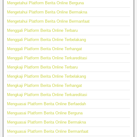
Mengetahui Platform Berita Online Berguna
Mengetahui Platform Berita Online Bermakna
Mengetahui Platform Berita Online Bermanfaat
Menggali Platform Berita Online Terbaru
Menggali Platform Berita Online Terbelakang
Menggali Platform Berita Online Terhangat
Menggali Platform Berita Online Terkareditasi
Mengkaji Platform Berita Online Terbaru
Mengkaji Platform Berita Online Terbelakang
Mengkaji Platform Berita Online Terhangat
Mengkaji Platform Berita Online Terkareditasi
Menguasai Platform Berita Online Berfaedah
Menguasai Platform Berita Online Berguna
Menguasai Platform Berita Online Bermakna
Menguasai Platform Berita Online Bermanfaat