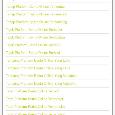
Tahap Platform Berita Online Terhormat
Tahap Platform Berita Online Terkemuka
Tahap Platform Berita Online Terpandang
Tajuk Platform Berita Online Berbobot
Tajuk Platform Berita Online Berkualitas
Tajuk Platform Berita Online Bermutu
Tajuk Platform Berita Online Bernilai
Tampung Platform Berita Online Yang Laku
Tampung Platform Berita Online Yang Laris
Tampung Platform Berita Online Yang Musiman
Tampung Platform Berita Online Yang Ngetrend
Taraf Platform Berita Online Terbaik
Taraf Platform Berita Online Terhormat
Taraf Platform Berita Online Terkemuka
Taraf Platform Berita Online Terpandang