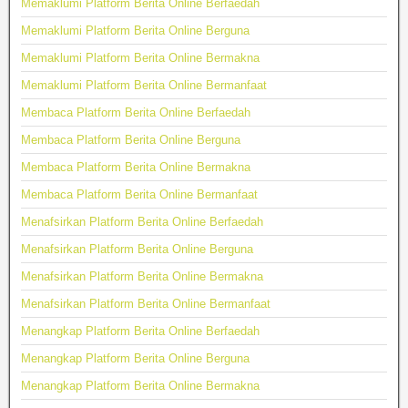
Memaklumi Platform Berita Online Berfaedah
Memaklumi Platform Berita Online Berguna
Memaklumi Platform Berita Online Bermakna
Memaklumi Platform Berita Online Bermanfaat
Membaca Platform Berita Online Berfaedah
Membaca Platform Berita Online Berguna
Membaca Platform Berita Online Bermakna
Membaca Platform Berita Online Bermanfaat
Menafsirkan Platform Berita Online Berfaedah
Menafsirkan Platform Berita Online Berguna
Menafsirkan Platform Berita Online Bermakna
Menafsirkan Platform Berita Online Bermanfaat
Menangkap Platform Berita Online Berfaedah
Menangkap Platform Berita Online Berguna
Menangkap Platform Berita Online Bermakna