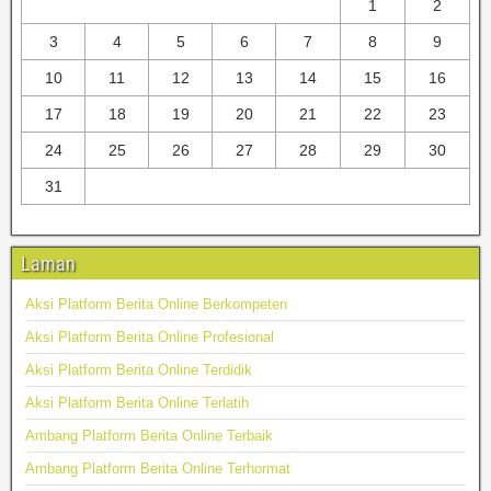
1
2
3
4
5
6
7
8
9
10
11
12
13
14
15
16
17
18
19
20
21
22
23
24
25
26
27
28
29
30
31
Laman
Aksi Platform Berita Online Berkompeten
Aksi Platform Berita Online Profesional
Aksi Platform Berita Online Terdidik
Aksi Platform Berita Online Terlatih
Ambang Platform Berita Online Terbaik
Ambang Platform Berita Online Terhormat