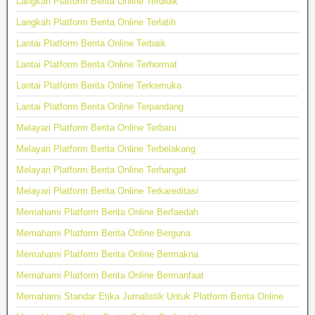
Langkah Platform Berita Online Terdidik
Langkah Platform Berita Online Terlatih
Lantai Platform Berita Online Terbaik
Lantai Platform Berita Online Terhormat
Lantai Platform Berita Online Terkemuka
Lantai Platform Berita Online Terpandang
Melayari Platform Berita Online Terbaru
Melayari Platform Berita Online Terbelakang
Melayari Platform Berita Online Terhangat
Melayari Platform Berita Online Terkareditasi
Memahami Platform Berita Online Berfaedah
Memahami Platform Berita Online Berguna
Memahami Platform Berita Online Bermakna
Memahami Platform Berita Online Bermanfaat
Memahami Standar Etika Jurnalistik Untuk Platform Berita Online