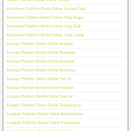
Komitmen Platform Berita Online Secara Patut
Komitmen Platform Berita Online Yang Bagus
Komitmen Platform Berita Online Yang Baik
Komitmen Platform Berita Online Yang Cakap
Konsep Platform Berita Online Berjejak
Konsep Platform Berita Online Berkesan
Konsep Platform Berita Online Bertapak
Konsep Platform Berita Online Bertumpu
Kutipan Platform Berita Online Hari Ini
Kutipan Platform Berita Online Kekinian
Kutipan Platform Berita Online Saat Ini
Kutipan Platform Berita Online Sekarang Ini
Langkah Platform Berita Online Berkompeten
Langkah Platform Berita Online Profesional