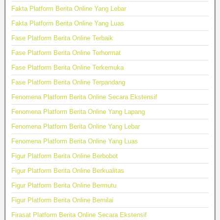
Fakta Platform Berita Online Yang Lebar
Fakta Platform Berita Online Yang Luas
Fase Platform Berita Online Terbaik
Fase Platform Berita Online Terhormat
Fase Platform Berita Online Terkemuka
Fase Platform Berita Online Terpandang
Fenomena Platform Berita Online Secara Ekstensif
Fenomena Platform Berita Online Yang Lapang
Fenomena Platform Berita Online Yang Lebar
Fenomena Platform Berita Online Yang Luas
Figur Platform Berita Online Berbobot
Figur Platform Berita Online Berkualitas
Figur Platform Berita Online Bermutu
Figur Platform Berita Online Bernilai
Firasat Platform Berita Online Secara Ekstensif