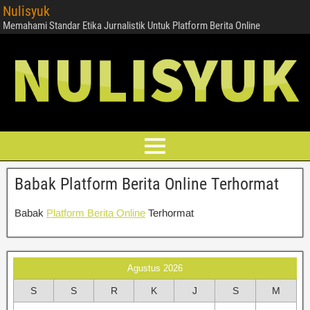
Nulisyuk
Memahami Standar Etika Jurnalistik Untuk Platform Berita Online
Babak Platform Berita Online Terhormat
Babak
Platform Berita Online
Terhormat
Agustus 2026
S
S
R
K
J
S
M