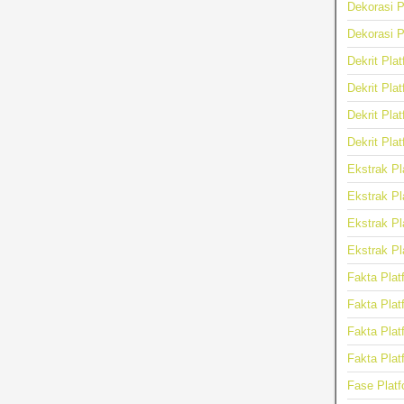
Dekorasi P
Dekorasi Pl
Dekrit Pla
Dekrit Plat
Dekrit Plat
Dekrit Plat
Ekstrak Pl
Ekstrak Pl
Ekstrak Pl
Ekstrak Pl
Fakta Plat
Fakta Plat
Fakta Plat
Fakta Plat
Fase Platf