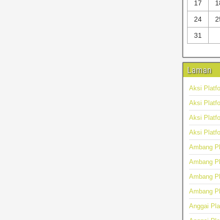
17
1
24
2
31
Laman
Aksi Platf
Aksi Platf
Aksi Platfo
Aksi Platfo
Ambang Pla
Ambang Pla
Ambang Pl
Ambang Pla
Anggai Pla