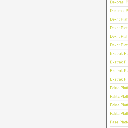
Dekorasi P
Dekorasi Pl
Dekrit Pla
Dekrit Plat
Dekrit Plat
Dekrit Plat
Ekstrak Pl
Ekstrak Pl
Ekstrak Pl
Ekstrak Pl
Fakta Plat
Fakta Plat
Fakta Plat
Fakta Plat
Fase Platf