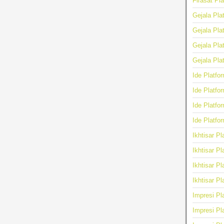
Firasat Pl
Gejala Pla
Gejala Pla
Gejala Pla
Gejala Pla
Ide Platfor
Ide Platfo
Ide Platfo
Ide Platfo
Ikhtisar P
Ikhtisar Pl
Ikhtisar Pl
Ikhtisar Pl
Impresi Pl
Impresi Pl