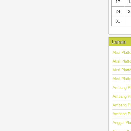
17
1
24
2
31
Laman
Aksi Platf
Aksi Platf
Aksi Platfo
Aksi Platfo
Ambang Pla
Ambang Pla
Ambang Pl
Ambang Pla
Anggai Pla