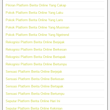
Pikiran Platform Berita Online Yang Cakap
Pokok Platform Berita Online Yang Laku
Pokok Platform Berita Online Yang Laris
Pokok Platform Berita Online Yang Musiman
Pokok Platform Berita Online Yang Ngetrend
Rekognisi Platform Berita Online Berjejak
Rekognisi Platform Berita Online Berkesan
Rekognisi Platform Berita Online Bertapak
Rekognisi Platform Berita Online Bertumpu
Sensasi Platform Berita Online Berjejak
Sensasi Platform Berita Online Berkesan
Sensasi Platform Berita Online Bertapak
Sensasi Platform Berita Online Bertumpu
Seputar Platform Berita Online Hari Ini
Seputar Platform Berita Online Kekinian