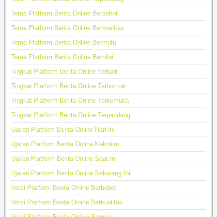
Tema Platform Berita Online Berbobot
Tema Platform Berita Online Berkualitas
Tema Platform Berita Online Bermutu
Tema Platform Berita Online Bernilai
Tingkat Platform Berita Online Terbaik
Tingkat Platform Berita Online Terhormat
Tingkat Platform Berita Online Terkemuka
Tingkat Platform Berita Online Terpandang
Ujaran Platform Berita Online Hari Ini
Ujaran Platform Berita Online Kekinian
Ujaran Platform Berita Online Saat Ini
Ujaran Platform Berita Online Sekarang Ini
Versi Platform Berita Online Berbobot
Versi Platform Berita Online Berkualitas
Versi Platform Berita Online Bermutu