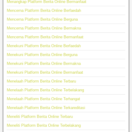
Menangkap Platform Berita Online Bermanfaat
Mencerna Platform Berita Online Berfaedah
Mencerna Platform Berita Online Berguna
Mencerna Platform Berita Online Bermakna
Mencerna Platform Berita Online Bermanfaat
Menekuni Platform Berita Online Berfaedah
Menekuni Platform Berita Online Berguna
Menekuni Platform Berita Online Bermakna
Menekuni Platform Berita Online Bermanfaat
Menelaah Platform Berita Online Terbaru
Menelaah Platform Berita Online Terbelakang
Menelaah Platform Berita Online Terhangat
Menelaah Platform Berita Online Terkareditasi
Meneliti Platform Berita Online Terbaru
Meneliti Platform Berita Online Terbelakang