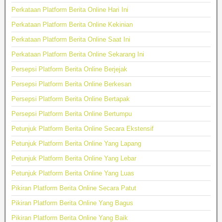
Perkataan Platform Berita Online Hari Ini
Perkataan Platform Berita Online Kekinian
Perkataan Platform Berita Online Saat Ini
Perkataan Platform Berita Online Sekarang Ini
Persepsi Platform Berita Online Berjejak
Persepsi Platform Berita Online Berkesan
Persepsi Platform Berita Online Bertapak
Persepsi Platform Berita Online Bertumpu
Petunjuk Platform Berita Online Secara Ekstensif
Petunjuk Platform Berita Online Yang Lapang
Petunjuk Platform Berita Online Yang Lebar
Petunjuk Platform Berita Online Yang Luas
Pikiran Platform Berita Online Secara Patut
Pikiran Platform Berita Online Yang Bagus
Pikiran Platform Berita Online Yang Baik