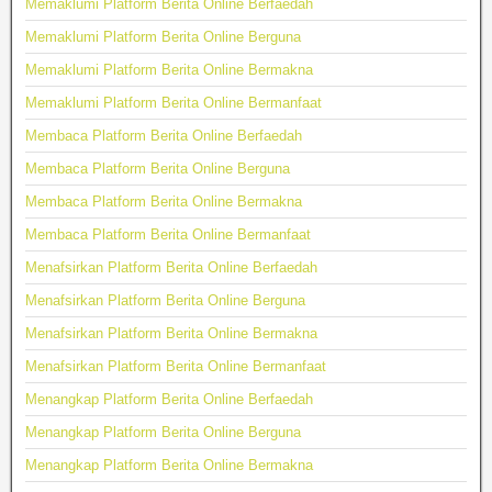
Memaklumi Platform Berita Online Berfaedah
Memaklumi Platform Berita Online Berguna
Memaklumi Platform Berita Online Bermakna
Memaklumi Platform Berita Online Bermanfaat
Membaca Platform Berita Online Berfaedah
Membaca Platform Berita Online Berguna
Membaca Platform Berita Online Bermakna
Membaca Platform Berita Online Bermanfaat
Menafsirkan Platform Berita Online Berfaedah
Menafsirkan Platform Berita Online Berguna
Menafsirkan Platform Berita Online Bermakna
Menafsirkan Platform Berita Online Bermanfaat
Menangkap Platform Berita Online Berfaedah
Menangkap Platform Berita Online Berguna
Menangkap Platform Berita Online Bermakna