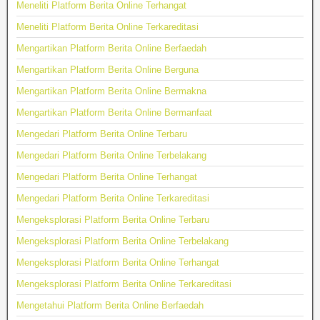
Meneliti Platform Berita Online Terhangat
Meneliti Platform Berita Online Terkareditasi
Mengartikan Platform Berita Online Berfaedah
Mengartikan Platform Berita Online Berguna
Mengartikan Platform Berita Online Bermakna
Mengartikan Platform Berita Online Bermanfaat
Mengedari Platform Berita Online Terbaru
Mengedari Platform Berita Online Terbelakang
Mengedari Platform Berita Online Terhangat
Mengedari Platform Berita Online Terkareditasi
Mengeksplorasi Platform Berita Online Terbaru
Mengeksplorasi Platform Berita Online Terbelakang
Mengeksplorasi Platform Berita Online Terhangat
Mengeksplorasi Platform Berita Online Terkareditasi
Mengetahui Platform Berita Online Berfaedah