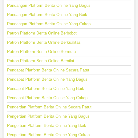
Pandangan Platform Berita Online Yang Bagus
Pandangan Platform Berita Online Yang Baik
Pandangan Platform Berita Online Yang Cakap
Patron Platform Berita Online Berbobot
Patron Platform Berita Online Berkualitas
Patron Platform Berita Online Bermutu
Patron Platform Berita Online Bernilai
Pendapat Platform Berita Online Secara Patut
Pendapat Platform Berita Online Yang Bagus
Pendapat Platform Berita Online Yang Baik
Pendapat Platform Berita Online Yang Cakap
Pengertian Platform Berita Online Secara Patut
Pengertian Platform Berita Online Yang Bagus
Pengertian Platform Berita Online Yang Baik
Pengertian Platform Berita Online Yang Cakap