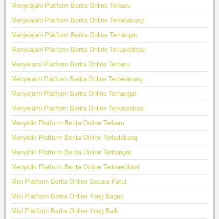
Menjelajahi Platform Berita Online Terbaru
Menjelajahi Platform Berita Online Terbelakang
Menjelajahi Platform Berita Online Terhangat
Menjelajahi Platform Berita Online Terkareditasi
Menyelami Platform Berita Online Terbaru
Menyelami Platform Berita Online Terbelakang
Menyelami Platform Berita Online Terhangat
Menyelami Platform Berita Online Terkareditasi
Menyidik Platform Berita Online Terbaru
Menyidik Platform Berita Online Terbelakang
Menyidik Platform Berita Online Terhangat
Menyidik Platform Berita Online Terkareditasi
Misi Platform Berita Online Secara Patut
Misi Platform Berita Online Yang Bagus
Misi Platform Berita Online Yang Baik