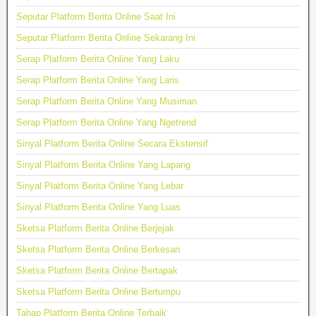
Seputar Platform Berita Online Saat Ini
Seputar Platform Berita Online Sekarang Ini
Serap Platform Berita Online Yang Laku
Serap Platform Berita Online Yang Laris
Serap Platform Berita Online Yang Musiman
Serap Platform Berita Online Yang Ngetrend
Sinyal Platform Berita Online Secara Ekstensif
Sinyal Platform Berita Online Yang Lapang
Sinyal Platform Berita Online Yang Lebar
Sinyal Platform Berita Online Yang Luas
Sketsa Platform Berita Online Berjejak
Sketsa Platform Berita Online Berkesan
Sketsa Platform Berita Online Bertapak
Sketsa Platform Berita Online Bertumpu
Tahap Platform Berita Online Terbaik