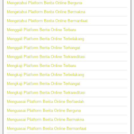
Mengetahui Platform Berita Online Berguna
Mengetahui Platform Berita Online Bermakna
Mengetahui Platform Berita Online Bermanfaat
Menggali Platform Berita Online Terbaru
Menggali Platform Berita Online Terbelakang
Menggali Platform Berita Online Terhangat
Menggali Platform Berita Online Terkareditasi
Mengkaji Platform Berita Online Terbaru
Mengkaji Platform Berita Online Terbelakang
Mengkaji Platform Berita Online Terhangat
Mengkaji Platform Berita Online Terkareditasi
Menguasai Platform Berita Online Berfaedah
Menguasai Platform Berita Online Berguna
Menguasai Platform Berita Online Bermakna
Menguasai Platform Berita Online Bermanfaat