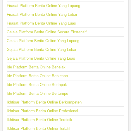
Firasat Platform Berita Online Yang Lapang
Firasat Platform Berita Online Yang Lebar
Firasat Platform Berita Online Yang Luas
Gejala Platform Berita Online Secara Ekstensif
Gejala Platform Berita Online Yang Lapang
Gejala Platform Berita Online Yang Lebar
Gejala Platform Berita Online Yang Luas
Ide Platform Berita Online Berjejak
Ide Platform Berita Online Berkesan
Ide Platform Berita Online Bertapak
Ide Platform Berita Online Bertumpu
Ikhtisar Platform Berita Online Berkompeten
Ikhtisar Platform Berita Online Profesional
Ikhtisar Platform Berita Online Terdidik
Ikhtisar Platform Berita Online Terlatih