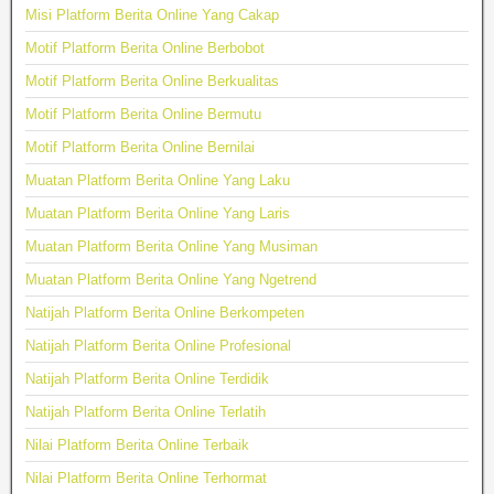
Misi Platform Berita Online Yang Cakap
Motif Platform Berita Online Berbobot
Motif Platform Berita Online Berkualitas
Motif Platform Berita Online Bermutu
Motif Platform Berita Online Bernilai
Muatan Platform Berita Online Yang Laku
Muatan Platform Berita Online Yang Laris
Muatan Platform Berita Online Yang Musiman
Muatan Platform Berita Online Yang Ngetrend
Natijah Platform Berita Online Berkompeten
Natijah Platform Berita Online Profesional
Natijah Platform Berita Online Terdidik
Natijah Platform Berita Online Terlatih
Nilai Platform Berita Online Terbaik
Nilai Platform Berita Online Terhormat