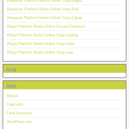
Wawasan Platform Berita Online Yang Bagus
Wawasan Platform Berita Online Yang Baik
Wawasan Platform Berita Online Yang Cakap
Wujud Platform Berita Online Secara Ekstensif
Wujud Platform Berita Online Yang Lapang
Wujud Platform Berita Online Yang Lebar
Wujud Platform Berita Online Yang Luas
Arsip
Meta
Masuk
Feed entri
Feed komentar
WordPress.org