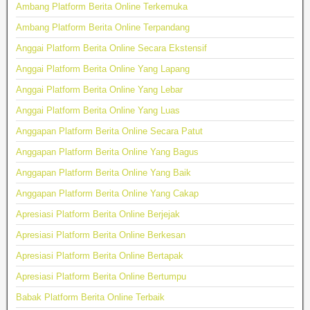
Ambang Platform Berita Online Terkemuka
Ambang Platform Berita Online Terpandang
Anggai Platform Berita Online Secara Ekstensif
Anggai Platform Berita Online Yang Lapang
Anggai Platform Berita Online Yang Lebar
Anggai Platform Berita Online Yang Luas
Anggapan Platform Berita Online Secara Patut
Anggapan Platform Berita Online Yang Bagus
Anggapan Platform Berita Online Yang Baik
Anggapan Platform Berita Online Yang Cakap
Apresiasi Platform Berita Online Berjejak
Apresiasi Platform Berita Online Berkesan
Apresiasi Platform Berita Online Bertapak
Apresiasi Platform Berita Online Bertumpu
Babak Platform Berita Online Terbaik