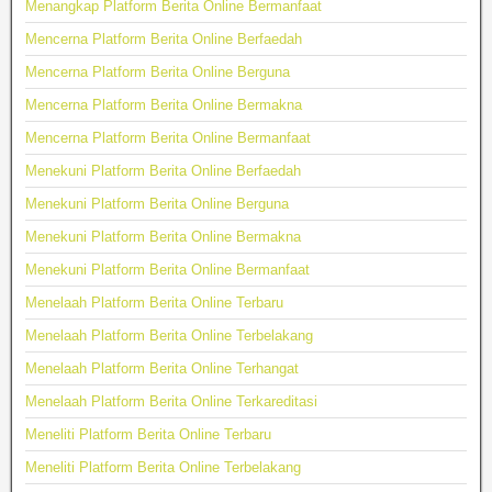
Menangkap Platform Berita Online Bermanfaat
Mencerna Platform Berita Online Berfaedah
Mencerna Platform Berita Online Berguna
Mencerna Platform Berita Online Bermakna
Mencerna Platform Berita Online Bermanfaat
Menekuni Platform Berita Online Berfaedah
Menekuni Platform Berita Online Berguna
Menekuni Platform Berita Online Bermakna
Menekuni Platform Berita Online Bermanfaat
Menelaah Platform Berita Online Terbaru
Menelaah Platform Berita Online Terbelakang
Menelaah Platform Berita Online Terhangat
Menelaah Platform Berita Online Terkareditasi
Meneliti Platform Berita Online Terbaru
Meneliti Platform Berita Online Terbelakang