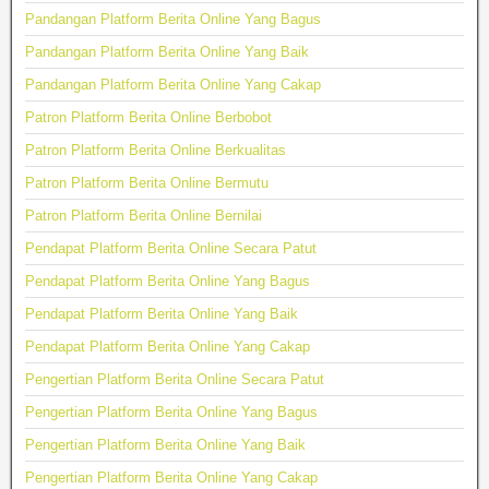
Pandangan Platform Berita Online Yang Bagus
Pandangan Platform Berita Online Yang Baik
Pandangan Platform Berita Online Yang Cakap
Patron Platform Berita Online Berbobot
Patron Platform Berita Online Berkualitas
Patron Platform Berita Online Bermutu
Patron Platform Berita Online Bernilai
Pendapat Platform Berita Online Secara Patut
Pendapat Platform Berita Online Yang Bagus
Pendapat Platform Berita Online Yang Baik
Pendapat Platform Berita Online Yang Cakap
Pengertian Platform Berita Online Secara Patut
Pengertian Platform Berita Online Yang Bagus
Pengertian Platform Berita Online Yang Baik
Pengertian Platform Berita Online Yang Cakap