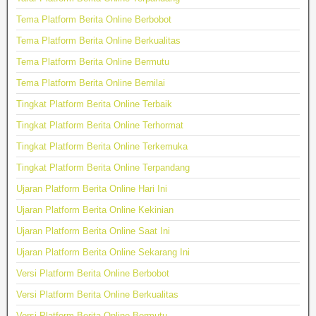
Tema Platform Berita Online Berbobot
Tema Platform Berita Online Berkualitas
Tema Platform Berita Online Bermutu
Tema Platform Berita Online Bernilai
Tingkat Platform Berita Online Terbaik
Tingkat Platform Berita Online Terhormat
Tingkat Platform Berita Online Terkemuka
Tingkat Platform Berita Online Terpandang
Ujaran Platform Berita Online Hari Ini
Ujaran Platform Berita Online Kekinian
Ujaran Platform Berita Online Saat Ini
Ujaran Platform Berita Online Sekarang Ini
Versi Platform Berita Online Berbobot
Versi Platform Berita Online Berkualitas
Versi Platform Berita Online Bermutu