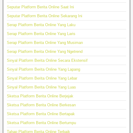
Seputar Platform Berita Online Saat Ini
Seputar Platform Berita Online Sekarang Ini
Serap Platform Berita Online Yang Laku
Serap Platform Berita Online Yang Laris
Serap Platform Berita Online Yang Musiman
Serap Platform Berita Online Yang Ngetrend
Sinyal Platform Berita Online Secara Ekstensif
Sinyal Platform Berita Online Yang Lapang
Sinyal Platform Berita Online Yang Lebar
Sinyal Platform Berita Online Yang Luas
Sketsa Platform Berita Online Berjejak
Sketsa Platform Berita Online Berkesan
Sketsa Platform Berita Online Bertapak
Sketsa Platform Berita Online Bertumpu
Tahap Platform Berita Online Terbaik