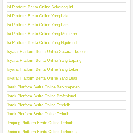
Isi Platform Berita Online Sekarang Ini
Isi Platform Berita Online Yang Laku
Isi Platform Berita Online Yang Laris
Isi Platform Berita Online Yang Musiman
Isi Platform Berita Online Yang Ngetrend
Isyarat Platform Berita Online Secara Ekstensif
Isyarat Platform Berita Online Yang Lapang
Isyarat Platform Berita Online Yang Lebar
Isyarat Platform Berita Online Yang Luas
Jarak Platform Berita Online Berkompeten
Jarak Platform Berita Online Profesional
Jarak Platform Berita Online Terdidik
Jarak Platform Berita Online Terlatih
Jenjang Platform Berita Online Terbaik
Jenjang Platform Berita Online Terhormat