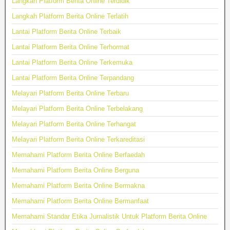
Langkah Platform Berita Online Terdidik
Langkah Platform Berita Online Terlatih
Lantai Platform Berita Online Terbaik
Lantai Platform Berita Online Terhormat
Lantai Platform Berita Online Terkemuka
Lantai Platform Berita Online Terpandang
Melayari Platform Berita Online Terbaru
Melayari Platform Berita Online Terbelakang
Melayari Platform Berita Online Terhangat
Melayari Platform Berita Online Terkareditasi
Memahami Platform Berita Online Berfaedah
Memahami Platform Berita Online Berguna
Memahami Platform Berita Online Bermakna
Memahami Platform Berita Online Bermanfaat
Memahami Standar Etika Jurnalistik Untuk Platform Berita Online