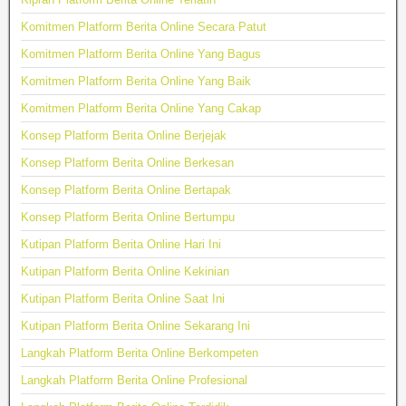
Komitmen Platform Berita Online Secara Patut
Komitmen Platform Berita Online Yang Bagus
Komitmen Platform Berita Online Yang Baik
Komitmen Platform Berita Online Yang Cakap
Konsep Platform Berita Online Berjejak
Konsep Platform Berita Online Berkesan
Konsep Platform Berita Online Bertapak
Konsep Platform Berita Online Bertumpu
Kutipan Platform Berita Online Hari Ini
Kutipan Platform Berita Online Kekinian
Kutipan Platform Berita Online Saat Ini
Kutipan Platform Berita Online Sekarang Ini
Langkah Platform Berita Online Berkompeten
Langkah Platform Berita Online Profesional