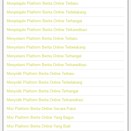
Menjelajahi Platform Berita Online Terbaru
Menjelajahi Platform Berita Online Terbelakang
Menjelajahi Platform Berita Online Terhangat
Menjelajahi Platform Berita Online Terkareditasi
Menyelami Platform Berita Online Terbaru
Menyelami Platform Berita Online Terbelakang
Menyelami Platform Berita Online Terhangat
Menyelami Platform Berita Online Terkareditasi
Menyidik Platform Berita Online Terbaru
Menyidik Platform Berita Online Terbelakang
Menyidik Platform Berita Online Terhangat
Menyidik Platform Berita Online Terkareditasi
Misi Platform Berita Online Secara Patut
Misi Platform Berita Online Yang Bagus
Misi Platform Berita Online Yang Baik