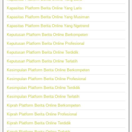
Kapasitas Platform Berita Online Yang Laris
Kapasitas Platform Berita Online Yang Musiman
Kapasitas Platform Berita Online Yang Ngetrend
Keputusan Platform Berita Online Berkompeten
Keputusan Platform Berita Online Profesional
Keputusan Platform Berita Online Terdidik
Keputusan Platform Berita Online Terlatih
Kesimpulan Platform Berita Online Berkompeten
Kesimpulan Platform Berita Online Profesional
Kesimpulan Platform Berita Online Terdidik
Kesimpulan Platform Berita Online Terlatih
Kiprah Platform Berita Online Berkompeten
Kiprah Platform Berita Online Profesional
Kiprah Platform Berita Online Terdidik
Kiprah Platform Berita Online Terlatih