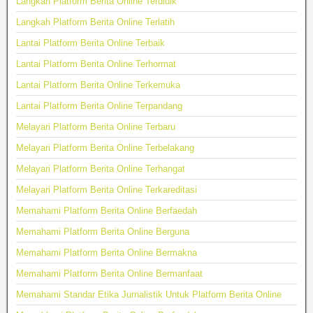
Langkah Platform Berita Online Terdidik
Langkah Platform Berita Online Terlatih
Lantai Platform Berita Online Terbaik
Lantai Platform Berita Online Terhormat
Lantai Platform Berita Online Terkemuka
Lantai Platform Berita Online Terpandang
Melayari Platform Berita Online Terbaru
Melayari Platform Berita Online Terbelakang
Melayari Platform Berita Online Terhangat
Melayari Platform Berita Online Terkareditasi
Memahami Platform Berita Online Berfaedah
Memahami Platform Berita Online Berguna
Memahami Platform Berita Online Bermakna
Memahami Platform Berita Online Bermanfaat
Memahami Standar Etika Jurnalistik Untuk Platform Berita Online