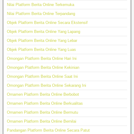
Nilai Platform Berita Online Terkemuka
Nilai Platform Berita Online Terpandang
Objek Platform Berita Online Secara Ekstensif
Objek Platform Berita Online Yang Lapang
Objek Platform Berita Online Yang Lebar
Objek Platform Berita Online Yang Luas
Omongan Platform Berita Online Hari Ini
Omongan Platform Berita Online Kekinian
Omongan Platform Berita Online Saat Ini
Omongan Platform Berita Online Sekarang Ini
Ornamen Platform Berita Online Berbobot
Ornamen Platform Berita Online Berkualitas
Ornamen Platform Berita Online Bermutu
Ornamen Platform Berita Online Bernilai
Pandangan Platform Berita Online Secara Patut