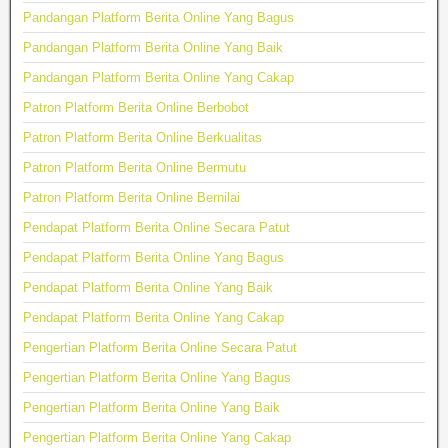
Pandangan Platform Berita Online Yang Bagus
Pandangan Platform Berita Online Yang Baik
Pandangan Platform Berita Online Yang Cakap
Patron Platform Berita Online Berbobot
Patron Platform Berita Online Berkualitas
Patron Platform Berita Online Bermutu
Patron Platform Berita Online Bernilai
Pendapat Platform Berita Online Secara Patut
Pendapat Platform Berita Online Yang Bagus
Pendapat Platform Berita Online Yang Baik
Pendapat Platform Berita Online Yang Cakap
Pengertian Platform Berita Online Secara Patut
Pengertian Platform Berita Online Yang Bagus
Pengertian Platform Berita Online Yang Baik
Pengertian Platform Berita Online Yang Cakap