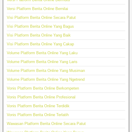
Versi Platform Berita Online Bernilai
Visi Platform Berita Online Secara Patut
Visi Platform Berita Online Yang Bagus
Visi Platform Berita Online Yang Baik
Visi Platform Berita Online Yang Cakap
Volume Platform Berita Online Yang Laku
Volume Platform Berita Online Yang Laris
Volume Platform Berita Online Yang Musiman
Volume Platform Berita Online Yang Ngetrend
Vonis Platform Berita Online Berkompeten
Vonis Platform Berita Online Profesional
Vonis Platform Berita Online Terdidik
Vonis Platform Berita Online Terlatih
Wawasan Platform Berita Online Secara Patut