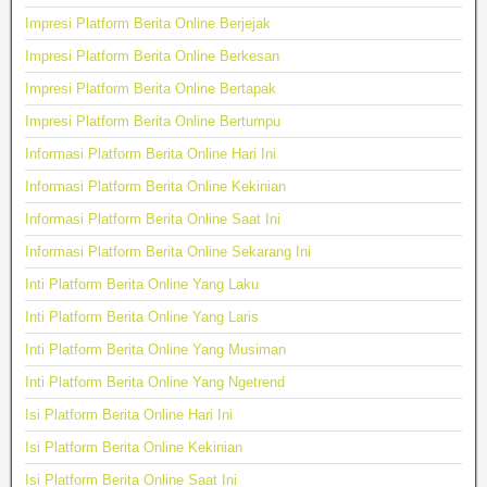
Impresi Platform Berita Online Berjejak
Impresi Platform Berita Online Berkesan
Impresi Platform Berita Online Bertapak
Impresi Platform Berita Online Bertumpu
Informasi Platform Berita Online Hari Ini
Informasi Platform Berita Online Kekinian
Informasi Platform Berita Online Saat Ini
Informasi Platform Berita Online Sekarang Ini
Inti Platform Berita Online Yang Laku
Inti Platform Berita Online Yang Laris
Inti Platform Berita Online Yang Musiman
Inti Platform Berita Online Yang Ngetrend
Isi Platform Berita Online Hari Ini
Isi Platform Berita Online Kekinian
Isi Platform Berita Online Saat Ini