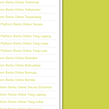
orm Berita Online Terhormat
orm Berita Online Terkemuka
orm Berita Online Terpandang
latform Berita Online Secara
latform Berita Online Yang Lapang
latform Berita Online Yang Lebar
latform Berita Online Yang Luas
form Berita Online Berbobot
orm Berita Online Berkualitas
form Berita Online Bermutu
orm Berita Online Bernilai
atform Berita Online Secara Ekstensif
atform Berita Online Yang Lapang
atform Berita Online Yang Lebar