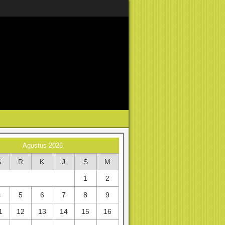
Agustus 2026
S
R
K
J
S
M
1
2
4
5
6
7
8
9
1
12
13
14
15
16