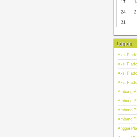
17
1
24
2
31
Laman
Aksi Platf
Aksi Platf
Aksi Platfo
Aksi Platfo
Ambang Pla
Ambang Pla
Ambang Pl
Ambang Pla
Anggai Pla