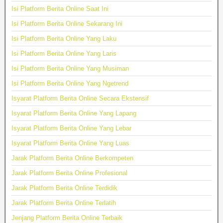
Isi Platform Berita Online Saat Ini
Isi Platform Berita Online Sekarang Ini
Isi Platform Berita Online Yang Laku
Isi Platform Berita Online Yang Laris
Isi Platform Berita Online Yang Musiman
Isi Platform Berita Online Yang Ngetrend
Isyarat Platform Berita Online Secara Ekstensif
Isyarat Platform Berita Online Yang Lapang
Isyarat Platform Berita Online Yang Lebar
Isyarat Platform Berita Online Yang Luas
Jarak Platform Berita Online Berkompeten
Jarak Platform Berita Online Profesional
Jarak Platform Berita Online Terdidik
Jarak Platform Berita Online Terlatih
Jenjang Platform Berita Online Terbaik