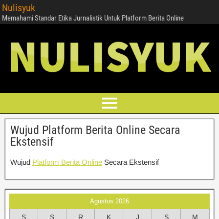
Nulisyuk
Memahami Standar Etika Jurnalistik Untuk Platform Berita Online
Wujud Platform Berita Online Secara
Ekstensif
Wujud
Platform Berita Online
Secara Ekstensif
Agustus 2026
S
S
R
K
J
S
M