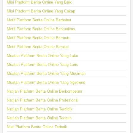
Misi Platform Berita Online Yang Baik
Misi Platform Berita Online Yang Cakap
Motif Platform Berita Online Berbobot
Motif Platform Berita Online Berkualitas
Motif Platform Berita Online Bermutu
Motif Platform Berita Online Bernilai
Muatan Platform Berita Online Yang Laku
Muatan Platform Berita Online Yang Laris
Muatan Platform Berita Online Yang Musiman
Muatan Platform Berita Online Yang Ngetrend
Natijah Platform Berita Online Berkompeten
Natijah Platform Berita Online Profesional
Natijah Platform Berita Online Terdidik
Natijah Platform Berita Online Terlatih
Nilai Platform Berita Online Terbaik