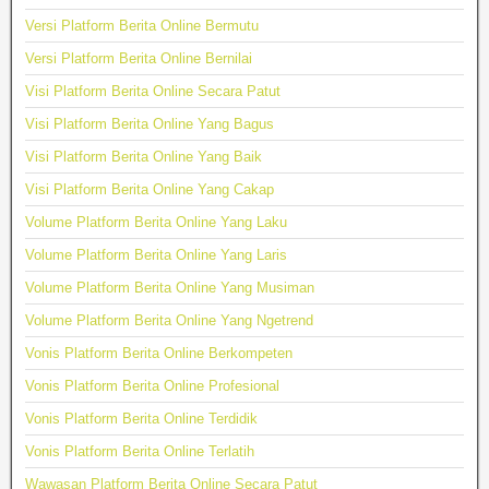
Versi Platform Berita Online Bermutu
Versi Platform Berita Online Bernilai
Visi Platform Berita Online Secara Patut
Visi Platform Berita Online Yang Bagus
Visi Platform Berita Online Yang Baik
Visi Platform Berita Online Yang Cakap
Volume Platform Berita Online Yang Laku
Volume Platform Berita Online Yang Laris
Volume Platform Berita Online Yang Musiman
Volume Platform Berita Online Yang Ngetrend
Vonis Platform Berita Online Berkompeten
Vonis Platform Berita Online Profesional
Vonis Platform Berita Online Terdidik
Vonis Platform Berita Online Terlatih
Wawasan Platform Berita Online Secara Patut