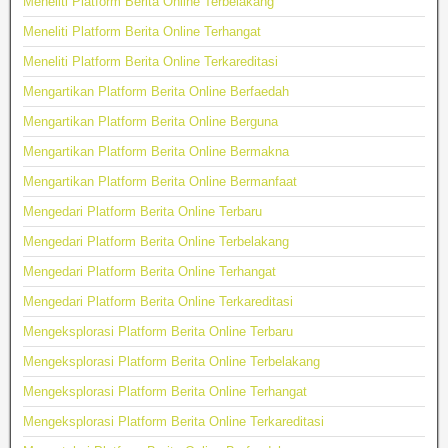
Meneliti Platform Berita Online Terbelakang
Meneliti Platform Berita Online Terhangat
Meneliti Platform Berita Online Terkareditasi
Mengartikan Platform Berita Online Berfaedah
Mengartikan Platform Berita Online Berguna
Mengartikan Platform Berita Online Bermakna
Mengartikan Platform Berita Online Bermanfaat
Mengedari Platform Berita Online Terbaru
Mengedari Platform Berita Online Terbelakang
Mengedari Platform Berita Online Terhangat
Mengedari Platform Berita Online Terkareditasi
Mengeksplorasi Platform Berita Online Terbaru
Mengeksplorasi Platform Berita Online Terbelakang
Mengeksplorasi Platform Berita Online Terhangat
Mengeksplorasi Platform Berita Online Terkareditasi