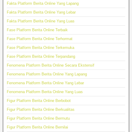
Fakta Platform Berita Online Yang Lapang
Fakta Platform Berita Online Yang Lebar
Fakta Platform Berita Online Yang Luas
Fase Platform Berita Online Terbaik
Fase Platform Berita Online Terhormat
Fase Platform Berita Online Terkemuka
Fase Platform Berita Online Terpandang
Fenomena Platform Berita Online Secara Ekstensif
Fenomena Platform Berita Online Yang Lapang
Fenomena Platform Berita Online Yang Lebar
Fenomena Platform Berita Online Yang Luas
Figur Platform Berita Online Berbobot
Figur Platform Berita Online Berkualitas
Figur Platform Berita Online Bermutu
Figur Platform Berita Online Bernilai