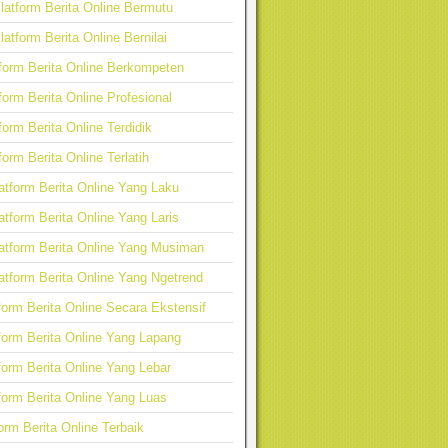
latform Berita Online Bermutu
atform Berita Online Bernilai
tform Berita Online Berkompeten
form Berita Online Profesional
form Berita Online Terdidik
form Berita Online Terlatih
atform Berita Online Yang Laku
atform Berita Online Yang Laris
atform Berita Online Yang Musiman
atform Berita Online Yang Ngetrend
form Berita Online Secara Ekstensif
form Berita Online Yang Lapang
form Berita Online Yang Lebar
form Berita Online Yang Luas
orm Berita Online Terbaik