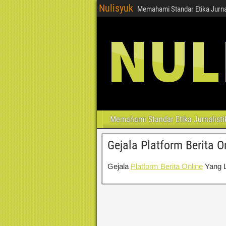
Nulisyuk
Memahami Standar Etika Jurnal
Memahami Standar Etika Jurnalistik
Gejala Platform Berita O
Gejala
Platform Berita Online
Yang 