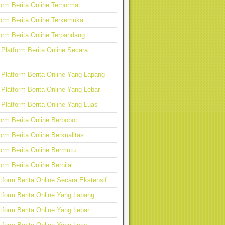
orm Berita Online Terhormat
orm Berita Online Terkemuka
orm Berita Online Terpandang
latform Berita Online Secara
latform Berita Online Yang Lapang
latform Berita Online Yang Lebar
latform Berita Online Yang Luas
form Berita Online Berbobot
orm Berita Online Berkualitas
form Berita Online Bermutu
orm Berita Online Bernilai
atform Berita Online Secara Ekstensif
atform Berita Online Yang Lapang
atform Berita Online Yang Lebar