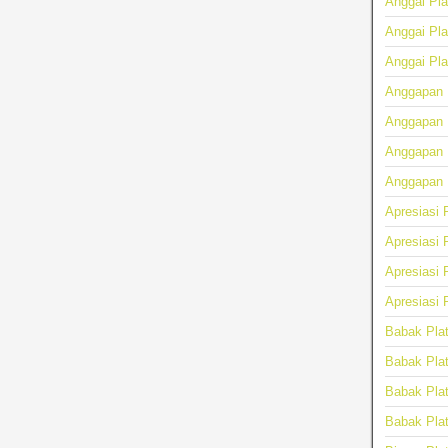
Anggai Pla
Anggai Pla
Anggai Pla
Anggapan P
Anggapan P
Anggapan P
Anggapan P
Apresiasi 
Apresiasi 
Apresiasi 
Apresiasi 
Babak Plat
Babak Plat
Babak Plat
Babak Plat