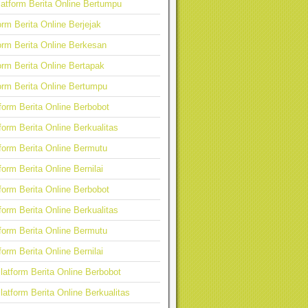
atform Berita Online Bertumpu
orm Berita Online Berjejak
form Berita Online Berkesan
form Berita Online Bertapak
form Berita Online Bertumpu
form Berita Online Berbobot
form Berita Online Berkualitas
form Berita Online Bermutu
orm Berita Online Bernilai
form Berita Online Berbobot
form Berita Online Berkualitas
form Berita Online Bermutu
orm Berita Online Bernilai
latform Berita Online Berbobot
latform Berita Online Berkualitas