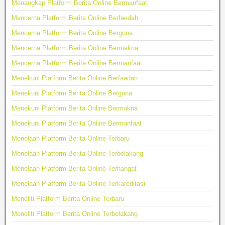
Menangkap Platform Berita Online Bermanfaat
Mencerna Platform Berita Online Berfaedah
Mencerna Platform Berita Online Berguna
Mencerna Platform Berita Online Bermakna
Mencerna Platform Berita Online Bermanfaat
Menekuni Platform Berita Online Berfaedah
Menekuni Platform Berita Online Berguna
Menekuni Platform Berita Online Bermakna
Menekuni Platform Berita Online Bermanfaat
Menelaah Platform Berita Online Terbaru
Menelaah Platform Berita Online Terbelakang
Menelaah Platform Berita Online Terhangat
Menelaah Platform Berita Online Terkareditasi
Meneliti Platform Berita Online Terbaru
Meneliti Platform Berita Online Terbelakang