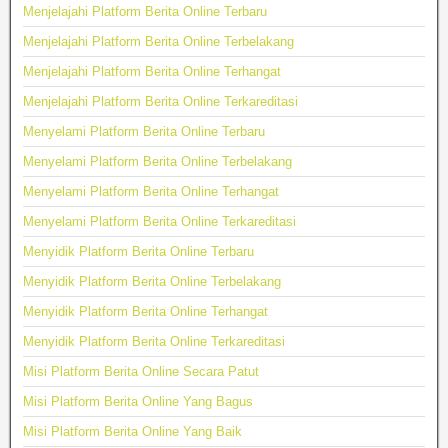
Menjelajahi Platform Berita Online Terbaru
Menjelajahi Platform Berita Online Terbelakang
Menjelajahi Platform Berita Online Terhangat
Menjelajahi Platform Berita Online Terkareditasi
Menyelami Platform Berita Online Terbaru
Menyelami Platform Berita Online Terbelakang
Menyelami Platform Berita Online Terhangat
Menyelami Platform Berita Online Terkareditasi
Menyidik Platform Berita Online Terbaru
Menyidik Platform Berita Online Terbelakang
Menyidik Platform Berita Online Terhangat
Menyidik Platform Berita Online Terkareditasi
Misi Platform Berita Online Secara Patut
Misi Platform Berita Online Yang Bagus
Misi Platform Berita Online Yang Baik