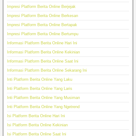
Impresi Platform Berita Online Berjejak
Impresi Platform Berita Online Berkesan
Impresi Platform Berita Online Bertapak
Impresi Platform Berita Online Bertumpu
Informasi Platform Berita Online Hari Ini
Informasi Platform Berita Online Kekinian
Informasi Platform Berita Online Saat Ini
Informasi Platform Berita Online Sekarang Ini
Inti Platform Berita Online Yang Laku
Inti Platform Berita Online Yang Laris
Inti Platform Berita Online Yang Musiman
Inti Platform Berita Online Yang Ngetrend
Isi Platform Berita Online Hari Ini
Isi Platform Berita Online Kekinian
Isi Platform Berita Online Saat Ini