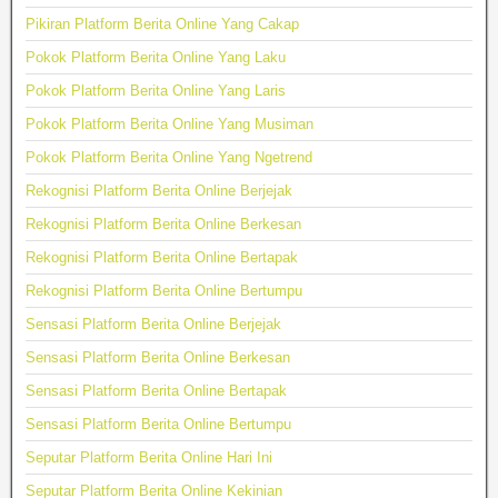
Pikiran Platform Berita Online Yang Cakap
Pokok Platform Berita Online Yang Laku
Pokok Platform Berita Online Yang Laris
Pokok Platform Berita Online Yang Musiman
Pokok Platform Berita Online Yang Ngetrend
Rekognisi Platform Berita Online Berjejak
Rekognisi Platform Berita Online Berkesan
Rekognisi Platform Berita Online Bertapak
Rekognisi Platform Berita Online Bertumpu
Sensasi Platform Berita Online Berjejak
Sensasi Platform Berita Online Berkesan
Sensasi Platform Berita Online Bertapak
Sensasi Platform Berita Online Bertumpu
Seputar Platform Berita Online Hari Ini
Seputar Platform Berita Online Kekinian