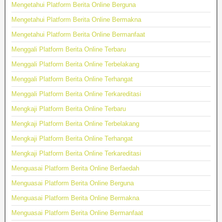
Mengetahui Platform Berita Online Berguna
Mengetahui Platform Berita Online Bermakna
Mengetahui Platform Berita Online Bermanfaat
Menggali Platform Berita Online Terbaru
Menggali Platform Berita Online Terbelakang
Menggali Platform Berita Online Terhangat
Menggali Platform Berita Online Terkareditasi
Mengkaji Platform Berita Online Terbaru
Mengkaji Platform Berita Online Terbelakang
Mengkaji Platform Berita Online Terhangat
Mengkaji Platform Berita Online Terkareditasi
Menguasai Platform Berita Online Berfaedah
Menguasai Platform Berita Online Berguna
Menguasai Platform Berita Online Bermakna
Menguasai Platform Berita Online Bermanfaat