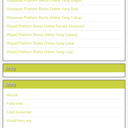
Wawasan Platform Berita Online Yang Bagus
Wawasan Platform Berita Online Yang Baik
Wawasan Platform Berita Online Yang Cakap
Wujud Platform Berita Online Secara Ekstensif
Wujud Platform Berita Online Yang Lapang
Wujud Platform Berita Online Yang Lebar
Wujud Platform Berita Online Yang Luas
Arsip
Meta
Masuk
Feed entri
Feed komentar
WordPress.org