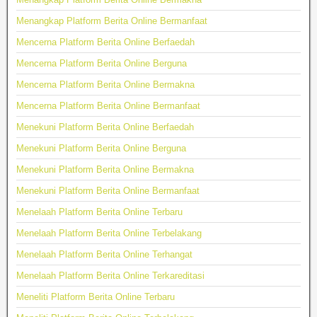
Menangkap Platform Berita Online Bermanfaat
Mencerna Platform Berita Online Berfaedah
Mencerna Platform Berita Online Berguna
Mencerna Platform Berita Online Bermakna
Mencerna Platform Berita Online Bermanfaat
Menekuni Platform Berita Online Berfaedah
Menekuni Platform Berita Online Berguna
Menekuni Platform Berita Online Bermakna
Menekuni Platform Berita Online Bermanfaat
Menelaah Platform Berita Online Terbaru
Menelaah Platform Berita Online Terbelakang
Menelaah Platform Berita Online Terhangat
Menelaah Platform Berita Online Terkareditasi
Meneliti Platform Berita Online Terbaru