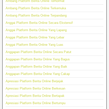
Ambang Platform Berita Online Terhormat
Ambang Platform Berita Online Terkemuka
Ambang Platform Berita Online Terpandang
Anggai Platform Berita Online Secara Ekstensif
Anggai Platform Berita Online Yang Lapang
Anggai Platform Berita Online Yang Lebar
Anggai Platform Berita Online Yang Luas
Anggapan Platform Berita Online Secara Patut
Anggapan Platform Berita Online Yang Bagus
Anggapan Platform Berita Online Yang Baik
Anggapan Platform Berita Online Yang Cakap
Apresiasi Platform Berita Online Berjejak
Apresiasi Platform Berita Online Berkesan
Apresiasi Platform Berita Online Bertapak
Apresiasi Platform Berita Online Bertumpu