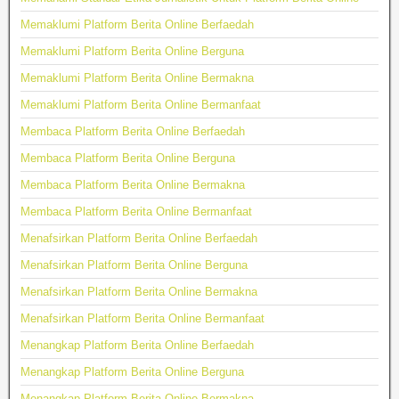
Memaklumi Platform Berita Online Berfaedah
Memaklumi Platform Berita Online Berguna
Memaklumi Platform Berita Online Bermakna
Memaklumi Platform Berita Online Bermanfaat
Membaca Platform Berita Online Berfaedah
Membaca Platform Berita Online Berguna
Membaca Platform Berita Online Bermakna
Membaca Platform Berita Online Bermanfaat
Menafsirkan Platform Berita Online Berfaedah
Menafsirkan Platform Berita Online Berguna
Menafsirkan Platform Berita Online Bermakna
Menafsirkan Platform Berita Online Bermanfaat
Menangkap Platform Berita Online Berfaedah
Menangkap Platform Berita Online Berguna
Menangkap Platform Berita Online Bermakna