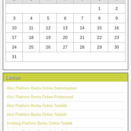
1
2
3
4
5
6
7
8
9
10
11
12
13
14
15
16
17
18
19
20
21
22
23
24
25
26
27
28
29
30
31
Laman
Aksi Platform Berita Online Berkompeten
Aksi Platform Berita Online Profesional
Aksi Platform Berita Online Terdidik
Aksi Platform Berita Online Terlatih
Ambang Platform Berita Online Terbaik