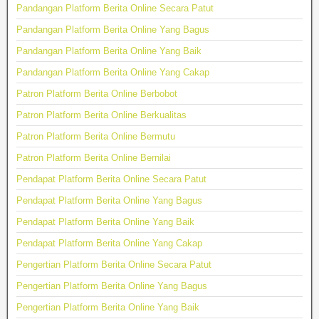
Pandangan Platform Berita Online Secara Patut
Pandangan Platform Berita Online Yang Bagus
Pandangan Platform Berita Online Yang Baik
Pandangan Platform Berita Online Yang Cakap
Patron Platform Berita Online Berbobot
Patron Platform Berita Online Berkualitas
Patron Platform Berita Online Bermutu
Patron Platform Berita Online Bernilai
Pendapat Platform Berita Online Secara Patut
Pendapat Platform Berita Online Yang Bagus
Pendapat Platform Berita Online Yang Baik
Pendapat Platform Berita Online Yang Cakap
Pengertian Platform Berita Online Secara Patut
Pengertian Platform Berita Online Yang Bagus
Pengertian Platform Berita Online Yang Baik