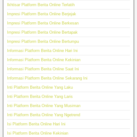
Ikhtisar Platform Berita Online Terlatih
Impresi Platform Berita Online Berjejak
Impresi Platform Berita Online Berkesan
Impresi Platform Berita Online Bertapak
Impresi Platform Berita Online Bertumpu
Informasi Platform Berita Online Hari Ini
Informasi Platform Berita Online Kekinian
Informasi Platform Berita Online Saat Ini
Informasi Platform Berita Online Sekarang Ini
Inti Platform Berita Online Yang Laku
Inti Platform Berita Online Yang Laris
Inti Platform Berita Online Yang Musiman
Inti Platform Berita Online Yang Ngetrend
Isi Platform Berita Online Hari Ini
Isi Platform Berita Online Kekinian