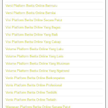
Versi Platform Berita Online Bermutu
Versi Platform Berita Online Bernilai
Visi Platform Berita Online Secara Patut
Visi Platform Berita Online Yang Bagus
Visi Platform Berita Online Yang Baik
Visi Platform Berita Online Yang Cakap
Volume Platform Berita Online Yang Laku
Volume Platform Berita Online Yang Laris
Volume Platform Berita Online Yang Musiman
Volume Platform Berita Online Yang Ngetrend
Vonis Platform Berita Online Berkompeten
Vonis Platform Berita Online Profesional
Vonis Platform Berita Online Terdidik
Vonis Platform Berita Online Terlatih
Wawasan Platform Berita Online Secara Patut