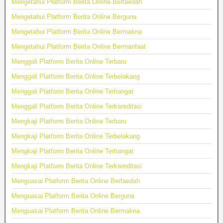
Mengetahui Platform Berita Online Berfaedah
Mengetahui Platform Berita Online Berguna
Mengetahui Platform Berita Online Bermakna
Mengetahui Platform Berita Online Bermanfaat
Menggali Platform Berita Online Terbaru
Menggali Platform Berita Online Terbelakang
Menggali Platform Berita Online Terhangat
Menggali Platform Berita Online Terkareditasi
Mengkaji Platform Berita Online Terbaru
Mengkaji Platform Berita Online Terbelakang
Mengkaji Platform Berita Online Terhangat
Mengkaji Platform Berita Online Terkareditasi
Menguasai Platform Berita Online Berfaedah
Menguasai Platform Berita Online Berguna
Menguasai Platform Berita Online Bermakna