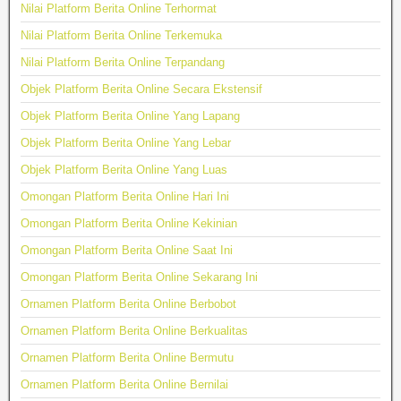
Nilai Platform Berita Online Terhormat
Nilai Platform Berita Online Terkemuka
Nilai Platform Berita Online Terpandang
Objek Platform Berita Online Secara Ekstensif
Objek Platform Berita Online Yang Lapang
Objek Platform Berita Online Yang Lebar
Objek Platform Berita Online Yang Luas
Omongan Platform Berita Online Hari Ini
Omongan Platform Berita Online Kekinian
Omongan Platform Berita Online Saat Ini
Omongan Platform Berita Online Sekarang Ini
Ornamen Platform Berita Online Berbobot
Ornamen Platform Berita Online Berkualitas
Ornamen Platform Berita Online Bermutu
Ornamen Platform Berita Online Bernilai