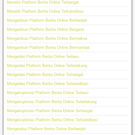
Meneliti Platform Berita Online Terhangat
Meneliti Platform Berita Online Terkareditasi
Mengartikan Platform Berita Online Berfaedah
Mengartikan Platform Berita Online Berguna
Mengartikan Platform Berita Online Bermakna
Mengartikan Platform Berita Online Bermanfaat
Mengedari Platform Berita Online Terbaru
Mengedari Platform Berita Online Terbelakang
Mengedari Platform Berita Online Terhangat
Mengedari Platform Berita Online Terkareditasi
Mengeksplorasi Platform Berita Online Terbaru
Mengeksplorasi Platform Berita Online Terbelakang
Mengeksplorasi Platform Berita Online Terhangat
Mengeksplorasi Platform Berita Online Terkareditasi
Mengetahui Platform Berita Online Berfaedah