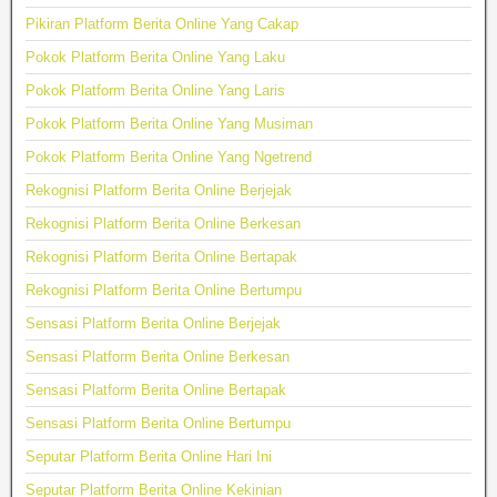
Pikiran Platform Berita Online Yang Cakap
Pokok Platform Berita Online Yang Laku
Pokok Platform Berita Online Yang Laris
Pokok Platform Berita Online Yang Musiman
Pokok Platform Berita Online Yang Ngetrend
Rekognisi Platform Berita Online Berjejak
Rekognisi Platform Berita Online Berkesan
Rekognisi Platform Berita Online Bertapak
Rekognisi Platform Berita Online Bertumpu
Sensasi Platform Berita Online Berjejak
Sensasi Platform Berita Online Berkesan
Sensasi Platform Berita Online Bertapak
Sensasi Platform Berita Online Bertumpu
Seputar Platform Berita Online Hari Ini
Seputar Platform Berita Online Kekinian