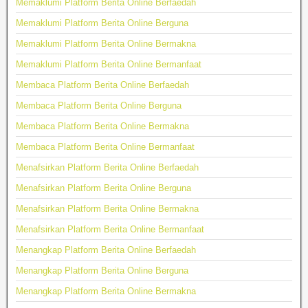
Memaklumi Platform Berita Online Berfaedah
Memaklumi Platform Berita Online Berguna
Memaklumi Platform Berita Online Bermakna
Memaklumi Platform Berita Online Bermanfaat
Membaca Platform Berita Online Berfaedah
Membaca Platform Berita Online Berguna
Membaca Platform Berita Online Bermakna
Membaca Platform Berita Online Bermanfaat
Menafsirkan Platform Berita Online Berfaedah
Menafsirkan Platform Berita Online Berguna
Menafsirkan Platform Berita Online Bermakna
Menafsirkan Platform Berita Online Bermanfaat
Menangkap Platform Berita Online Berfaedah
Menangkap Platform Berita Online Berguna
Menangkap Platform Berita Online Bermakna