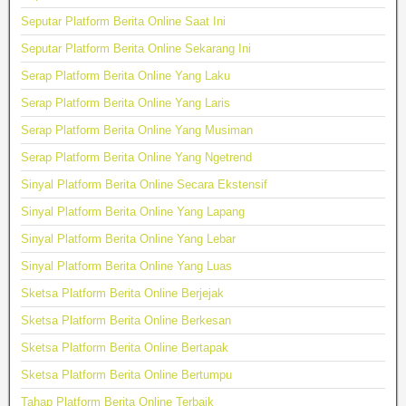
Seputar Platform Berita Online Saat Ini
Seputar Platform Berita Online Sekarang Ini
Serap Platform Berita Online Yang Laku
Serap Platform Berita Online Yang Laris
Serap Platform Berita Online Yang Musiman
Serap Platform Berita Online Yang Ngetrend
Sinyal Platform Berita Online Secara Ekstensif
Sinyal Platform Berita Online Yang Lapang
Sinyal Platform Berita Online Yang Lebar
Sinyal Platform Berita Online Yang Luas
Sketsa Platform Berita Online Berjejak
Sketsa Platform Berita Online Berkesan
Sketsa Platform Berita Online Bertapak
Sketsa Platform Berita Online Bertumpu
Tahap Platform Berita Online Terbaik