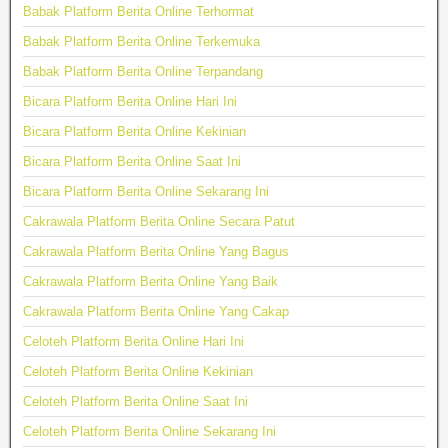
Babak Platform Berita Online Terhormat
Babak Platform Berita Online Terkemuka
Babak Platform Berita Online Terpandang
Bicara Platform Berita Online Hari Ini
Bicara Platform Berita Online Kekinian
Bicara Platform Berita Online Saat Ini
Bicara Platform Berita Online Sekarang Ini
Cakrawala Platform Berita Online Secara Patut
Cakrawala Platform Berita Online Yang Bagus
Cakrawala Platform Berita Online Yang Baik
Cakrawala Platform Berita Online Yang Cakap
Celoteh Platform Berita Online Hari Ini
Celoteh Platform Berita Online Kekinian
Celoteh Platform Berita Online Saat Ini
Celoteh Platform Berita Online Sekarang Ini