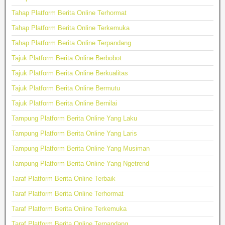
Tahap Platform Berita Online Terhormat
Tahap Platform Berita Online Terkemuka
Tahap Platform Berita Online Terpandang
Tajuk Platform Berita Online Berbobot
Tajuk Platform Berita Online Berkualitas
Tajuk Platform Berita Online Bermutu
Tajuk Platform Berita Online Bernilai
Tampung Platform Berita Online Yang Laku
Tampung Platform Berita Online Yang Laris
Tampung Platform Berita Online Yang Musiman
Tampung Platform Berita Online Yang Ngetrend
Taraf Platform Berita Online Terbaik
Taraf Platform Berita Online Terhormat
Taraf Platform Berita Online Terkemuka
Taraf Platform Berita Online Terpandang