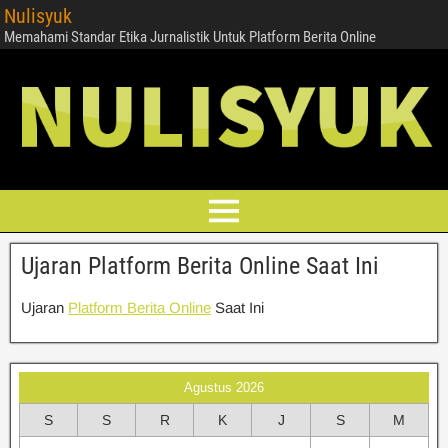
Nulisyuk
Memahami Standar Etika Jurnalistik Untuk Platform Berita Online
Ujaran Platform Berita Online Saat Ini
Ujaran
Platform Berita Online
Saat Ini
Agustus 2026
S
S
R
K
J
S
M