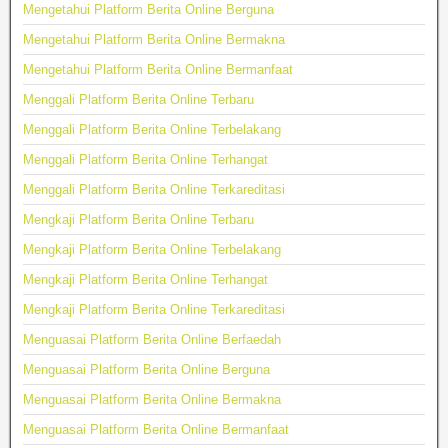
Mengetahui Platform Berita Online Berguna
Mengetahui Platform Berita Online Bermakna
Mengetahui Platform Berita Online Bermanfaat
Menggali Platform Berita Online Terbaru
Menggali Platform Berita Online Terbelakang
Menggali Platform Berita Online Terhangat
Menggali Platform Berita Online Terkareditasi
Mengkaji Platform Berita Online Terbaru
Mengkaji Platform Berita Online Terbelakang
Mengkaji Platform Berita Online Terhangat
Mengkaji Platform Berita Online Terkareditasi
Menguasai Platform Berita Online Berfaedah
Menguasai Platform Berita Online Berguna
Menguasai Platform Berita Online Bermakna
Menguasai Platform Berita Online Bermanfaat