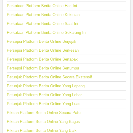
Perkataan Platform Berita Online Hari Ini
Perkataan Platform Berita Online Kekinian
Perkataan Platform Berita Online Saat Ini
Perkataan Platform Berita Online Sekarang Ini
Persepsi Platform Berita Online Berjejak
Persepsi Platform Berita Online Berkesan
Persepsi Platform Berita Online Bertapak
Persepsi Platform Berita Online Bertumpu
Petunjuk Platform Berita Online Secara Ekstensif
Petunjuk Platform Berita Online Yang Lapang
Petunjuk Platform Berita Online Yang Lebar
Petunjuk Platform Berita Online Yang Luas
Pikiran Platform Berita Online Secara Patut
Pikiran Platform Berita Online Yang Bagus
Pikiran Platform Berita Online Yang Baik