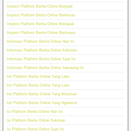
Impresi Platform Berita Online Berjejak
Impresi Platform Berita Online Berkesan
Impresi Platform Berita Online Bertapak
Impresi Platform Berita Online Bertumpu
Informasi Platform Berita Online Hari Ini
Informasi Platform Berita Online Kekinian
Informasi Platform Berita Online Saat Ini
Informasi Platform Berita Online Sekarang Ini
Inti Platform Berita Online Yang Laku
Inti Platform Berita Online Yang Laris
Inti Platform Berita Online Yang Musiman
Inti Platform Berita Online Yang Ngetrend
Isi Platform Berita Online Hari Ini
Isi Platform Berita Online Kekinian
Isi Platform Berita Online Saat Ini