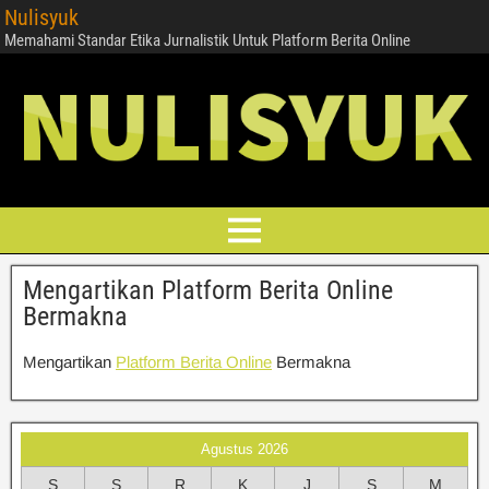
Nulisyuk
Memahami Standar Etika Jurnalistik Untuk Platform Berita Online
Mengartikan Platform Berita Online
Bermakna
Mengartikan
Platform Berita Online
Bermakna
Agustus 2026
S
S
R
K
J
S
M