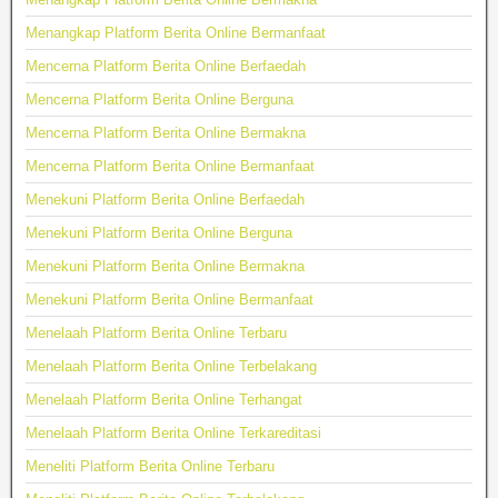
Menangkap Platform Berita Online Bermanfaat
Mencerna Platform Berita Online Berfaedah
Mencerna Platform Berita Online Berguna
Mencerna Platform Berita Online Bermakna
Mencerna Platform Berita Online Bermanfaat
Menekuni Platform Berita Online Berfaedah
Menekuni Platform Berita Online Berguna
Menekuni Platform Berita Online Bermakna
Menekuni Platform Berita Online Bermanfaat
Menelaah Platform Berita Online Terbaru
Menelaah Platform Berita Online Terbelakang
Menelaah Platform Berita Online Terhangat
Menelaah Platform Berita Online Terkareditasi
Meneliti Platform Berita Online Terbaru