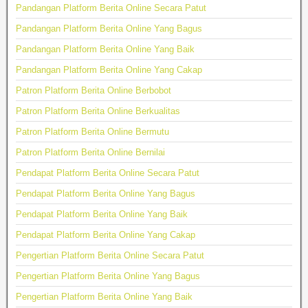
Pandangan Platform Berita Online Secara Patut
Pandangan Platform Berita Online Yang Bagus
Pandangan Platform Berita Online Yang Baik
Pandangan Platform Berita Online Yang Cakap
Patron Platform Berita Online Berbobot
Patron Platform Berita Online Berkualitas
Patron Platform Berita Online Bermutu
Patron Platform Berita Online Bernilai
Pendapat Platform Berita Online Secara Patut
Pendapat Platform Berita Online Yang Bagus
Pendapat Platform Berita Online Yang Baik
Pendapat Platform Berita Online Yang Cakap
Pengertian Platform Berita Online Secara Patut
Pengertian Platform Berita Online Yang Bagus
Pengertian Platform Berita Online Yang Baik