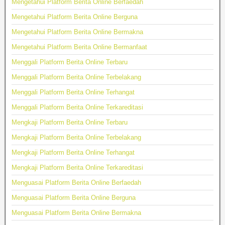
Mengetahui Platform Berita Online Berfaedah
Mengetahui Platform Berita Online Berguna
Mengetahui Platform Berita Online Bermakna
Mengetahui Platform Berita Online Bermanfaat
Menggali Platform Berita Online Terbaru
Menggali Platform Berita Online Terbelakang
Menggali Platform Berita Online Terhangat
Menggali Platform Berita Online Terkareditasi
Mengkaji Platform Berita Online Terbaru
Mengkaji Platform Berita Online Terbelakang
Mengkaji Platform Berita Online Terhangat
Mengkaji Platform Berita Online Terkareditasi
Menguasai Platform Berita Online Berfaedah
Menguasai Platform Berita Online Berguna
Menguasai Platform Berita Online Bermakna