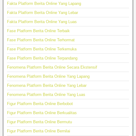
Fakta Platform Berita Online Yang Lapang
Fakta Platform Berita Online Yang Lebar
Fakta Platform Berita Online Yang Luas
Fase Platform Berita Online Terbaik
Fase Platform Berita Online Terhormat
Fase Platform Berita Online Terkemuka
Fase Platform Berita Online Terpandang
Fenomena Platform Berita Online Secara Ekstensif
Fenomena Platform Berita Online Yang Lapang
Fenomena Platform Berita Online Yang Lebar
Fenomena Platform Berita Online Yang Luas
Figur Platform Berita Online Berbobot
Figur Platform Berita Online Berkualitas
Figur Platform Berita Online Bermutu
Figur Platform Berita Online Bernilai