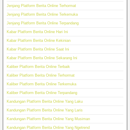
Jenjang Platform Berita Online Terhormat
Jenjang Platform Berita Online Terkemuka
Jenjang Platform Berita Online Terpandang
Kabar Platform Berita Online Hari Ini
Kabar Platform Berita Online Kekinian
Kabar Platform Berita Online Saat Ini
Kabar Platform Berita Online Sekarang Ini
Kaliber Platform Berita Online Terbaik
Kaliber Platform Berita Online Terhormat
Kaliber Platform Berita Online Terkemuka
Kaliber Platform Berita Online Terpandang
Kandungan Platform Berita Online Yang Laku
Kandungan Platform Berita Online Yang Laris
Kandungan Platform Berita Online Yang Musiman
Kandungan Platform Berita Online Yang Ngetrend