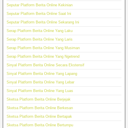
Seputar Platform Berita Online Kekinian
Seputar Platform Berita Online Saat Ini
Seputar Platform Berita Online Sekarang Ini
Serap Platform Berita Online Yang Laku
Serap Platform Berita Online Yang Laris
Serap Platform Berita Online Yang Musiman
Serap Platform Berita Online Yang Ngetrend
Sinyal Platform Berita Online Secara Ekstensif
Sinyal Platform Berita Online Yang Lapang
Sinyal Platform Berita Online Yang Lebar
Sinyal Platform Berita Online Yang Luas
Sketsa Platform Berita Online Berjejak
Sketsa Platform Berita Online Berkesan
Sketsa Platform Berita Online Bertapak
Sketsa Platform Berita Online Bertumpu