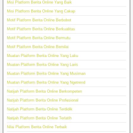
Misi Platform Berita Online Yang Baik
Misi Platform Berita Online Yang Cakap
Motif Platform Berita Online Berbobot
Motif Platform Berita Online Berkualitas
Motif Platform Berita Online Bermutu
Motif Platform Berita Online Bernilai
Muatan Platform Berita Online Yang Laku
Muatan Platform Berita Online Yang Laris
Muatan Platform Berita Online Yang Musiman
Muatan Platform Berita Online Yang Ngetrend
Natijah Platform Berita Online Berkompeten
Natijah Platform Berita Online Profesional
Natijah Platform Berita Online Terdidik
Natijah Platform Berita Online Terlatih
Nilai Platform Berita Online Terbaik