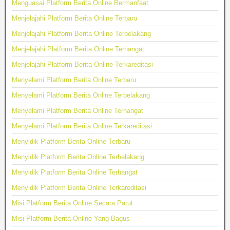
Menguasai Platform Berita Online Bermanfaat
Menjelajahi Platform Berita Online Terbaru
Menjelajahi Platform Berita Online Terbelakang
Menjelajahi Platform Berita Online Terhangat
Menjelajahi Platform Berita Online Terkareditasi
Menyelami Platform Berita Online Terbaru
Menyelami Platform Berita Online Terbelakang
Menyelami Platform Berita Online Terhangat
Menyelami Platform Berita Online Terkareditasi
Menyidik Platform Berita Online Terbaru
Menyidik Platform Berita Online Terbelakang
Menyidik Platform Berita Online Terhangat
Menyidik Platform Berita Online Terkareditasi
Misi Platform Berita Online Secara Patut
Misi Platform Berita Online Yang Bagus