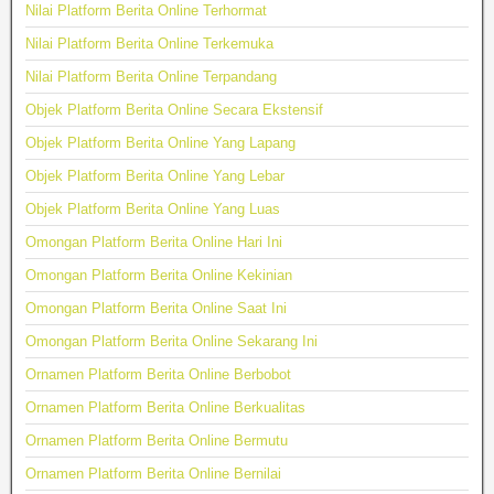
Nilai Platform Berita Online Terhormat
Nilai Platform Berita Online Terkemuka
Nilai Platform Berita Online Terpandang
Objek Platform Berita Online Secara Ekstensif
Objek Platform Berita Online Yang Lapang
Objek Platform Berita Online Yang Lebar
Objek Platform Berita Online Yang Luas
Omongan Platform Berita Online Hari Ini
Omongan Platform Berita Online Kekinian
Omongan Platform Berita Online Saat Ini
Omongan Platform Berita Online Sekarang Ini
Ornamen Platform Berita Online Berbobot
Ornamen Platform Berita Online Berkualitas
Ornamen Platform Berita Online Bermutu
Ornamen Platform Berita Online Bernilai