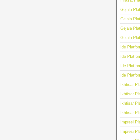
Firasat Pl
Gejala Pla
Gejala Pla
Gejala Pla
Gejala Pla
Ide Platfor
Ide Platfo
Ide Platfo
Ide Platfo
Ikhtisar P
Ikhtisar Pl
Ikhtisar Pl
Ikhtisar Pl
Impresi Pl
Impresi Pl