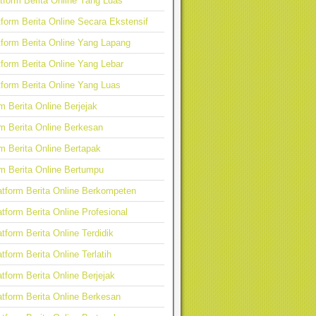
atform Berita Online Yang Luas
tform Berita Online Secara Ekstensif
tform Berita Online Yang Lapang
tform Berita Online Yang Lebar
tform Berita Online Yang Luas
m Berita Online Berjejak
rm Berita Online Berkesan
rm Berita Online Bertapak
rm Berita Online Bertumpu
latform Berita Online Berkompeten
atform Berita Online Profesional
atform Berita Online Terdidik
atform Berita Online Terlatih
atform Berita Online Berjejak
atform Berita Online Berkesan