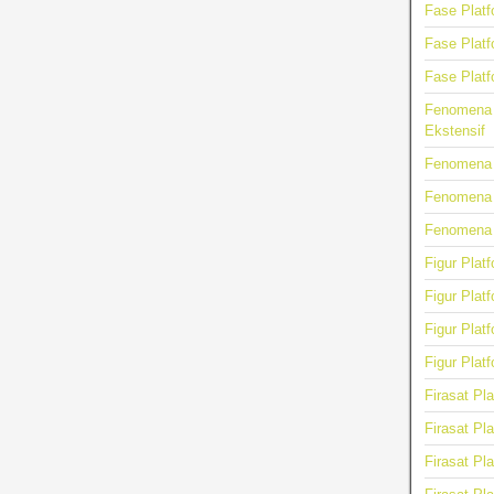
Fase Platf
Fase Platf
Fase Platf
Fenomena P
Ekstensif
Fenomena P
Fenomena P
Fenomena P
Figur Plat
Figur Platf
Figur Plat
Figur Platf
Firasat Pl
Firasat Pl
Firasat Pl