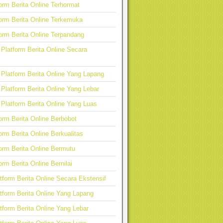
orm Berita Online Terhormat
orm Berita Online Terkemuka
orm Berita Online Terpandang
latform Berita Online Secara
latform Berita Online Yang Lapang
latform Berita Online Yang Lebar
latform Berita Online Yang Luas
form Berita Online Berbobot
orm Berita Online Berkualitas
form Berita Online Bermutu
orm Berita Online Bernilai
atform Berita Online Secara Ekstensif
atform Berita Online Yang Lapang
atform Berita Online Yang Lebar