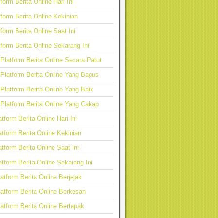
form Berita Online Hari Ini
tform Berita Online Kekinian
form Berita Online Saat Ini
tform Berita Online Sekarang Ini
Platform Berita Online Secara Patut
Platform Berita Online Yang Bagus
Platform Berita Online Yang Baik
Platform Berita Online Yang Cakap
tform Berita Online Hari Ini
atform Berita Online Kekinian
tform Berita Online Saat Ini
atform Berita Online Sekarang Ini
atform Berita Online Berjejak
atform Berita Online Berkesan
atform Berita Online Bertapak