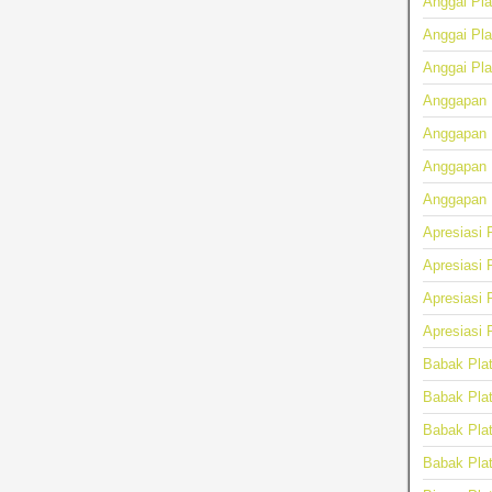
Anggai Pla
Anggai Pla
Anggai Pla
Anggapan P
Anggapan P
Anggapan P
Anggapan P
Apresiasi 
Apresiasi 
Apresiasi 
Apresiasi 
Babak Plat
Babak Plat
Babak Plat
Babak Plat