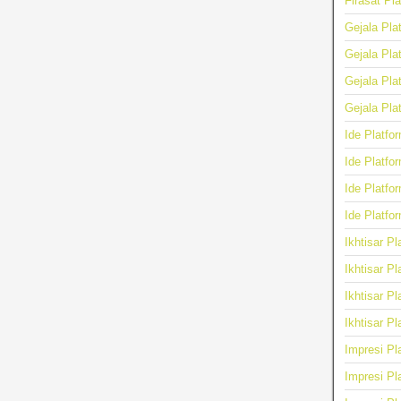
Firasat Pl
Gejala Pla
Gejala Pla
Gejala Pla
Gejala Pla
Ide Platfor
Ide Platfo
Ide Platfo
Ide Platfo
Ikhtisar P
Ikhtisar Pl
Ikhtisar Pl
Ikhtisar Pl
Impresi Pl
Impresi Pl