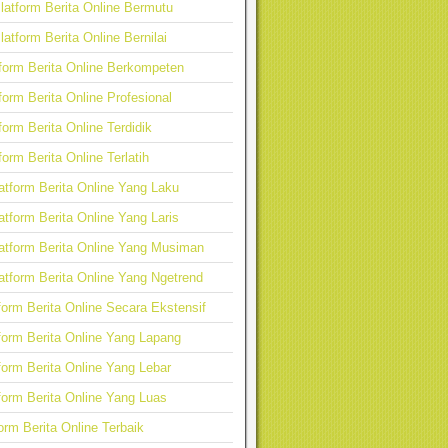
latform Berita Online Bermutu
atform Berita Online Bernilai
tform Berita Online Berkompeten
form Berita Online Profesional
form Berita Online Terdidik
form Berita Online Terlatih
atform Berita Online Yang Laku
atform Berita Online Yang Laris
atform Berita Online Yang Musiman
atform Berita Online Yang Ngetrend
form Berita Online Secara Ekstensif
form Berita Online Yang Lapang
form Berita Online Yang Lebar
form Berita Online Yang Luas
orm Berita Online Terbaik