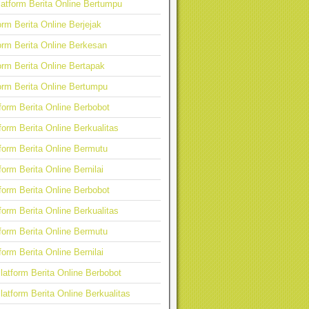
atform Berita Online Bertumpu
orm Berita Online Berjejak
form Berita Online Berkesan
form Berita Online Bertapak
form Berita Online Bertumpu
form Berita Online Berbobot
form Berita Online Berkualitas
form Berita Online Bermutu
orm Berita Online Bernilai
form Berita Online Berbobot
form Berita Online Berkualitas
form Berita Online Bermutu
orm Berita Online Bernilai
latform Berita Online Berbobot
latform Berita Online Berkualitas