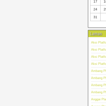
17
1
24
2
31
Laman
Aksi Platf
Aksi Platf
Aksi Platfo
Aksi Platfo
Ambang Pla
Ambang Pla
Ambang Pl
Ambang Pla
Anggai Pla