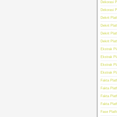
Dekorasi P
Dekorasi Pl
Dekrit Pla
Dekrit Plat
Dekrit Plat
Dekrit Plat
Ekstrak Pl
Ekstrak Pl
Ekstrak Pl
Ekstrak Pl
Fakta Plat
Fakta Plat
Fakta Plat
Fakta Plat
Fase Platf