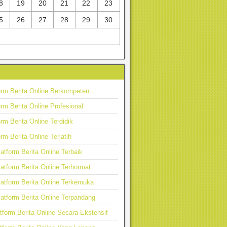
8
19
20
21
22
23
5
26
27
28
29
30
orm Berita Online Berkompeten
orm Berita Online Profesional
rm Berita Online Terdidik
rm Berita Online Terlatih
tform Berita Online Terbaik
tform Berita Online Terhormat
atform Berita Online Terkemuka
tform Berita Online Terpandang
tform Berita Online Secara Ekstensif