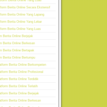
atform Berita Online Yang Luas
tform Berita Online Secara Ekstensif
tform Berita Online Yang Lapang
tform Berita Online Yang Lebar
tform Berita Online Yang Luas
m Berita Online Berjejak
rm Berita Online Berkesan
rm Berita Online Bertapak
rm Berita Online Bertumpu
latform Berita Online Berkompeten
atform Berita Online Profesional
atform Berita Online Terdidik
atform Berita Online Terlatih
atform Berita Online Berjejak
atform Berita Online Berkesan