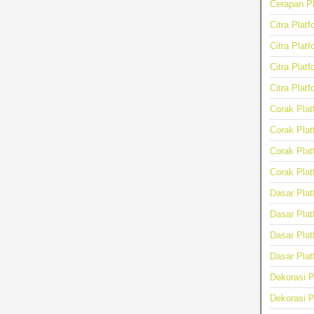
Cerapan Pl
Citra Platf
Citra Plat
Citra Plat
Citra Plat
Corak Plat
Corak Plat
Corak Plat
Corak Platf
Dasar Plat
Dasar Plat
Dasar Plat
Dasar Platf
Dekorasi P
Dekorasi P