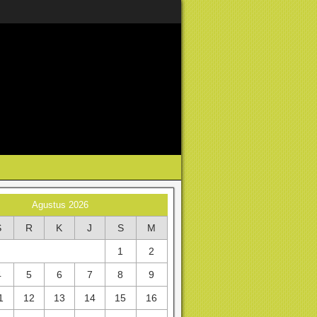
Agustus 2026
S
R
K
J
S
M
1
2
4
5
6
7
8
9
1
12
13
14
15
16