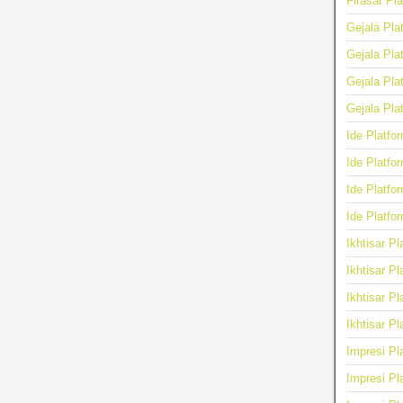
Firasat Pl
Gejala Pla
Gejala Pla
Gejala Pla
Gejala Pla
Ide Platfor
Ide Platfo
Ide Platfo
Ide Platfo
Ikhtisar P
Ikhtisar Pl
Ikhtisar Pl
Ikhtisar Pl
Impresi Pl
Impresi Pl