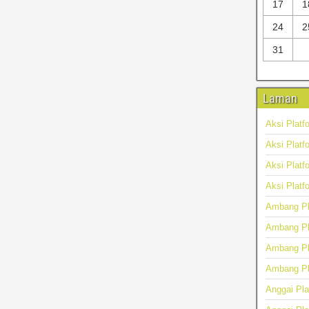
17
1
24
2
31
Laman
Aksi Platf
Aksi Platf
Aksi Platfo
Aksi Platfo
Ambang Pla
Ambang Pla
Ambang Pl
Ambang Pla
Anggai Pla