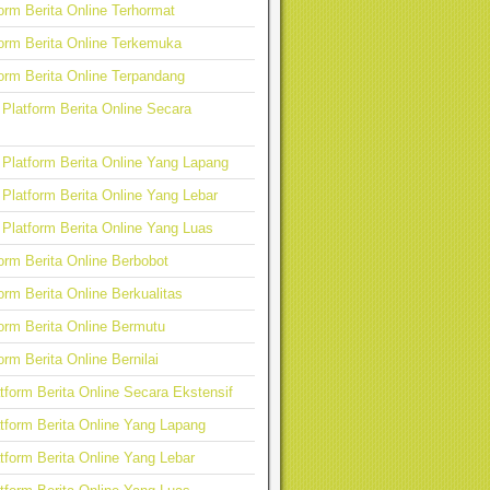
orm Berita Online Terhormat
orm Berita Online Terkemuka
orm Berita Online Terpandang
latform Berita Online Secara
latform Berita Online Yang Lapang
latform Berita Online Yang Lebar
latform Berita Online Yang Luas
form Berita Online Berbobot
orm Berita Online Berkualitas
form Berita Online Bermutu
orm Berita Online Bernilai
atform Berita Online Secara Ekstensif
atform Berita Online Yang Lapang
atform Berita Online Yang Lebar