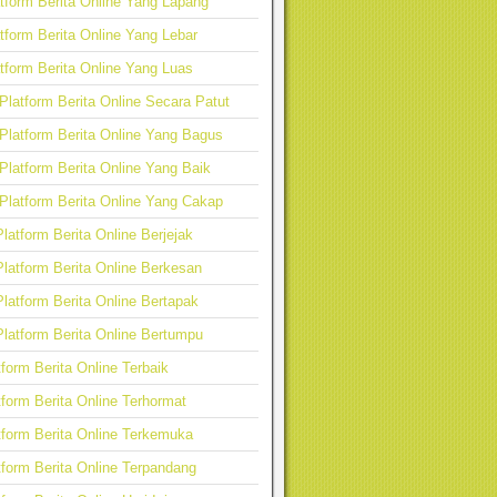
tform Berita Online Yang Lapang
tform Berita Online Yang Lebar
tform Berita Online Yang Luas
latform Berita Online Secara Patut
latform Berita Online Yang Bagus
latform Berita Online Yang Baik
latform Berita Online Yang Cakap
Platform Berita Online Berjejak
Platform Berita Online Berkesan
Platform Berita Online Bertapak
Platform Berita Online Bertumpu
form Berita Online Terbaik
form Berita Online Terhormat
form Berita Online Terkemuka
form Berita Online Terpandang