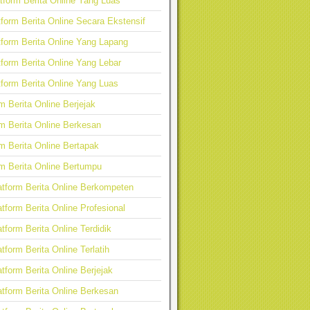
atform Berita Online Yang Luas
tform Berita Online Secara Ekstensif
tform Berita Online Yang Lapang
tform Berita Online Yang Lebar
tform Berita Online Yang Luas
m Berita Online Berjejak
rm Berita Online Berkesan
rm Berita Online Bertapak
rm Berita Online Bertumpu
latform Berita Online Berkompeten
atform Berita Online Profesional
atform Berita Online Terdidik
atform Berita Online Terlatih
atform Berita Online Berjejak
atform Berita Online Berkesan