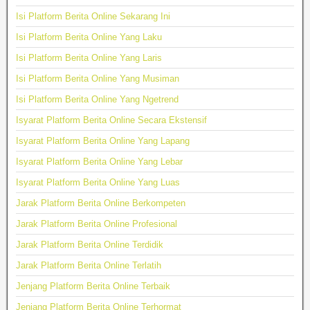
Isi Platform Berita Online Sekarang Ini
Isi Platform Berita Online Yang Laku
Isi Platform Berita Online Yang Laris
Isi Platform Berita Online Yang Musiman
Isi Platform Berita Online Yang Ngetrend
Isyarat Platform Berita Online Secara Ekstensif
Isyarat Platform Berita Online Yang Lapang
Isyarat Platform Berita Online Yang Lebar
Isyarat Platform Berita Online Yang Luas
Jarak Platform Berita Online Berkompeten
Jarak Platform Berita Online Profesional
Jarak Platform Berita Online Terdidik
Jarak Platform Berita Online Terlatih
Jenjang Platform Berita Online Terbaik
Jenjang Platform Berita Online Terhormat