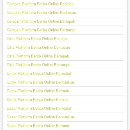
Cerapan Platform Berita Online Berjejak
Cerapan Platform Berita Online Berkesan
Cerapan Platform Berita Online Bertapak
Cerapan Platform Berita Online Bertumpu
Citra Platform Berita Online Berjejak
Citra Platform Berita Online Berkesan
Citra Platform Berita Online Bertapak
Citra Platform Berita Online Bertumpu
Corak Platform Berita Online Berbobot
Corak Platform Berita Online Berkualitas
Corak Platform Berita Online Bermutu
Corak Platform Berita Online Bernilai
Dasar Platform Berita Online Berbobot
Dasar Platform Berita Online Berkualitas
Dasar Platform Berita Online Bermutu