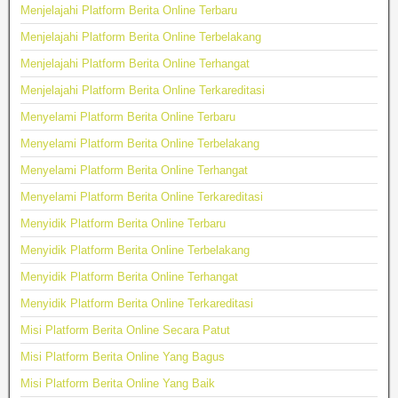
Menjelajahi Platform Berita Online Terbaru
Menjelajahi Platform Berita Online Terbelakang
Menjelajahi Platform Berita Online Terhangat
Menjelajahi Platform Berita Online Terkareditasi
Menyelami Platform Berita Online Terbaru
Menyelami Platform Berita Online Terbelakang
Menyelami Platform Berita Online Terhangat
Menyelami Platform Berita Online Terkareditasi
Menyidik Platform Berita Online Terbaru
Menyidik Platform Berita Online Terbelakang
Menyidik Platform Berita Online Terhangat
Menyidik Platform Berita Online Terkareditasi
Misi Platform Berita Online Secara Patut
Misi Platform Berita Online Yang Bagus
Misi Platform Berita Online Yang Baik