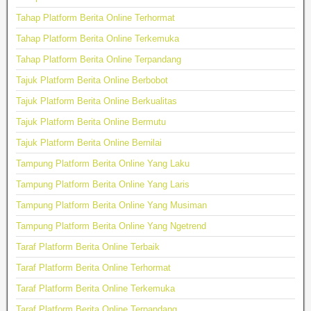
Tahap Platform Berita Online Terhormat
Tahap Platform Berita Online Terkemuka
Tahap Platform Berita Online Terpandang
Tajuk Platform Berita Online Berbobot
Tajuk Platform Berita Online Berkualitas
Tajuk Platform Berita Online Bermutu
Tajuk Platform Berita Online Bernilai
Tampung Platform Berita Online Yang Laku
Tampung Platform Berita Online Yang Laris
Tampung Platform Berita Online Yang Musiman
Tampung Platform Berita Online Yang Ngetrend
Taraf Platform Berita Online Terbaik
Taraf Platform Berita Online Terhormat
Taraf Platform Berita Online Terkemuka
Taraf Platform Berita Online Terpandang