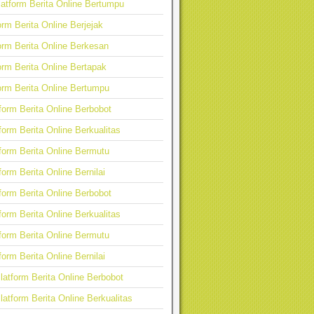
atform Berita Online Bertumpu
orm Berita Online Berjejak
form Berita Online Berkesan
form Berita Online Bertapak
form Berita Online Bertumpu
form Berita Online Berbobot
form Berita Online Berkualitas
form Berita Online Bermutu
orm Berita Online Bernilai
form Berita Online Berbobot
form Berita Online Berkualitas
form Berita Online Bermutu
orm Berita Online Bernilai
latform Berita Online Berbobot
latform Berita Online Berkualitas