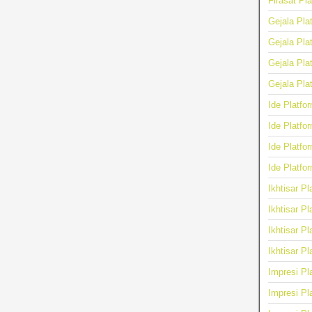
Firasat Pl
Gejala Pla
Gejala Pla
Gejala Pla
Gejala Pla
Ide Platfor
Ide Platfo
Ide Platfo
Ide Platfo
Ikhtisar P
Ikhtisar Pl
Ikhtisar Pl
Ikhtisar Pl
Impresi Pl
Impresi Pl