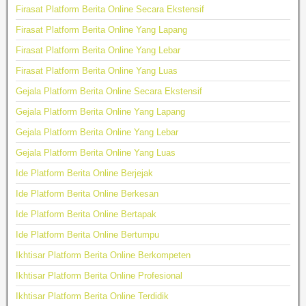
Firasat Platform Berita Online Secara Ekstensif
Firasat Platform Berita Online Yang Lapang
Firasat Platform Berita Online Yang Lebar
Firasat Platform Berita Online Yang Luas
Gejala Platform Berita Online Secara Ekstensif
Gejala Platform Berita Online Yang Lapang
Gejala Platform Berita Online Yang Lebar
Gejala Platform Berita Online Yang Luas
Ide Platform Berita Online Berjejak
Ide Platform Berita Online Berkesan
Ide Platform Berita Online Bertapak
Ide Platform Berita Online Bertumpu
Ikhtisar Platform Berita Online Berkompeten
Ikhtisar Platform Berita Online Profesional
Ikhtisar Platform Berita Online Terdidik