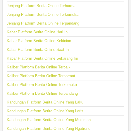
Jenjang Platform Berita Online Terhormat
Jenjang Platform Berita Online Terkemuka
Jenjang Platform Berita Online Terpandang
Kabar Platform Berita Online Hari Ini
Kabar Platform Berita Online Kekinian
Kabar Platform Berita Online Saat Ini
Kabar Platform Berita Online Sekarang Ini
Kaliber Platform Berita Online Terbaik
Kaliber Platform Berita Online Terhormat
Kaliber Platform Berita Online Terkemuka
Kaliber Platform Berita Online Terpandang
Kandungan Platform Berita Online Yang Laku
Kandungan Platform Berita Online Yang Laris
Kandungan Platform Berita Online Yang Musiman
Kandungan Platform Berita Online Yang Ngetrend