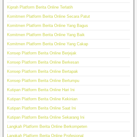
Kiprah Platform Berita Online Terlatih
Komitmen Platform Berita Online Secara Patut
Komitmen Platform Berita Online Yang Bagus
Komitmen Platform Berita Online Yang Baik
Komitmen Platform Berita Online Yang Cakap
Konsep Platform Berita Online Berjejak
Konsep Platform Berita Online Berkesan
Konsep Platform Berita Online Bertapak
Konsep Platform Berita Online Bertumpu
Kutipan Platform Berita Online Hari Ini
Kutipan Platform Berita Online Kekinian
Kutipan Platform Berita Online Saat Ini
Kutipan Platform Berita Online Sekarang Ini
Langkah Platform Berita Online Berkompeten
Langkah Platform Berita Online Profesional