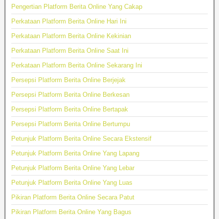
Pengertian Platform Berita Online Yang Cakap
Perkataan Platform Berita Online Hari Ini
Perkataan Platform Berita Online Kekinian
Perkataan Platform Berita Online Saat Ini
Perkataan Platform Berita Online Sekarang Ini
Persepsi Platform Berita Online Berjejak
Persepsi Platform Berita Online Berkesan
Persepsi Platform Berita Online Bertapak
Persepsi Platform Berita Online Bertumpu
Petunjuk Platform Berita Online Secara Ekstensif
Petunjuk Platform Berita Online Yang Lapang
Petunjuk Platform Berita Online Yang Lebar
Petunjuk Platform Berita Online Yang Luas
Pikiran Platform Berita Online Secara Patut
Pikiran Platform Berita Online Yang Bagus