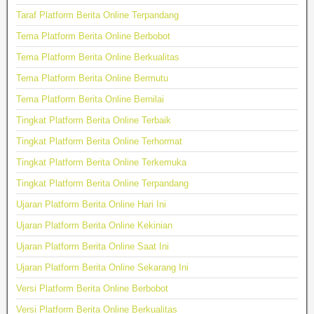
Taraf Platform Berita Online Terpandang
Tema Platform Berita Online Berbobot
Tema Platform Berita Online Berkualitas
Tema Platform Berita Online Bermutu
Tema Platform Berita Online Bernilai
Tingkat Platform Berita Online Terbaik
Tingkat Platform Berita Online Terhormat
Tingkat Platform Berita Online Terkemuka
Tingkat Platform Berita Online Terpandang
Ujaran Platform Berita Online Hari Ini
Ujaran Platform Berita Online Kekinian
Ujaran Platform Berita Online Saat Ini
Ujaran Platform Berita Online Sekarang Ini
Versi Platform Berita Online Berbobot
Versi Platform Berita Online Berkualitas