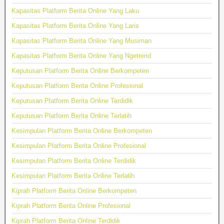
Kapasitas Platform Berita Online Yang Laku
Kapasitas Platform Berita Online Yang Laris
Kapasitas Platform Berita Online Yang Musiman
Kapasitas Platform Berita Online Yang Ngetrend
Keputusan Platform Berita Online Berkompeten
Keputusan Platform Berita Online Profesional
Keputusan Platform Berita Online Terdidik
Keputusan Platform Berita Online Terlatih
Kesimpulan Platform Berita Online Berkompeten
Kesimpulan Platform Berita Online Profesional
Kesimpulan Platform Berita Online Terdidik
Kesimpulan Platform Berita Online Terlatih
Kiprah Platform Berita Online Berkompeten
Kiprah Platform Berita Online Profesional
Kiprah Platform Berita Online Terdidik