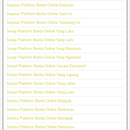
Seputar Platform Berita Online Kekinian
Seputar Platform Berita Online Saat Ini
Seputar Platform Berita Online Sekarang Ini
Serap Platform Berita Online Yang Laku
Serap Platform Berita Online Yang Laris
Serap Platform Berita Online Yang Musiman
Serap Platform Berita Online Yang Ngetrend
Sinyal Platform Berita Online Secara Ekstensif
Sinyal Platform Berita Online Yang Lapang
Sinyal Platform Berita Online Yang Lebar
Sinyal Platform Berita Online Yang Luas
Sketsa Platform Berita Online Berjejak
Sketsa Platform Berita Online Berkesan
Sketsa Platform Berita Online Bertapak
Sketsa Platform Berita Online Bertumpu