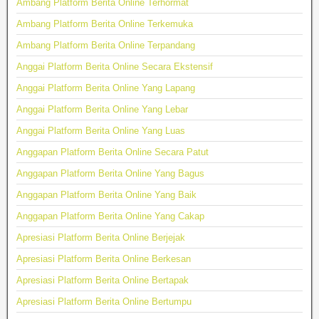
Ambang Platform Berita Online Terhormat
Ambang Platform Berita Online Terkemuka
Ambang Platform Berita Online Terpandang
Anggai Platform Berita Online Secara Ekstensif
Anggai Platform Berita Online Yang Lapang
Anggai Platform Berita Online Yang Lebar
Anggai Platform Berita Online Yang Luas
Anggapan Platform Berita Online Secara Patut
Anggapan Platform Berita Online Yang Bagus
Anggapan Platform Berita Online Yang Baik
Anggapan Platform Berita Online Yang Cakap
Apresiasi Platform Berita Online Berjejak
Apresiasi Platform Berita Online Berkesan
Apresiasi Platform Berita Online Bertapak
Apresiasi Platform Berita Online Bertumpu