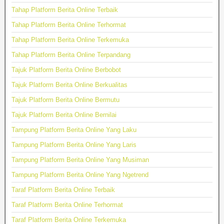
Tahap Platform Berita Online Terbaik
Tahap Platform Berita Online Terhormat
Tahap Platform Berita Online Terkemuka
Tahap Platform Berita Online Terpandang
Tajuk Platform Berita Online Berbobot
Tajuk Platform Berita Online Berkualitas
Tajuk Platform Berita Online Bermutu
Tajuk Platform Berita Online Bernilai
Tampung Platform Berita Online Yang Laku
Tampung Platform Berita Online Yang Laris
Tampung Platform Berita Online Yang Musiman
Tampung Platform Berita Online Yang Ngetrend
Taraf Platform Berita Online Terbaik
Taraf Platform Berita Online Terhormat
Taraf Platform Berita Online Terkemuka