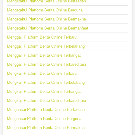
Mengetahui Platform Berita Online Berfaedah
Mengetahui Platform Berita Online Berguna
Mengetahui Platform Berita Online Bermakna
Mengetahui Platform Berita Online Bermanfaat
Menggali Platform Berita Online Terbaru
Menggali Platform Berita Online Terbelakang
Menggali Platform Berita Online Terhangat
Menggali Platform Berita Online Terkareditasi
Mengkaji Platform Berita Online Terbaru
Mengkaji Platform Berita Online Terbelakang
Mengkaji Platform Berita Online Terhangat
Mengkaji Platform Berita Online Terkareditasi
Menguasai Platform Berita Online Berfaedah
Menguasai Platform Berita Online Berguna
Menguasai Platform Berita Online Bermakna