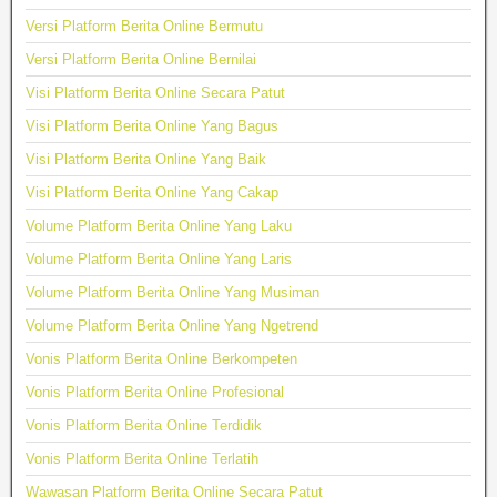
Versi Platform Berita Online Bermutu
Versi Platform Berita Online Bernilai
Visi Platform Berita Online Secara Patut
Visi Platform Berita Online Yang Bagus
Visi Platform Berita Online Yang Baik
Visi Platform Berita Online Yang Cakap
Volume Platform Berita Online Yang Laku
Volume Platform Berita Online Yang Laris
Volume Platform Berita Online Yang Musiman
Volume Platform Berita Online Yang Ngetrend
Vonis Platform Berita Online Berkompeten
Vonis Platform Berita Online Profesional
Vonis Platform Berita Online Terdidik
Vonis Platform Berita Online Terlatih
Wawasan Platform Berita Online Secara Patut